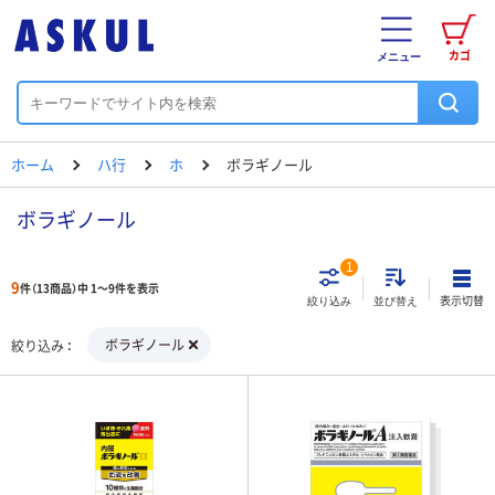
カゴ
メニュー
ホーム
ハ行
ホ
ボラギノール
ボラギノール
1
9
件（13商品）中 1～9件を表示
表示切替
絞り込み
並び替え
ボラギノール
絞り込み