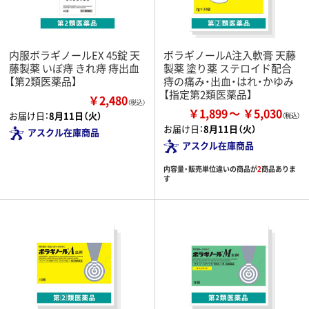
内服ボラギノールEX 45錠 天
ボラギノールA注入軟膏 天藤
藤製薬 いぼ痔 きれ痔 痔出血
製薬 塗り薬 ステロイド配合
【第2類医薬品】
痔の痛み・出血・はれ・かゆみ
【指定第2類医薬品】
￥2,480
（税込）
￥1,899
￥5,030
お届け日：
8月11日（火）
お届け日：
8月11日（火）
アスクル在庫商品
アスクル在庫商品
内容量・販売単位違いの商品が
2
商品ありま
す