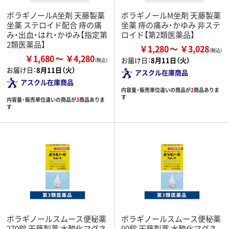
ボラギノールA坐剤 天藤製薬
ボラギノールM坐剤 天藤製薬
坐薬 ステロイド配合 痔の痛
坐薬 痔の痛み・かゆみ 非ステ
み・出血・はれ・かゆみ【指定第
ロイド【第2類医薬品】
2類医薬品】
￥1,280
￥3,028
￥1,680
￥4,280
お届け日：
8月11日（火）
お届け日：
8月11日（火）
アスクル在庫商品
アスクル在庫商品
内容量・販売単位違いの商品が
2
商品ありま
す
内容量・販売単位違いの商品が
3
商品ありま
す
ボラギノールスムース便秘薬
ボラギノールスムース便秘薬
270錠 天藤製薬 水酸化マグネ
90錠 天藤製薬 水酸化マグネ