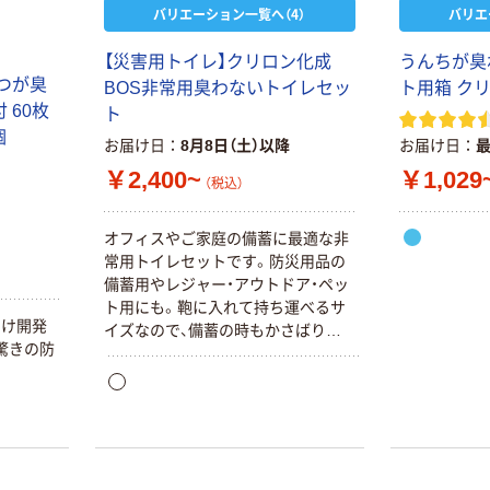
バリエーション一覧へ（4）
バリエ
嬬恋銘水 ナチュ
ペーパータオル
ラルミネラルウ
小判・シングル
【災害用トイレ】クリロン化成
うんちが臭わ
ォーター 500ml
再生紙 200枚
むつが臭
BOS非常用臭わないトイレセッ
ト用箱 ク
キャップシール
FSC認証紙 アス
￥1,037~
￥143~
（税込）
 60枚
付き／2Lラベル
クルオリジナル
ト
（税込）
レス 10本
個
お届け日
8月8日（土）以降
お届け日
本気プライス
￥2,400~
￥1,029
オリジナル
（税込）
ティッシュペー
スズラン 酒精綿
パー ボックス
G バルクタイプ
モカ 200組 5個
オフィスやご家庭の備蓄に最適な非
指定医薬部外品
アスクル オリジ
常用トイレセットです。防災用品の
￥428~
（税込）
ナルティッシュ
￥140~
備蓄用やレジャー・アウトドア・ペッ
（税込）
PEFC認証
ト用にも。鞄に入れて持ち運べるサ
向け開発
オリジナル
イズなので、備蓄の時もかさばりま
人気商品
驚きの防
せん。
【アスクル限定】
サントリー 天然
ファーストレイ
水 ミネラルウォ
ト ニトリルグ
ーター ペットボ
ローブ ブル
￥698~
（税込）
トル
ー 粉なし（パ
￥686~
（税込）
ウダーフリー）