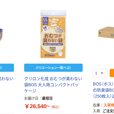
オリジナル
本気プライス
アスクル 検査用
ファーストレイ
ディスポパンツ
ト ホワイト紙コ
￥96~
（税込）
ップ
￥374~
（税込）
）
バリエーション一覧へ（2）
臭わない
クリロン化成 おむつが臭わない
BOS（ボス
袋BOS 大人用コンパクトパッ
の防臭袋BOS
ケージ
（250枚入
お届け日
最短日
￥26,540~
在庫
入荷
（税込）
入荷
ご注文