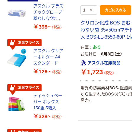
アスクル プラス
トイレットペー
カゴに入れる
チックグローブ
パー ダブル60
粉なし（パウダ
ｍ 再生紙
クリロン化成 BOS お
ーフリー）
100% 6ロール
￥398~
￥460~
（税込）
（税込）
わない袋 35×50cmマチ付
リサイクル100
芯あり FSC認
入 BOS-LL-3550-60P 1
証
本気プライス
本気プライス
在庫
あり
アスクル クリア
アスクル 耳にや
お届け日
8月8日（土）
ーホルダー A4
さしい やわらか
アスクル在庫商品
スタンダード
いマスク
￥1,723
￥126~
￥458~
（税込）
（税込）
（税込）
驚異の防臭素材BOS、医療
本気プライス
本気プライス
から生まれたBOS（ボス）は
ティッシュペー
トイレットペー
臭力。
パー ボックス
パー シングル
150組 5箱入 ア
120ｍ 再生紙
スクル スマート
100% 6ロール
￥328~
￥470~
（税込）
（税込）
コンパクト ビ
リサイクル100
ビッド PEFC認
芯あり FSC認