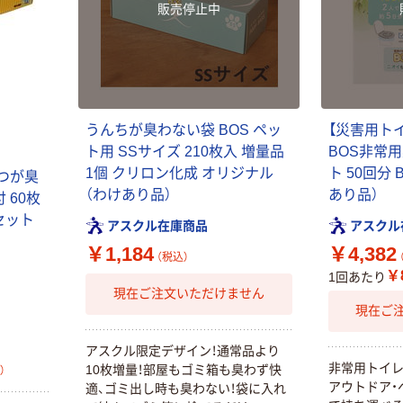
販売停止中
うんちが臭わない袋 BOS ペッ
【災害用ト
ト用 SSサイズ 210枚入 増量品
BOS非常
1個 クリロン化成 オリジナル
ト 50回分 B
むつが臭
（わけあり品）
あり品）
 60枚
1セット
アスクル在庫商品
アスクル
￥1,184
￥4,382
（税込）
￥8
1回あたり
現在ご注文いただけません
現在ご
アスクル限定デザイン！通常品より
非常用トイレ
10枚増量！部屋もゴミ箱も臭わず快
）
アウトドア・
適、ゴミ出し時も臭わない！袋に入れ