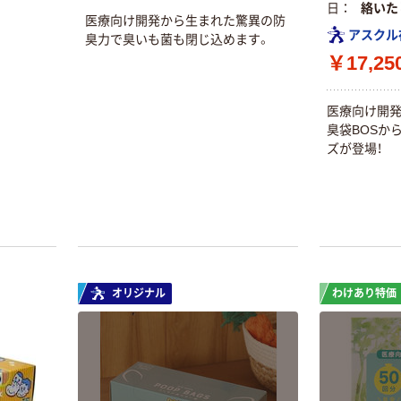
日
絡いた
医療向け開発から生まれた驚異の防
アスクル
臭力で臭いも菌も閉じ込めます。
￥17,25
医療向け開
臭袋BOSか
ズが登場！
オリジナル
わけあり特価