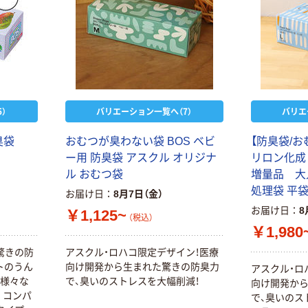
）
バリエーション一覧へ（7）
バリエ
臭袋
おむつが臭わない袋 BOS ベビ
【防臭袋/
ー用 防臭袋 アスクル オリジナ
リロン化成 
ル おむつ袋
増量品 大
処理袋 平
お届け日
8月7日（金）
お届け日
8
￥1,125~
（税込）
￥1,980
驚きの防
アスクル・ロハコ限定デザイン！医療
トのうん
向け開発から生まれた驚きの防臭力
アスクル・ロ
、様々な
で、臭いのストレスを大幅削減！
向け開発か
。コンパ
で、臭いのス