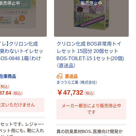
販売停止中
販売停止中
イレ】クリロン化成
クリロン化成 BOS非常用トイ
用臭わないトイレセッ
レセット 15回分 20個セット
OS-0646 1箱（わけ
BOS-TOILET-15 1セット(20個)
（直送品）
在庫商品
直送品
まつうら工業 （株式会社）
（税込）
￥47,732
7.64
（税込）
（税込）
注文いただけません
メーカー都合により販売停止中
です
セットです。レジャー・
ペット用にも。鞄に入れ
異の防臭素材BOS、医療向け開発か