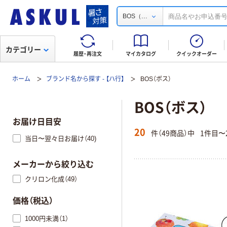
...
BOS（
カテゴリー
履歴・再注文
マイカタログ
クイックオーダー
ホーム
ブランド名から探す - 【ハ行】
BOS（ボス）
BOS（ボス）
お届け日目安
20
件（49商品）中
1件目〜
当日〜翌々日お届け（40)
メーカーから絞り込む
クリロン化成（49）
価格（税込）
1000円未満（1）