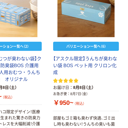
ーション一覧へ（2）
バリエーション一覧へ（6）
おむつが臭わない袋】ク
【アスクル限定】うんちが臭わな
防臭袋BOS 介護用
い袋 BOS ペット用 クリロン化
人用おむつ ・ うんち
成
袋 オリジナル
月8日（土）
お届け日
8月8日（土）
お急ぎ便
8月7日（金）
~
（税込）
￥950~
（税込）
ハコ限定デザイン！医療
ら生まれた驚きの防臭力
部屋もゴミ箱も臭わず快適、ゴミ出
トレスを大幅削減！介護
し時も臭わない！うんちの臭いも菌