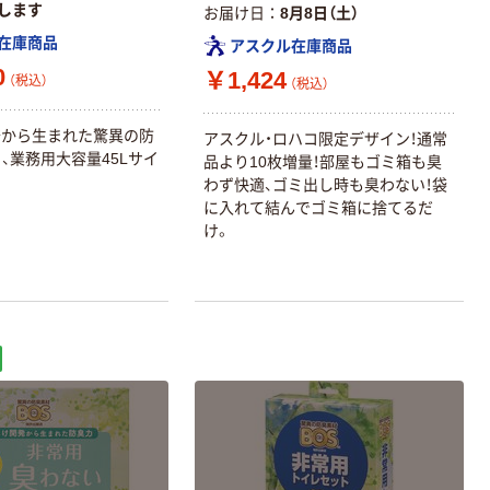
します
お届け日
8月8日（土）
在庫商品
アスクル在庫商品
0
￥1,424
（税込）
（税込）
発から生まれた驚異の防
アスクル・ロハコ限定デザイン！通常
ら、業務用大容量45Lサイ
品より10枚増量！部屋もゴミ箱も臭
わず快適、ゴミ出し時も臭わない！袋
に入れて結んでゴミ箱に捨てるだ
け。