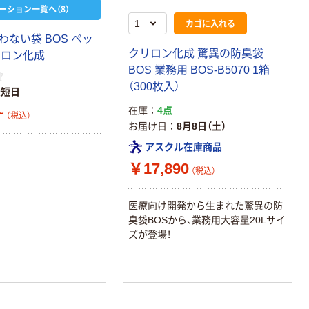
ーション一覧へ（8）
【ガムテープ】ア
アスクル プラス
カゴに入れる
スクル 現場のチ
チックグローブ
ない袋 BOS ペッ
カラ 厚さ
粉なし（パウダ
クリロン化成 驚異の防臭袋
リロン化成
0.22mm 布テー
ーフリー）
￥145~
￥398~
（税込）
（税込）
BOS 業務用 BOS-B5070 1箱
プ
（300枚入）
最短日
本気プライス
~
在庫
4点
（税込）
アスクル クリア
お届け日
8月8日（土）
ーホルダー A4
アスクル在庫商品
スタンダード
￥17,890
￥126~
（税込）
（税込）
医療向け開発から生まれた驚異の防
本気プライス
臭袋BOSから、業務用大容量20Lサイ
ティッシュペー
ズが登場！
パー ボックス
150組 5箱入 ア
スクル スマート
￥328~
（税込）
コンパクト ビ
ビッド PEFC認