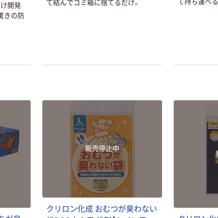
て持ち運べる
て結んでゴミ箱に捨てるだけ。
向け開発
驚きの防
販売停止中
クリロン化成 おむつが臭わない