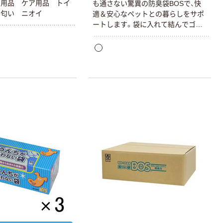
レ用品 ケア用品 トイ
も通さない驚異の防臭袋BOSで、快
 匂い ニオイ
適＆安心なペットとの暮らしをサポ
ートします。袋に入れて結んでゴミ
箱に捨てるだけ。うんちの後もにお
いを気にせずお散歩でき、トイレに
流さないから水が節約できます。#犬
用 いぬ イヌ 猫用 ねこ ネコ 小動物
ペット用 トイレ用品 ケア用品 ウン
チ袋 うんち袋 お散歩 旅行 外出 お
でかけ 防災用品 備蓄 猫砂 猫トイレ
ペットシーツ おしっこ エチケット
マナー 防臭力 匂い ニオイ #アスク
ル限定・ロハコ限定
本気プライス
オリジナル
アスクル トイ
コピー用紙 ア
レのおそうじシ
スクル マルチ
ート 大王製紙
ペーパー スーパ
共同企画 トイ
ーホワイト+
￥330~
￥149~
（税込）
（税込）
レクリーナー
トイレシート
オリジナル
本気プライス
オリジナル