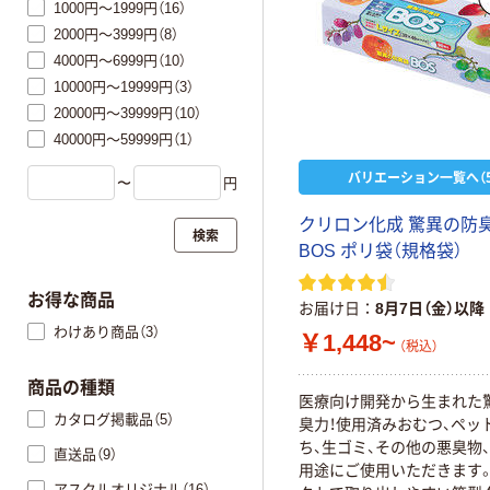
1000円～1999円（16）
2000円～3999円（8）
4000円～6999円（10）
10000円～19999円（3）
20000円～39999円（10）
40000円～59999円（1）
バリエーション一覧へ（5
〜
円
クリロン化成 驚異の防
検索
BOS ポリ袋（規格袋）
お得な商品
お届け日
8月7日（金）以降
わけあり商品（3）
￥1,448~
（税込）
商品の種類
医療向け開発から生まれた
カタログ掲載品（5）
臭力！使用済みおむつ、ペッ
ち、生ゴミ、その他の悪臭物
直送品（9）
用途にご使用いただきます
アスクルオリジナル（16）