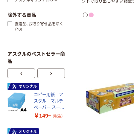
クトで取り出しやすい箱型
除外する商品
直送品、お取り寄せ品を除く
（40）
アスクルのベストセラー商
品
オリジナル
オリジナル
コピー用紙 ア
コピー用紙 マ
スクル マルチ
ルチペーパー
ペーパー スーパ
スーパーエコノ
ーホワイト+
ミー+
￥149~
￥149~
（税込）
（税込）
オリジナル
本気プライス