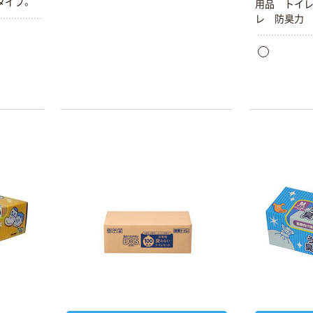
タイプ。
用品 トイ
レ 防臭力
本気プライス
オリジナル
蛍光オプテック
【アスクル限定】
ス1(アスクル限
ファーストレイ
定モデル) 蛍光
ト ニトリルグ
ペン ゼブラ
ローブ ホワイ
￥52~
￥698~
（税込）
（税込）
ト 粉なし（パ
ウダーフリー）
本気プライス
本気プライス