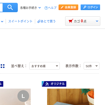
ヘルプ
各種お手続き
0
スイートポイント
あとで買う
カゴ
点
並べ替え：
表示件数：
ル
オリジナル