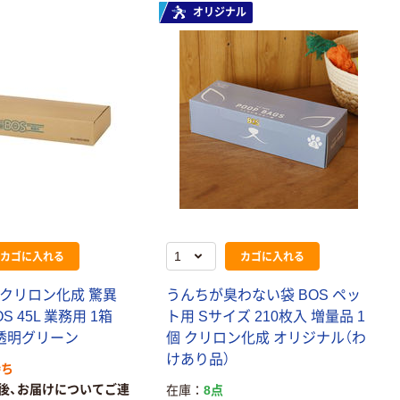
証
本気プライス
オリジナル
ペーパータオル
中判 再生紙
100％ 200枚
FSC認証 シング
￥149~
（税込）
ル 大王製紙共同
企画 オリジナル
カゴに入れる
カゴに入れる
）クリロン化成 驚異
うんちが臭わない袋 BOS ペッ
 45L 業務用 1箱
ト用 Sサイズ 210枚入 増量品 1
）透明グリーン
個 クリロン化成 オリジナル（わ
けあり品）
待ち
後、お届けについてご連
在庫
8点