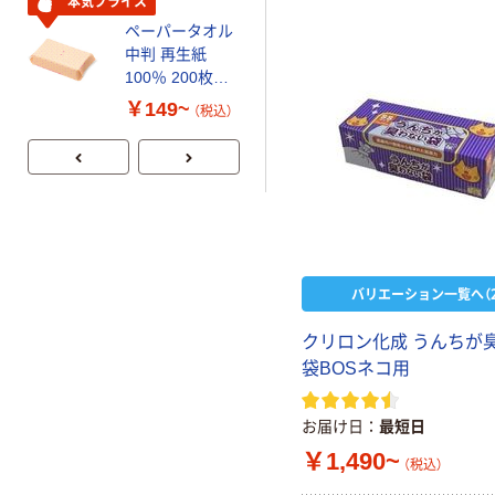
証
証
本気プライス
期間限定価格
ペーパータオル
アスクル プラ
中判 再生紙
スチックグロー
100％ 200枚
ブ 薄手 粉な
FSC認証 シング
し（パウダーフ
￥149~
￥298~
（税込）
（税込）
ル 大王製紙共同
リー）
企画 オリジナル
バリエーション一覧へ（2
クリロン化成 うんちが
袋BOSネコ用
お届け日
最短日
￥1,490~
（税込）