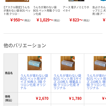
【アスクル限定】うんち
うんちが臭わない袋
アース 電子ノミとりホ
虫よけ わ
が臭わない袋 BOS ペッ
BOS ペット用箱 クリロ
イホイ
ップミニ 犬
ト用 クリロ…
ン化成
用 1個 ア…
￥950～
￥1,029～
￥823～
￥
（税込）
（税込）
（税込）
他のバリエーション
商品名
うんちが臭わない袋
うんちが臭わない袋
うんちが臭わ
BOS ペット用 Mサ
BOS ペット用 Sサイ
BOS ペット用
イズ 90枚入 3個 ク
ズ 210枚入 増量品 1
ズ 210枚入 増
リロン化成 オリジ
個 クリロン化成 オ
個 クリロン化
ナル
リジナル
リジナル
価格
￥2,670
￥1,780
￥4
(税込)