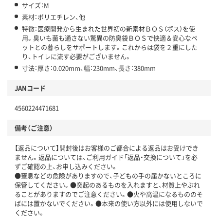
サイズ：M
素材：ポリエチレン、他
特徴：医療開発から生まれた世界初の新素材ＢＯＳ（ボス）を使
用。臭いも菌も通さない驚異の防臭袋ＢＯＳで快適＆安心なペ
ットとの暮らしをサポートします。これからは袋を２重にした
り、トイレに流す必要がございません。
寸法：厚さ：0.020mm、幅：230mm、長さ：380mm
JANコード
4560224471681
備考（ご注意）
【返品について】開封後はお客様のご都合による返品はお受けでき
ません。返品については、ご利用ガイド「返品・交換について」を必
ずご確認の上、お申し込みください。
●窒息などの危険がありますので、子どもの手の届かないところに
保管してください。●突起のあるものを入れますと、材質上やぶれ
ることがありますのでご注意ください。●火や高温になるもののそ
ばには置かないでください。●本来の使い方以外には使用しないで
ください。