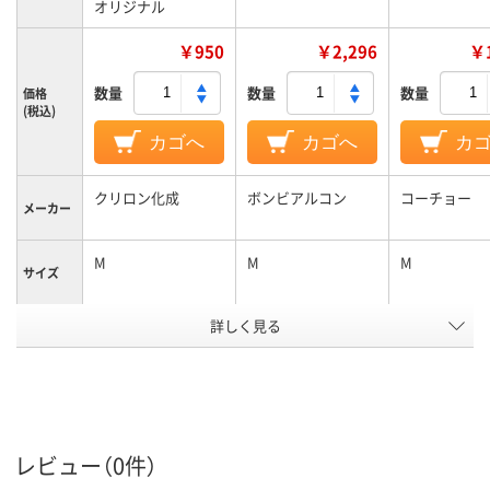
オリジナル
￥950
￥2,296
￥1
数量
数量
数量
価格
(税込)
カゴへ
カゴへ
カ
クリロン化成
ボンビアルコン
コーチョー
メーカー
M
M
M
サイズ
詳しく見る
犬、猫、小動物
犬
犬、猫
対象動物
カラーグ
ホワイト系
ブラウン系
ループ
アスクル
商品環境
20
スコア
レビュー（0件）