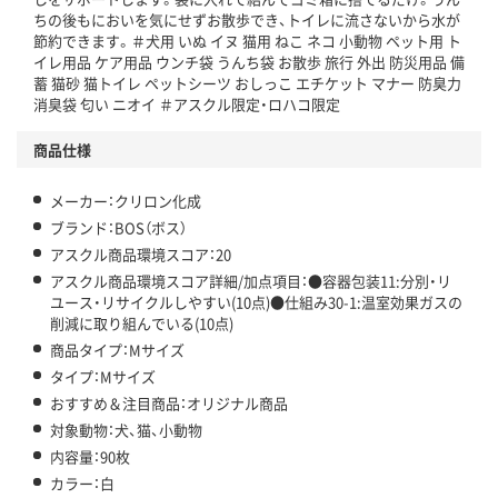
ちの後もにおいを気にせずお散歩でき、トイレに流さないから水が
節約できます。＃犬用 いぬ イヌ 猫用 ねこ ネコ 小動物 ペット用 ト
イレ用品 ケア用品 ウンチ袋 うんち袋 お散歩 旅行 外出 防災用品 備
蓄 猫砂 猫トイレ ペットシーツ おしっこ エチケット マナー 防臭力
消臭袋 匂い ニオイ ＃アスクル限定・ロハコ限定
商品仕様
メーカー：クリロン化成
ブランド：BOS（ボス）
アスクル商品環境スコア：20
アスクル商品環境スコア詳細/加点項目：●容器包装11:分別・リ
ユース・リサイクルしやすい(10点)●仕組み30-1:温室効果ガスの
削減に取り組んでいる(10点)
商品タイプ：Mサイズ
タイプ：Mサイズ
おすすめ＆注目商品：オリジナル商品
対象動物：犬、猫、小動物
内容量：90枚
カラー：白