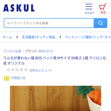
カゴ
メニュー
ホーム
生活雑貨/キッチン用品
ペットシーツ/猫砂/ドッグ・キ
クリロン化成
ブランド：
BOS（ボス）
うんちが臭わない袋 BOS ペット用 Mサイズ 90枚入 1個 クリロン化
成 オリジナル
（
0
件のレビュー
）
犬用品 1位