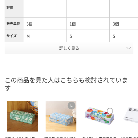
評価
3個
1個
3個
販売単位
M
S
S
サイズ
商品タイ
詳しく見る
Mサイズ
Sサイズ
Sサイズ
プ
お申込番
EK07353
EK07358
EK07365
号
この商品を見た人はこちらも検討されていま
あり
あり
あり
在庫
す
8月10日（月）
8月10日（月）
8月10日（月）
お届け日
数量
数量
数量
カゴへ
カゴへ
カ