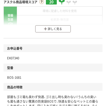
20
アスクル商品環境スコア
環境に配慮した材料を使用
容器
包装
省資源・無包装
分別・リサイクルしやすい設計
詳しく見る
環境に配慮した材料を使用
商品
お申込番号
本体
省資源・省エネ・節水
EK07340
分別・リサイクルしやすい設計
型番
独自の回収スキームがある
仕組
BOS-1681
アスクルで資源循環している
商品の特徴
温室効果ガスなどの削減
部屋もゴミ箱も臭わず快適、ゴミ出し時も臭わない！うんちの臭い
この商品の環境配慮ポイントです。下記商品詳細「
も菌も通さない驚異の防臭袋BOSで、快適＆安心なペットとの暮ら
アスクル商品環境スコア詳細／加点項目
」で確認できます。
しをサポートします。袋に入れて結んでゴミ箱に捨てるだけ。うん