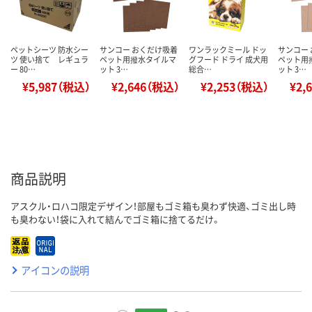
ペットシーツ 防水シー
サンコー おくだけ吸着
ワンラックミール ドッ
サンコー
ツ 使い捨て レギュラ
ペット用撥水タイルマ
グフード ドライ 成犬用
ペット用
ー 80…
ット 3…
総合…
ット 3…
¥5,987（税込）
¥2,646（税込）
¥2,253（税込）
¥2,
商品説明
アスクル・ロハコ限定デザイン！部屋もゴミ箱も臭わず快適、ゴミ出し時
も臭わない！袋に入れて結んでゴミ箱に捨てるだけ。
アイコンの説明