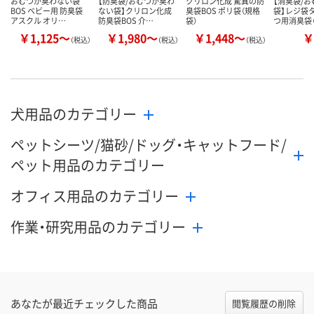
おむつが臭わない袋
【防臭袋/おむつが臭わ
クリロン化成 驚異の防
【消臭袋/
BOS ベビー用 防臭袋
ない袋】クリロン化成
臭袋BOS ポリ袋（規格
袋】レジ袋
アスクル オリ…
防臭袋BOS 介…
袋）
つ用消臭袋
￥1,125～
￥1,980～
￥1,448～
￥
（税込）
（税込）
（税込）
犬用品のカテゴリー
ペットシーツ/猫砂/ドッグ・キャットフード/
ペット用品のカテゴリー
オフィス用品のカテゴリー
作業・研究用品のカテゴリー
あなたが最近チェックした商品
閲覧履歴の削除