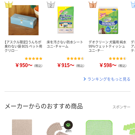
【アスクル限定】うんちが
床を汚さない防水シート
デオクリーン 犬猫用 純水
デ
臭わない袋 BOS ペット用
ユニ・チャーム
99%ウェットティッシュ
ア
クリロ…
ユニ・チ…
テ
￥950～
￥915～
￥598～
（税込）
（税込）
（税込）
ランキングをもっと見る
メーカーからのおすすめ商品
スポンサー