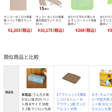
サンコー おくだけ吸着
サンコー おくだけ吸着
水だけで汚れが落とせ
水だけで
猫 トイレ下敷きマット
蓄光階段マット ネコ
る サンコー ペット用食
る サンコ
ベー…
KX-4…
器洗い …
器洗い …
¥2,203（税込）
¥10,175（税込）
¥268（税込）
¥
類似商品と比較
商品名
本商品：
うんちが臭
【アウトレット】薄型
ネオ・オムツ M
わない袋 BOS ペッ
しつけるトレー M
小・中型犬用 1
ト用 Mサイズ 90枚
ブラウン 1個 ボンビ
ット用 おむ
入 1個 クリロン化成
アルコン 犬用
ちゃんにも使