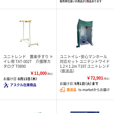
販売単位違いの商品が
2
商品あります
ユニトレンド 置楽手すり ト
ユニトイレ・安心マンホール
イレ用 TAT-002T 介援隊カ
対応セット ユニテントワイド
タログ T0890
1.2×1.2m T197 ユニトレンド
（直送品）
￥11,000
（税込）
￥72,901
お届け日：
8月13日（木）
（税込）
お届け日：
9月1日（火）まで
アスクル在庫商品
直送品
ts-marketからお届け