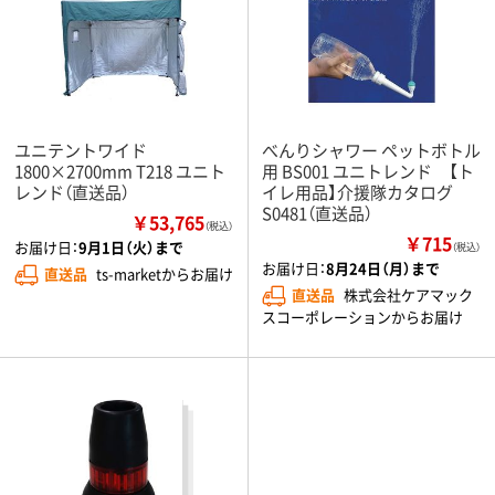
ユニテントワイド
べんりシャワー ペットボトル
1800×2700mm T218 ユニト
用 BS001 ユニトレンド 【ト
レンド（直送品）
イレ用品】介援隊カタログ
S0481（直送品）
￥53,765
（税込）
￥715
お届け日：
9月1日（火）まで
（税込）
お届け日：
8月24日（月）まで
直送品
ts-marketからお届け
直送品
株式会社ケアマック
スコーポレーションからお届け