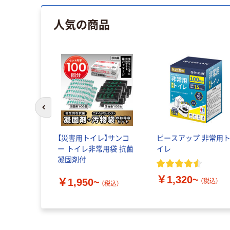
人気の商品
前のスライドへ
【災害用トイレ】サンコ
ピースアップ 非常用
ー トイレ非常用袋 抗菌
イレ
凝固剤付
￥1,320~
￥1,950~
（税込）
（税込）