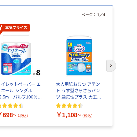
ページ：
1
／
4
本気プライス
次のスライド
トイレットペーパー エ
大人用紙おむつ アテン
LIXIL（リ
リエール シングル
ト うす型さらさらパン
はね上げ式手
82.5m パルプ100％
ツ 通気性プラス 大王製
AA481H70
コンパクト リラックス
紙 エリエール
￥76,44
感のある香り 大王製
￥698~
￥1,108~
紙
（税込）
（税込）