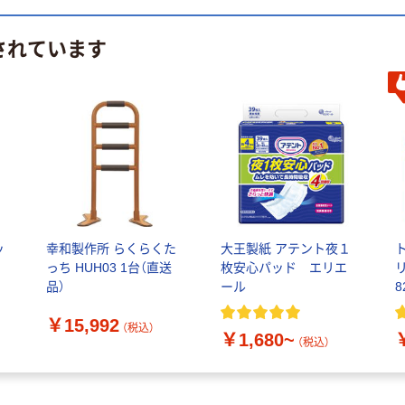
されています
ッ
幸和製作所 らくらくた
大王製紙 アテント夜１
っち HUH03 1台（直送
枚安心パッド エリエ
品）
ール
￥15,992
（税込）
￥1,680~
（税込）