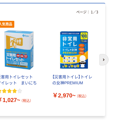
ページ：
1
／
3
人気商品
次のスライド
災害用トイレセット
【災害用トイレ】トイレ
【非常用ト
マイレット まいにち
の女神PREMIUM
YAMAZE
イレ
￥2,970~
（税込）
￥1,027~
￥4,000
（税込）