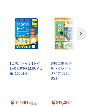
次へ
利
【災害用トイレ】トイ
進展工業 軽快どこで
東京都葛
イ
レの女神PREMIUM 1
もトイレ べん軽 標準
サニタク
箱（100回分）
タイプ 32150006（直
タブル 61
送品）
送品）
￥7,100
￥29,452
￥5,5
（税込）
（税込）