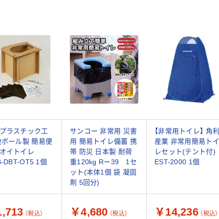
プラスチック工
サンコー 非常用 災害
【非常用トイレ】 角
段ボール製 簡易便
用 簡易トイレ備蓄 携
産業 非常用簡易ト
オイトイレ
帯 防災 日本製 耐荷
レセット(テント付)
-DBT-OT5 1個
重120kg Rー39 1セ
EST-2000 1個
ット(本体1個 袋 凝固
剤 5回分)
,713
￥4,680
￥14,236
（税込）
（税込）
（税込）