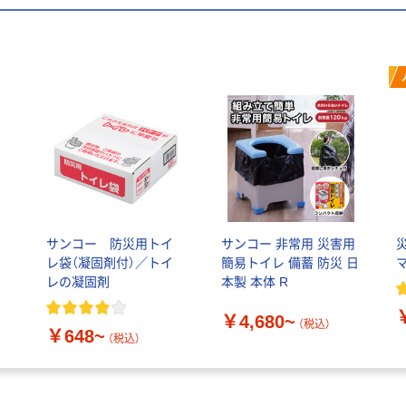
ト
サンコー 防災用トイ
サンコー 非常用 災害用
レ袋（凝固剤付）／トイ
簡易トイレ 備蓄 防災 日
レの凝固剤
本製 本体 R
￥4,680~
（税込）
￥648~
（税込）