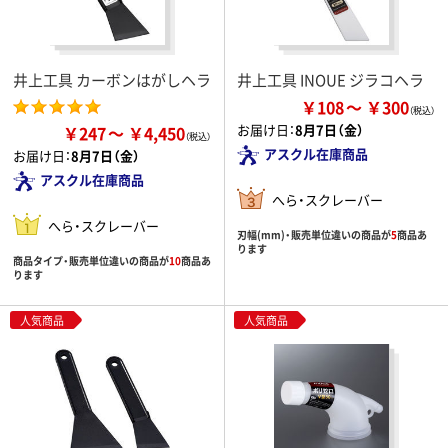
井上工具 カーボンはがしヘラ
井上工具 INOUE ジラコヘラ
￥108
￥300
お届け日：
8月7日（金）
￥247
￥4,450
アスクル在庫商品
お届け日：
8月7日（金）
アスクル在庫商品
へら・スクレーバー
へら・スクレーバー
刃幅(mm)・販売単位違いの商品が
5
商品あ
ります
商品タイプ・販売単位違いの商品が
10
商品あ
ります
人気商品
人気商品