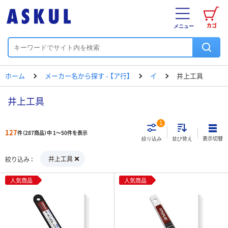
カゴ
メニュー
ホーム
メーカー名から探す - 【ア行】
イ
井上工具
井上工具
1
127
件（287商品）中 1～50件を表示
表示切替
絞り込み
並び替え
井上工具
絞り込み
人気商品
人気商品