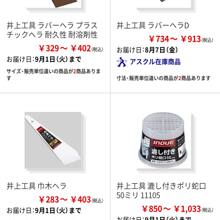
井上工具 ラバーヘラ プラス
井上工具 ラバーヘラD
チックヘラ 耐久性 耐溶剤性
￥734
￥913
￥329
￥402
お届け日：
8月7日（金）
お届け日：
9月1日（火）まで
アスクル在庫商品
サイズ・販売単位違いの商品が
2
商品ありま
寸法・販売単位違いの商品が
2
商品あります
す
井上工具 巾木ヘラ
井上工具 漉し付きポリ蛇口
50ミリ 11105
￥283
￥403
￥850
￥1,033
お届け日：
9月1日（火）まで
お届け日：
9月1日（火）まで