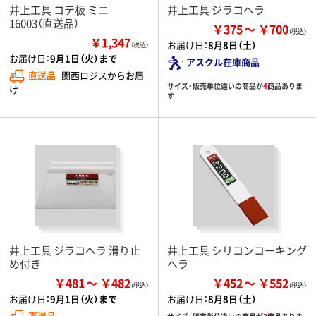
井上工具 コテ板 ミニ
井上工具 ジラコヘラ
16003（直送品）
￥375
￥700
￥1,347
お届け日：
8月8日（土）
（税込）
お届け日：
9月1日（火）まで
アスクル在庫商品
直送品
関西ロジスからお届
サイズ・販売単位違いの商品が
4
商品ありま
け
す
井上工具 ジラコヘラ 滑り止
井上工具 シリコンコーキング
め付き
ヘラ
￥481
￥482
￥452
￥552
お届け日：
9月1日（火）まで
お届け日：
8月8日（土）
直送品