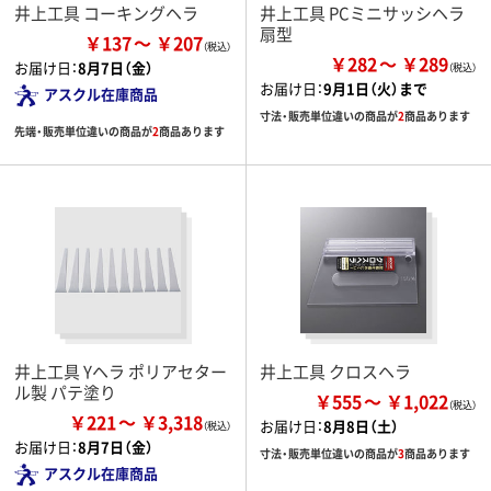
井上工具 コーキングヘラ
井上工具 PCミニサッシヘラ
扇型
￥137
￥207
￥282
￥289
お届け日：
8月7日（金）
お届け日：
9月1日（火）まで
アスクル在庫商品
寸法・販売単位違いの商品が
2
商品あります
先端・販売単位違いの商品が
2
商品あります
井上工具 Yヘラ ポリアセター
井上工具 クロスヘラ
ル製 パテ塗り
￥555
￥1,022
￥221
￥3,318
お届け日：
8月8日（土）
お届け日：
8月7日（金）
寸法・販売単位違いの商品が
3
商品あります
アスクル在庫商品