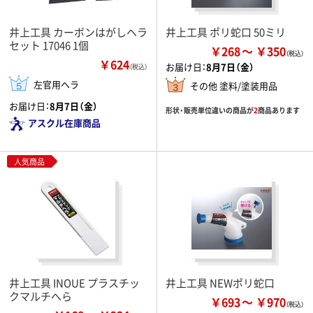
井上工具 カーボンはがしヘラ
井上工具 ポリ蛇口 50ミリ
セット 17046 1個
￥268
￥350
￥624
お届け日：
8月7日（金）
（税込）
左官用ヘラ
その他 塗料/塗装用品
お届け日：
8月7日（金）
形状・販売単位違いの商品が
2
商品あります
アスクル在庫商品
人気商品
井上工具 INOUE プラスチッ
井上工具 NEWポリ蛇口
クマルチへら
￥693
￥970