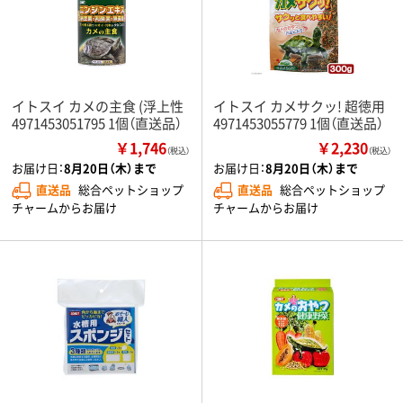
イトスイ カメの主食 (浮上性
イトスイ カメサクッ! 超徳用
4971453051795 1個（直送品）
4971453055779 1個（直送品）
￥1,746
￥2,230
（税込）
（税込）
お届け日：
8月20日（木）まで
お届け日：
8月20日（木）まで
直送品
総合ペットショップ
直送品
総合ペットショップ
チャームからお届け
チャームからお届け