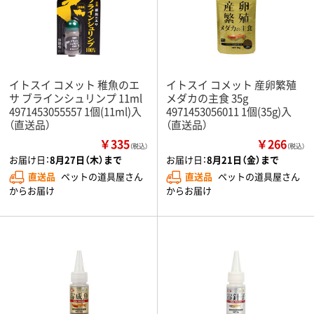
イトスイ コメット 稚魚のエ
イトスイ コメット 産卵繁殖
サ ブラインシュリンプ 11ml
メダカの主食 35g
4971453055557 1個(11ml)入
4971453056011 1個(35g)入
（直送品）
（直送品）
￥335
￥266
（税込）
（税込）
お届け日：
8月27日（木）まで
お届け日：
8月21日（金）まで
直送品
ペットの道具屋さん
直送品
ペットの道具屋さん
からお届け
からお届け