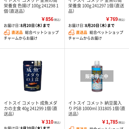
栄養食 色揚げ 100g 241298 1
栄養食 100g 241297 1個（直送
個（直送品）
品）
￥856
￥769
（税込）
（税込）
お届け日：
8月20日（木）まで
お届け日：
8月20日（木）まで
直送品
総合ペットショップ
直送品
総合ペットショップ
チャームからお届け
チャームからお届け
イトスイ コメット 成魚メダ
イトスイ コメット 納豆菌入
カの主食 40g 241299 1個（直
り PSB 1000ml 331805 1個（直
送品）
送品）
￥310
￥1,785
（税込）
（税込）
お届け日：
8月20日（木）まで
直送品
総合ペットショップ