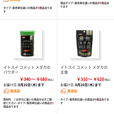
商品タイプ・販売単位違いの商品が
6
商品あ
ります
タイプ・販売単位違いの商品が
3
商品ありま
す
イトスイ コメット メダカの
イトスイ コメット メダカの
パウダー
主食
￥340
￥680
￥310
￥620
お届け日：
8月20日（木）まで
お届け日：
8月20日（木）まで
直送品
直送品
原材料 ※お手元に届いた商品を必ずご確
タイプ・販売単位違いの商品が
6
商品ありま
認ください・タイプ・販売単位違いの商品が
2
す
商品あります