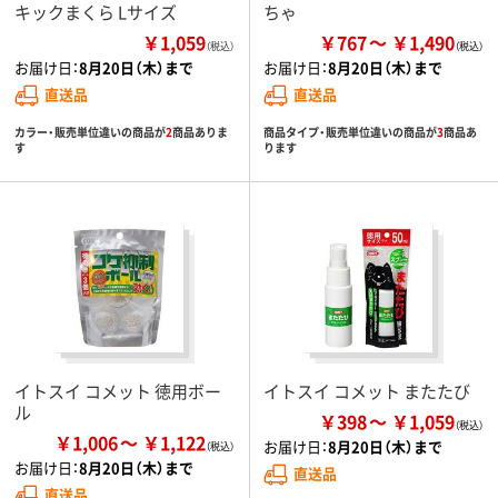
キックまくら Lサイズ
ちゃ
￥1,059
￥767
￥1,490
（税込）
お届け日：
8月20日（木）まで
お届け日：
8月20日（木）まで
直送品
直送品
カラー・販売単位違いの商品が
2
商品ありま
商品タイプ・販売単位違いの商品が
3
商品あ
す
ります
イトスイ コメット 徳用ボー
イトスイ コメット またたび
ル
￥398
￥1,059
￥1,006
￥1,122
お届け日：
8月20日（木）まで
お届け日：
8月20日（木）まで
直送品
直送品