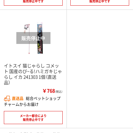
販売停止中です
販売停止中です
イトスイ 猫じゃらし コメッ
ト 国産のび~る!ハミガキじゃ
らし イカ 241303 1個（直送
品）
￥768
（税込）
直送品
総合ペットショップ
チャームからお届け
メーカー都合により
販売停止中です