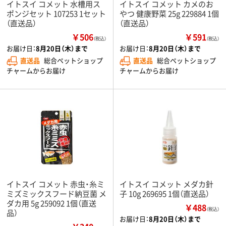
イトスイ コメット 水槽用ス
イトスイ コメット カメのお
ポンジセット 107253 1セット
やつ 健康野菜 25g 229884 1個
（直送品）
（直送品）
￥506
￥591
（税込）
（税込）
お届け日：
8月20日（木）まで
お届け日：
8月20日（木）まで
直送品
総合ペットショップ
直送品
総合ペットショップ
チャームからお届け
チャームからお届け
イトスイ コメット 赤虫・糸ミ
イトスイ コメット メダカ針
ミズミックスフード納豆菌 メ
子 10g 269695 1個（直送品）
ダカ用 5g 259092 1個（直送
￥488
（税込）
品）
お届け日：
8月20日（木）まで