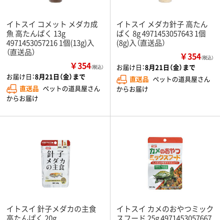
イトスイ コメット メダカ成
イトスイ メダカ針子 高たん
魚 高たんぱく 13g
ぱく 8g 4971453057643 1個
4971453057216 1個(13g)入
(8g)入（直送品）
（直送品）
￥354
（税込）
￥354
お届け日：
8月21日（金）まで
（税込）
お届け日：
8月21日（金）まで
直送品
ペットの道具屋さん
直送品
ペットの道具屋さん
からお届け
からお届け
イトスイ 針子メダカの主食
イトスイ カメのおやつミック
高たんぱく 20g
スフード 25g 4971453057667