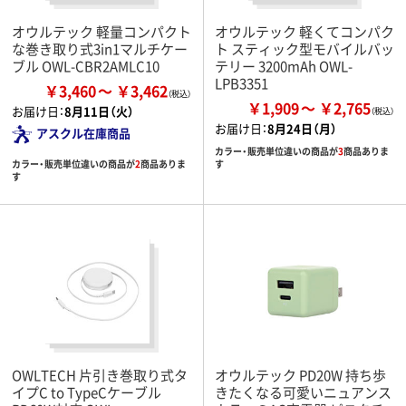
オウルテック 軽量コンパクト
オウルテック 軽くてコンパク
な巻き取り式3in1マルチケー
ト スティック型モバイルバッ
ブル OWL-CBR2AMLC10
テリー 3200mAh OWL-
LPB3351
￥3,460
￥3,462
￥1,909
￥2,765
お届け日：
8月11日（火）
お届け日：
8月24日（月）
アスクル在庫商品
カラー・販売単位違いの商品が
3
商品ありま
カラー・販売単位違いの商品が
2
商品ありま
す
す
OWLTECH 片引き巻取り式タ
オウルテック PD20W 持ち歩
イプC to TypeCケーブル
きたくなる可愛いニュアンス