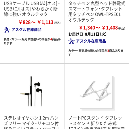
USBケーブル USB（A）[オス] -
タッチペン 丸型ヘッド静電式
USB（C）[オス] やわらかく断
スマートフォン・タブレット
線に強い オウルテック
用タッチペン OWL-TPSE01
オウルテック
￥828
￥1,113
￥1,340
￥1,408
アスクル在庫商品
お届け日：
8月11日（火）
長さ・カラー・販売単位違いの商品が
4
商品あ
アスクル在庫商品
ります
カラー・販売単位違いの商品が
3
商品ありま
す
ステレオイヤホン 1.2m ハン
ノートPCスタンド タブレッ
ズフリー マイク・リモコン付
トスタンド 折りたたみ式
絡みにくいフラットケーブル
17.3インチまで対応 角度調節