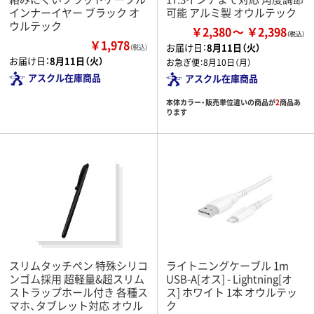
インナーイヤー ブラック オ
可能 アルミ製 オウルテック
ウルテック
￥2,380
￥2,398
￥1,978
お届け日：
8月11日（火）
（税込）
お届け日：
8月11日（火）
お急ぎ便：
8月10日（月）
アスクル在庫商品
アスクル在庫商品
本体カラー・販売単位違いの商品が
2
商品あ
ります
スリムタッチペン 特殊シリコ
ライトニングケーブル 1m
ンゴム採用 超軽量&超スリム
USB-A[オス] - Lightning[オ
ストラップホール付き 各種ス
ス] ホワイト 1本 オウルテッ
マホ、タブレット対応 オウル
ク