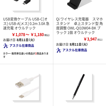
USB変換ケーブル USB-C[オ
Qi ワイヤレス充電器 スマホ
ス]-USB-A[メス] 0.2m 3.0A 急
スタンド 卓上スタンド型 角
速充電 オウルテック
度調整 OWL-QI10W04-BK ブ
ラック 1個 オウルテック
￥1,078
￥1,180
￥3,947
お届け日：
8月11日（火）
（税込）
お届け日：
8月11日（火）
アスクル在庫商品
アスクル在庫商品
カラー・販売単位違いの商品が
2
商品ありま
す