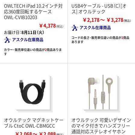
OWLTECH iPad 10.2インチ対
USB4ケーブル - USB（C）[オ
応360度回転するケース
ス] オウルテック
OWL-CVIB10203
￥2,178
￥3,278
￥4,378
（税込）
アスクル在庫商品
お届け日：
8月11日（火）
コードの長さ・販売単位違いの商品が
2
商品
アスクル在庫商品
あります
カラー・販売単位違いの商品が
2
商品ありま
す
オウルテック マグネットケー
オウルテック 可愛いデザイン
ブル CtoC OWL-CBMGCC
のマイク付きでハンズフリー
通話対応ステレオイヤホン
￥2,068
￥2,088