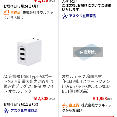
￥2,178
入荷予定：
（税込）
ご注文後、お届けについてご連絡
お届け日：
8月24日（月）
いたします
直送品
株式会社オウルテッ
アスクル在庫商品
クからお届け
AC充電器 USB Type-A3ポー
オウルテック 冷却素材
ト×3 合計最大出力24W 折り
「PCM」採用 スマートフォン
畳み式プラグ 2年保証 ホワイ
用冷却パッド OWL-CLP01L-
ト オウルテック
BL 1個（直送品）
￥2,308
￥1,958
（税込）
（税込）
お届け日：
8月11日（火）
直送品
株式会社オウルテッ
クからお届け
アスクル在庫商品