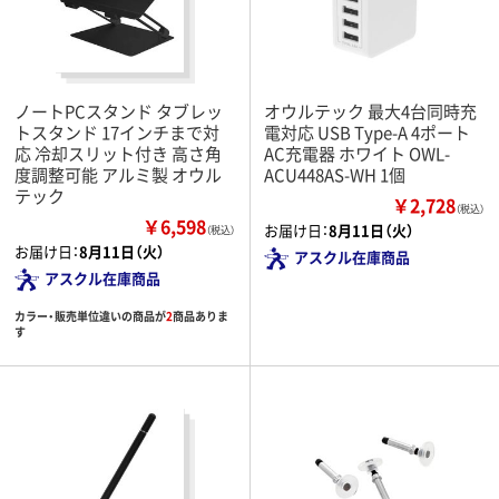
ノートPCスタンド タブレッ
オウルテック 最大4台同時充
トスタンド 17インチまで対
電対応 USB Type-A 4ポート
応 冷却スリット付き 高さ角
AC充電器 ホワイト OWL-
度調整可能 アルミ製 オウル
ACU448AS-WH 1個
テック
￥2,728
（税込）
￥6,598
お届け日：
8月11日（火）
（税込）
お届け日：
8月11日（火）
アスクル在庫商品
アスクル在庫商品
カラー・販売単位違いの商品が
2
商品ありま
す