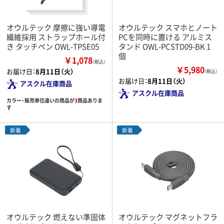
オウルテック 摩擦に強い導電
オウルテック スマホとノート
繊維採用 ストラップホール付
PCを同時に置ける アルミス
き タッチペン OWL-TPSE05
タンド OWL-PCSTD09-BK 1
個
￥1,078
（税込）
￥5,980
お届け日：
8月11日（火）
（税込）
お届け日：
8月11日（火）
アスクル在庫商品
アスクル在庫商品
カラー・販売単位違いの商品が
3
商品ありま
す
新着
新着
オウルテック 燃えない準固体
オウルテック マグネットフラ