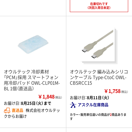
在庫切れです
（次回入荷日未定）
オウルテック 冷却素材
オウルテック 編み込みシリコ
「PCM」採用 スマートフォン
ンケーブル Type-CtoC OWL-
用冷却パッド OWL-CLP01M-
CBSRCC15
BL 1個（直送品）
￥1,758
（税込）
￥1,848
お届け日：
8月11日（火）
（税込）
お届け日：
8月25日（火）まで
アスクル在庫商品
直送品
株式会社オウルテッ
カラー・販売単位違いの商品が
2
商品ありま
クからお届け
す