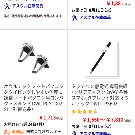
￥1,881
（税込）
アスクル在庫商品
お届け日：
8月11日（火）
長さ・販売単位違いの商品が
2
商品あります
アスクル在庫商品
オウルテック ノートパソコン
タッチペン 静電式 導電繊維
をタイピングしやすい角度に
+クリアディスク 2WAY 各種
調整 ノートパソコン用コンパ
スマホ、タブレット対応 オウ
クトスタンド OWL-PCSTD02-
ルテック OWL-TPSE02
SI 1個（直送品）
￥1,713
￥1,550
￥7,810
（税込）
お届け日：
8月24日（月）
お届け日：
8月11日（火）
直送品
株式会社オウルテッ
アスクル在庫商品