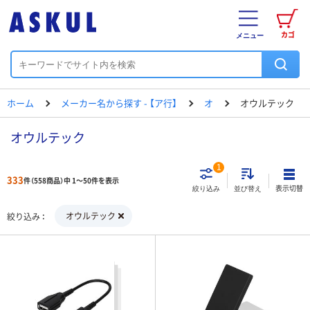
カゴ
メニュー
ホーム
メーカー名から探す - 【ア行】
オ
オウルテック
オウルテック
1
333
件（558商品）中 1～50件を表示
表示切替
絞り込み
並び替え
オウルテック
絞り込み