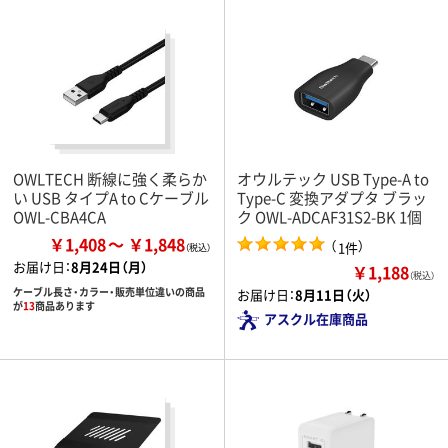
OWLTECH 断線に強く柔らか
オウルテック USB Type-A to
い USB タイプA to Cケーブル
Type-C 変換アダプタ ブラッ
OWL-CBA4CA
ク OWL-ADCAF31S2-BK 1個
￥1,408
￥1,848
（
）
1件
お届け日：
8月24日（月）
￥1,188
（税込）
ケーブル長さ・カラー・販売単位違いの商品
お届け日：
8月11日（火）
が
13
商品あります
アスクル在庫商品