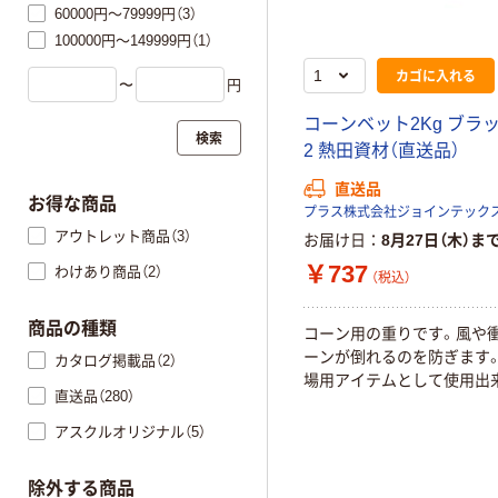
60000円～79999円（3）
100000円～149999円（1）
カゴに入れる
〜
円
コーンベット2Kg ブラッ
検索
2 熱田資材（直送品）
直送品
お得な商品
アウトレット商品（3）
お届け日
8月27日（木）ま
￥737
わけあり商品（2）
（税込）
商品の種類
コーン用の重りです。風や
ーンが倒れるのを防ぎます
カタログ掲載品（2）
場用アイテムとして使用出
直送品（280）
アスクルオリジナル（5）
除外する商品