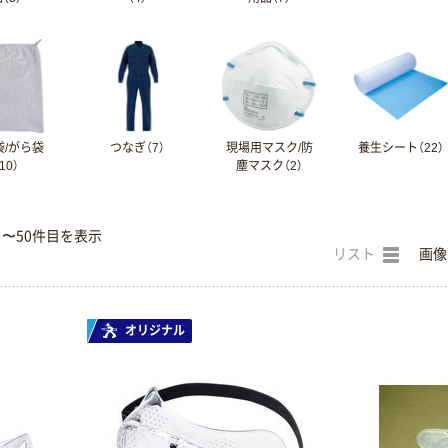
袋/がら袋
つなぎ（7）
現場用マスク/防
養生シート（22）
10）
塵マスク（2）
目〜50件目を表示
リスト
画像
オリジナル