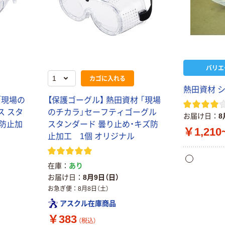
バリエ
カゴに入れる
熱田資材 シ
「現場の
【保護ゴーグル】 熱田資材 「現場
ス スタ
のチカラ」セーフティゴーグル
お届け日
8
ズ防止加
スタンダード 曇り止め・キズ防
￥1,210
止加工 1個 オリジナル
在庫
あり
お届け日
8月9日（日）
お急ぎ便
8月8日（土）
アスクル在庫商品
￥383
（税込）