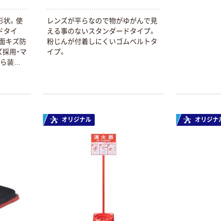
形状。使
レンズが平らなので物がゆがんで見
ドタイ
える事のないスタンダードタイプ。
面キズ防
粉じんが付着しにくいゴムベルトタ
ズ採用・マ
イプ。
から装着
オリジナル
オリジナ