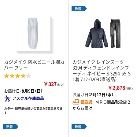
新着
カジメイク 防水ビニール腕カ
カジメイク レインスーツ
バー フリー
3294 ディフェンドレインフ
ーディ ネイビー S 3294-55-S
1着 712-0209（直送品）
￥327
（税込）
￥2,878
（税込）
お届け日：
8月9日（日）
お届け日：
8月12日（水）
アスクル在庫商品
直送品
ＭＲＯ商品取扱店２
からお届け
カラー・販売単位違いの商品が
2
商品ありま
す
新着
新着