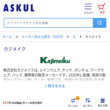
カゴ
メニュー
ホーム
メーカー名から探す - 【カ行】
カ
カジメイク
カジメイク
株式会社カジメイクは、レインウェア、ヤッケ、ポンチョ、ワークウ
ェア、バック、履物等の販売メーカーです。1925年に創業、雨具の製
造からスタート致しました。創業以来、「快適な生活必需品」をお客
様へ届けて参り、中でもレインウェアの生産量は日本有数の規模と
+ 続きをみる
なっております。「FORECAST」「ATION」「PIRARUCU」
「DOQMENT」等のブランド展開しております。
1
147
件（509商品）中 1～50件を表示
表示切替
絞り込み
並び替え