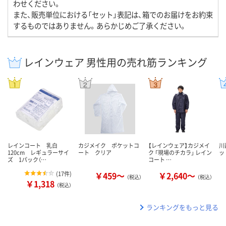
わせください。
また、販売単位における「セット」表記は、箱でのお届けをお約束
するものではありません。あらかじめご了承ください。
レインウェア 男性用の売れ筋ランキング
レインコート 乳白
カジメイク ポケットコ
【レインウェア】カジメイ
川
120cm レギュラーサイ
ート クリア
ク 「現場のチカラ」 レイン
ッ
ズ 1パック（…
コート …
(
17件
)
￥459～
￥2,640～
（税込）
（税込）
￥1,318
（税込）
ランキングをもっと見る