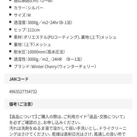
適応胴囲(cm)：72～80
カラー：シルバー
サイズ：M
透湿度：3000g／m2・24hr（B-1法）
ヒップ：111cm
素材：ポリエステル(PUコーティング)、裏地:(上下)メッシュ
裏地：（上下）メッシュ
耐水圧：10000mm（高水圧法）
透湿性：3000g／m2_･24HR （Bー1法）
ブランド：Winter Cherry（ウィンターチェリー）
JANコード
4963527754732
備考（ご注意）
【返品について】ご購入の際は、ご利用ガイド「返品・交換について」
を必ずご確認の上、お申し込みください。
汚れは洗剤をぬるま湯で溶かして弱い手洗いとし、ドライクリーニ
ングはさけてください。乾燥は直射日光はさけ、風通しの良い所で