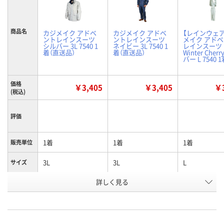
商品名
カジメイク アドベ
カジメイク アドベ
【レインウェ
ントレインスーツ
ントレインスーツ
メイク アド
シルバー 3L 7540 1
ネイビー 3L 7540 1
レインスーツ
着（直送品）
着（直送品）
Winter Cher
バー L 7540 
価格
￥3,405
￥3,405
￥3
(税込)
評価
1着
1着
1着
販売単位
3L
3L
L
サイズ
詳しく見る
シルバー
ネイビー
シルバー
カラー
お申込番
WK79810
WK79807
1636136
号