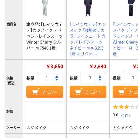
本商品：
【レインウェ
【レインウェア】カジ
【レインウェ
商品名
ア】カジメイク アド
メイク 「現場のチカ
メイク ディ
ベントレインスーツ
ラ」 レインコート カ
ドレインスー
Winter Cherry シル
ッパ レインスーツ
Winter Che
バー M 7540 1着
ネイビー M A-3293
イビー M 32
1着 オリジナル
着
￥3,650
￥2,640
￥2
数量
数量
数量
価格
(税込)
カゴへ
カゴへ
カ
評価
3.0
（
1件
）
カジメイク
カジメイク
カジメイク
メーカー