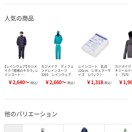
人気の商品
【レインウェア】カジメ
カジメイク ディフェ
レインコート 乳白
カジメイク
イク 「現場のチカラ」 レ
ンドレインスーツ
120cm レギュラーサ
チシールド
インコート …
3293 レインウェア
イズ 1パック（…
ト 7570
￥2,640～
￥2,660～
￥1,318
￥1,9
（税込）
（税込）
（税込）
他のバリエーション