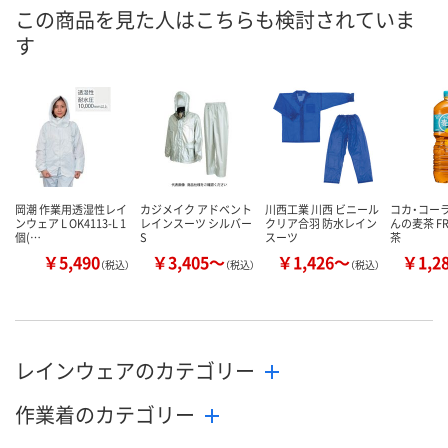
直送品
直送品
あり
在庫
この商品を見た人はこちらも検討されていま
す
8月8日（土）
お届け日
数量
メーカー都合により
メーカー都合により
販売停止中です
販売停止中です
カ
岡潮 作業用透湿性レイ
カジメイク アドベント
川西工業 川西 ビニール
コカ・コーラ
ンウェア L OK4113-L 1
レインスーツ シルバー
クリア合羽 防水レイン
んの麦茶 F
個(…
S
スーツ
茶
￥5,490
￥3,405～
￥1,426～
￥1,2
（税込）
（税込）
（税込）
レインウェアのカテゴリー
作業着のカテゴリー