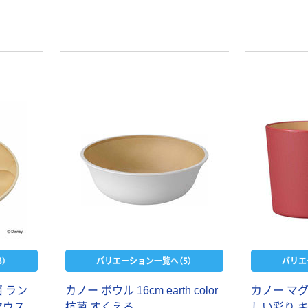
）
バリエーション一覧へ（5）
バリエ
菌 ラン
カノー ボウル 16cm earth color
カノー マグ
マウス
抗菌 すくえる
しい彩り 