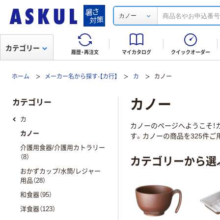
カノー
カテゴリー
履歴・再注文
マイカタログ
クイックオーダー
ホーム
メーカー名から探す-【カ行】
カ
カノー
カノー
カテゴリー
カ
カノーのページへようこそ！カ
カノー
す。カノーの商品を325件ご
介護用食器/介護用カトラリー
カテゴリーから選
（8）
おかずカップ/水筒/レジャー
用品（28）
和食器（95）
洋食器（123）