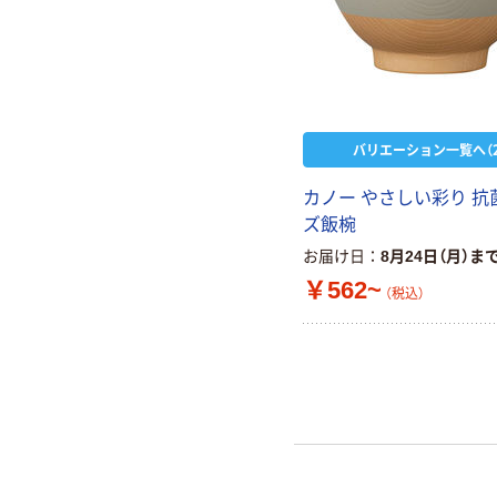
バリエーション一覧へ（2
カノー やさしい彩り 抗
ズ飯椀
お届け日
8月24日（月）ま
￥562~
（税込）