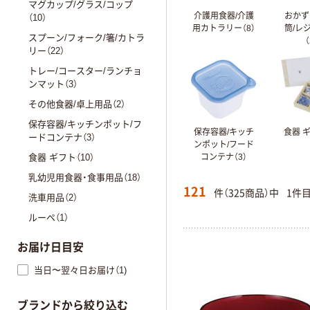
マグカップ/グラス/コップ
介護用食器/介護
おかず
（10）
用カトラリー（8）
筒/レ
スプーン/フォーク/箸/カトラ
（
リー（22）
トレー/コースター/ランチョ
ンマット（3）
その他食器/卓上用品（2）
保存容器/キッチンポット/フ
保存容器/キッチ
食器 ギ
ードコンテナ（3）
ンポット/フード
食器 ギフト（10）
コンテナ（3）
乳幼児用食器・食事用品（18）
121
件（325商品）中
1件
洗車用品（2）
ルーペ（1）
お届け日目安
当日〜翌々日お届け（1)
ブランドから絞り込む