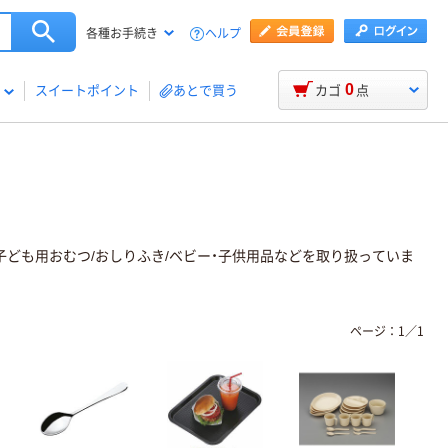
ヘルプ
各種お手続き
0
スイートポイント
あとで買う
カゴ
点
、子ども用おむつ/おしりふき/ベビー・子供用品などを取り扱っていま
ページ：
1
／
1