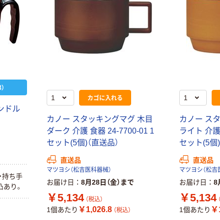
）
カゴに入れる
ンドル
カノー スタッキングマグ 木目
カノー ス
ダーク 介護 食器 24-7700-01 1
ライト 介護 食
セット(5個)（直送品）
セット(5個
直送品
直送品
マツヨシ（松吉医科器械）
マツヨシ（松吉
・持ち手
お届け日
8月28日（金）まで
お届け日
8
凸あり。
￥5,134
￥5,134
（税込）
￥1,026.8
￥1
1個あたり
1個あたり
（税込）