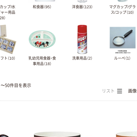
カップ/水
和食器（95）
洋食器（123）
マグカップ/グラ
ジャー用品
ス/コップ（10）
28）
フト（10）
乳幼児用食器・食
洗車用品（2）
ルーペ（1）
事用品（18）
目〜50件目を表示
リスト
画像