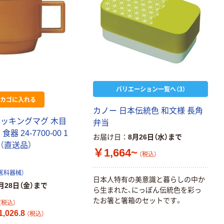
バリエーション一覧へ（3）
カゴに入れる
カノー 日本伝統色 和文様 長角
タッキングマグ 木目
弁当
器 24-7700-00 1
お届け日
8月26日（水）まで
)（直送品）
￥1,664~
（税込）
医科器械）
日本人特有の美意識と暮らしの中か
月28日（金）まで
ら生まれた、にっぽん伝統色を彩っ
たお箸と箸箱のセットです。
（税込）
,026.8
（税込）