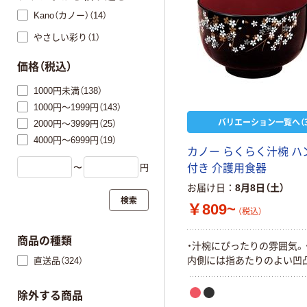
Kano（カノー）（14）
やさしい彩り（1）
価格（税込）
1000円未満（138）
1000円～1999円（143）
バリエーション一覧へ（3
2000円～3999円（25）
4000円～6999円（19）
カノー らくらく汁椀 ハ
〜
円
付き 介護用食器
お届け日
8月8日（土）
検索
￥809~
（税込）
商品の種類
・汁椀にぴったりの雰囲気。
内側には指あたりのよい凹
直送品（324）
除外する商品