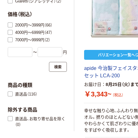
Giaretti（ジアレッティ）（2）
価格（税込）
2000円～3999円（66）
4000円～6999円（47）
7000円～9999円（2）
〜
円
バリエーション一覧へ（2
検索
apide 今治製フェイス
セット LCA-200
お届け日
8月25日（火）ま
商品の種類
￥3,343~
直送品（116）
（税込）
除外する商品
幸せな触り心地、ふんわり
オル。撚りのほとんどない無
直送品、お取り寄せ品を除く
やわらかくて肌ざわりに優
（0）
をすばやく吸収します。