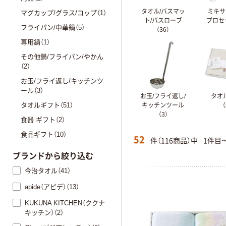
タオル/バスマッ
ミキサ
マグカップ/グラス/コップ（1）
ト/バスローブ
プロセ
フライパン/中華鍋（5）
（36）
専用鍋（1）
その他鍋/フライパン/やかん
（2）
お玉/フライ返し/キッチンツ
ール（3）
お玉/フライ返し/
タオ
タオルギフト（51）
キッチンツール
（
（3）
食器 ギフト（2）
食品ギフト（10）
52
件（116商品）中
1件目
ブランドから絞り込む
今治タオル（41）
apide（アピデ）（13）
KUKUNA KITCHEN（ククナ
キッチン）（2）