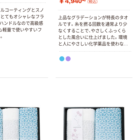
￥4,940~
（税込）
ブルコーティングとスノ
がとてもオシャレなフラ
上品なグラデーションが特長のタオ
ハンドルなので高級感
ルです。糸を撚る回数を通常より少
も軽量で使いやすいフ
なくすることで、やさしくふっくら
。
とした風合いに仕上げました。環境
と人にやさしい化学薬品を使わない
方法で精練漂白しています。