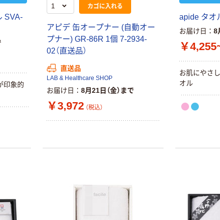
カゴに入れる
SVA-
apide タ
アピデ 缶オープナー (自動オー
お届け日
8
プナー) GR-86R 1個 7-2934-
で
￥4,255
02（直送品）
直送品
お肌にやさ
LAB & Healthcare SHOP
オル
が印象的
お届け日
8月21日（金）まで
￥3,972
（税込）