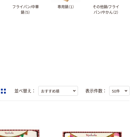
フライパン/中華
専用鍋（1）
その他鍋/フライ
鍋（5）
パン/やかん（2）
並べ替え：
表示件数：