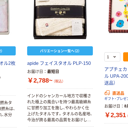
）
バリエーション一覧へ（2）
タオル2枚
apide フェイスタオル PLP-150
アプチェカ
お届け日
最短日
ル UPA-2
で
￥2,788~
（税込）
送品）
直送品
インドのシャンカール地方で収穫さ
れた極上の風合いを持つ最高級綿糸
無撚糸タ
お届け日
8
に甘撚り加工を施し、やわらかく仕
撚糸は、
￥2,351
上げたタオルです。タオルの名産地、
れ、水分
今治が誇る最高の品質をお届けしま
す。