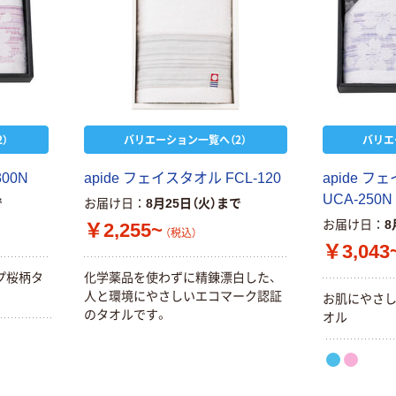
）
バリエーション一覧へ（2）
バリエ
300N
apide フェイスタオル FCL-120
apide 
UCA-250N
で
お届け日
8月25日（火）まで
お届け日
8
￥2,255~
（税込）
￥3,043
プ桜柄タ
化学薬品を使わずに精錬漂白した、
人と環境にやさしいエコマーク認証
お肌にやさ
のタオルです。
オル