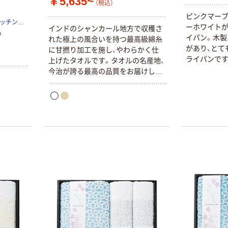
￥5,635~
（税込）
ピンクマー
ギフト・プレゼント・リビング・キッチン用品を扱う専門商社アピデ株式会社
ーホワイト
インドのシャンカール地方で収穫さ
で
イパン。木製
れた極上の風合いを持つ最高級綿糸
があり、とて
に甘撚り加工を施し、やわらかく仕
ライパンです
上げたタオルです。タオルの名産地、
今治が誇る最高の品質をお届けしま
す。