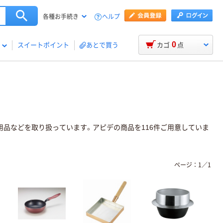
ヘルプ
各種お手続き
0
スイートポイント
あとで買う
カゴ
点
ン用品などを取り扱っています。アピデの商品を116件ご用意していま
ページ：
1
／
1