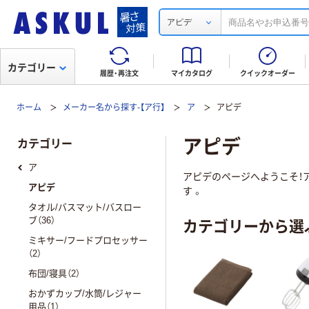
アピデ
カテゴリー
履歴・再注文
マイカタログ
クイックオーダー
ホーム
メーカー名から探す-【ア行】
ア
アピデ
アピデ
カテゴリー
ア
アピデのページへようこそ！ア
アピデ
す 。
タオル/バスマット/バスロー
カテゴリーから選
ブ（36）
ミキサー/フードプロセッサー
（2）
布団/寝具（2）
おかずカップ/水筒/レジャー
用品（1）