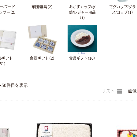
ー/フード
布団/寝具（2）
おかずカップ/水
マグカップ/グラ
ッサー（2）
筒/レジャー用品
ス/コップ（1）
（1）
ルギフト
食器 ギフト（2）
食品ギフト（10）
51）
〜50件目を表示
リスト
画像