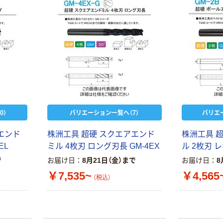
0）
バリエーション一覧へ（7）
バリエ
エンド
株洲工具 超硬 スクエアエンド
株洲工具 
EL
ミル 4枚刃 ロング刃長 GM-4EX
ル 2枚刃 レ
で
お届け日
8月21日（金）まで
お届け日
8
￥7,535~
￥4,565
（税込）