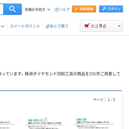
ヘルプ
各種お手続き
0
スイートポイント
あとで買う
カゴ
点
っています。株洲ダイヤモンド切削工具の商品を231件ご用意して
ページ：
1
／
2