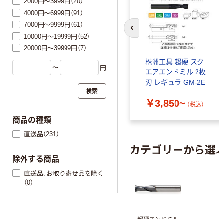
2000円～3999円（20）
4000円～6999円（91）
7000円～9999円（61）
前のスライドへ
10000円～19999円（52）
20000円～39999円（7）
具 超硬 ボー
株洲工具 超硬 スク
〜
円
ドミル 4枚刃
エアエンドミル 2枚
 GM-4B
刃 レギュラ GM-2E
検索
160~
￥3,850~
（税込）
（税込）
商品の種類
直送品（231）
カテゴリーから選
除外する商品
直送品、お取り寄せ品を除く
（0）