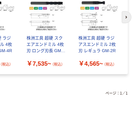
次の
硬 ラジ
株洲工具 超硬 スク
株洲工具 超硬 ラジ
株
ル 4枚
エアエンドミル 4枚
アスエンドミル 2枚
削
M-4R
刃 ロング刃長 GM-
刃 レギュラ GM-2R
ア
4EX
レ
￥7,535~
￥4,565~
￥
（税込）
（税込）
（税込）
ページ：
1
／
1