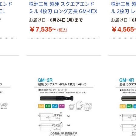
エンド
株洲工具 超硬 スクエアエンド
株洲工具 
EL
ミル 4枚刃 ロング刃長 GM-4EX
ル 2枚刃 レ
で
お届け日
8月24日（月）まで
お届け日
8
￥7,535~
￥4,565
（税込）