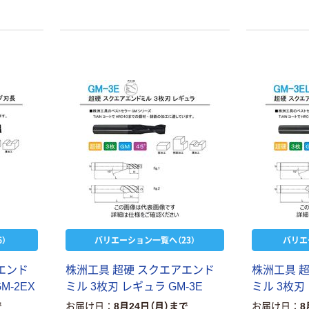
ケージ アスク
ーフリー）
￥140~
￥398~
（税込）
（税込）
ルオリジナル
富士フイルム
オリジナル
instax mini13
アスクルオリジ
INS MINI 13
ナル ラミネー
￥12,100~
トフィルム A4
（税込）
サイズ
￥458~
（税込）
100μ（ミクロン）
本気プライス
本気プライス
大塚製薬工場
ペーパータオル
経口補水液 オー
中判 再生紙
エスワン（OS-1）
100％ 200枚
￥159~
（税込）
FSC認証 シング
￥149~
（税込）
ル 大王製紙共同
）
バリエーション一覧へ（23）
バリエ
企画 オリジナル
エンド
株洲工具 超硬 スクエアエンド
株洲工具 
M-2EX
ミル 3枚刃 レギュラ GM-3E
ミル 3枚刃 
で
お届け日
8月24日（月）まで
お届け日
8