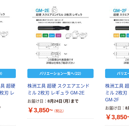
本気プライス
オリジナル
アスクル はたら
アスクル 「現場
く ふせん
のチカラ」 養生
50×15mm
テープ
￥386~
￥358~
（税込）
（税込）
本気プライス
オリジナル
トイレットペー
サントリー 伊右
）
バリエーション一覧へ（22）
バリエ
パー ダブル60
衛門 「お茶、どう
ｍ 再生紙
ぞ。」 緑茶
具 超硬
株洲工具 超硬 スクエアエンド
株洲工具 
100% 6ロール
￥460~
￥528~
（税込）
（税込）
枚刃 レ
ミル 2枚刃 レギュラ GM-2E
ミル 2枚刃
リサイクル100
GM-2F
芯あり FSC認
お届け日
8月24日（月）まで
証
オリジナル
オリジナル
で
お届け日
8
￥3,850~
（税込）
乾電池 単4
アスクル プラス
￥3,850
形 アルカリ乾
チックグローブ
電池 北欧パッ
粉なし（パウダ