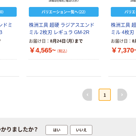
0）
バリエーション一覧へ（22）
バリエ
ンドミ
株洲工具 超硬 ラジアスエンド
株洲工具 
B
ミル 2枚刃 レギュラ GM-2R
ミル 4枚刃 
で
お届け日
8月24日（月）まで
お届け日
8
￥4,565~
￥7,370
（税込）
前へ
次へ
1
つかりましたか？
はい
いいえ