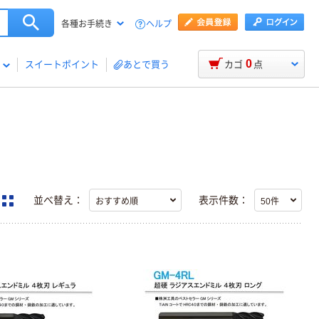
ヘルプ
各種お手続き
0
スイートポイント
あとで買う
カゴ
点
並べ替え：
表示件数：