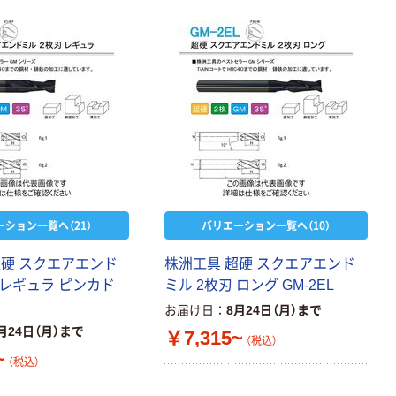
本気プライス
本気プライス
アスクル はたら
キングジム テプ
く ふせん 付箋
ラ TEPRA
75×25mm
PRO【純正】テー
プ 白ラベル
￥377~
￥914~
（税込）
（税込）
12mm幅 （黒文
字）
富士フイルム チ
本気プライス
ェキ専用フィル
ニチバン セロテ
ム INSTAX MINI
ーション一覧へ（21）
バリエーション一覧へ（10）
ープ 大巻
WW2
￥1,580~
￥124~
（税込）
超硬 スクエアエンド
株洲工具 超硬 スクエアエンド
（税込）
 レギュラ ピンカド
ミル 2枚刃 ロング GM-2EL
本気プライス
お届け日
8月24日（月）まで
本気プライス
アスクル セロハ
月24日（月）まで
￥7,315~
トイレットペー
（税込）
ンテープ
パー シングル
~
（税込）
120ｍ 再生紙
￥216~
（税込）
100% 6ロール