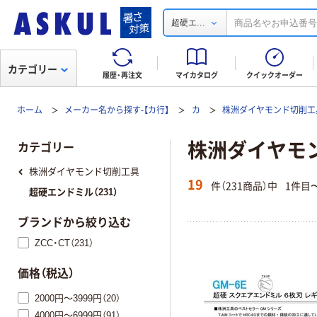
...
超硬エ
カテゴリー
履歴・再注文
マイカタログ
クイックオーダー
ホーム
メーカー名から探す-【カ行】
カ
株洲ダイヤモンド切削工
株洲ダイヤモ
カテゴリー
株洲ダイヤモンド切削工具
19
件（231商品）中
1件目
超硬エンドミル（231）
ブランドから絞り込む
ZCC・CT（231）
価格（税込）
2000円～3999円（20）
4000円～6999円（91）