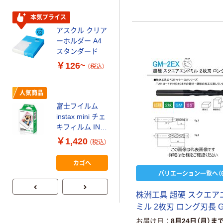
スクル スマート
￥328~
（税込）
コンパクト ビ
本気プライス
ビッド PEFC認
アスクル クリア
証
オリジナル
ーホルダー A4
コピー用紙 マ
スタンダード
ルチペーパー
￥126~
（税込）
スーパーエコノ
ミー+
￥149~
（税込）
人気商品
富士フイルム
本気プライス
instax mini チェ
【ガムテープ】ア
キフィルム INS
スクル 現場のチ
MINI JP1 1パッ
￥1,420
（税込）
カラ 厚さ
ク（10枚入り）
0.22mm 布テー
￥145~
（税込）
カゴへ
プ
バリエーション一覧へ（6
株洲工具 超硬 スクエア
ミル 2枚刃 ロング刃長 G
お届け日
8月24日（月）ま