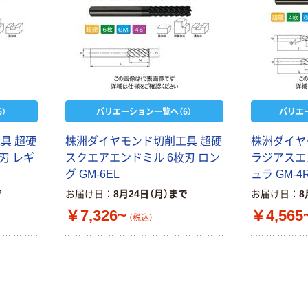
）
バリエーション一覧へ（6）
バリエ
具 超硬
株洲ダイヤモンド切削工具 超硬
株洲ダイヤ
刃 レギ
スクエアエンドミル 6枚刃 ロン
ラジアスエ
グ GM-6EL
ュラ GM-4
で
お届け日
8月24日（月）まで
お届け日
8
￥7,326~
￥4,565
（税込）