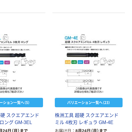
￥470~
（税込）
リサイクル100
本気プライス
芯あり FSC認
証
アスクル トイ
レのおそうじシ
ート 大王製紙
共同企画 トイ
￥330~
（税込）
レクリーナー
トイレシート
オリジナル
本気プライス
アスクル フラッ
トファイル エコ
ノミータイプ
A4タテ(コクヨ
￥115~
（税込）
製造）
ーション一覧へ（5）
バリエーション一覧へ（23）
超硬 スクエアエンド
株洲工具 超硬 スクエアエンド
ロング GM-3EL
ミル 4枚刃 レギュラ GM-4E
月24日（月）まで
お届け日
8月24日（月）まで