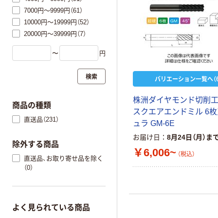
7000円～9999円（61）
10000円～19999円（52）
20000円～39999円（7）
〜
円
検索
バリエーション一覧へ（6
株洲ダイヤモンド切削工
商品の種類
スクエアエンドミル 6枚
直送品（231）
ュラ GM-6E
お届け日
8月24日（月）ま
除外する商品
￥6,006~
（税込）
直送品、お取り寄せ品を除く
（0）
よく見られている商品