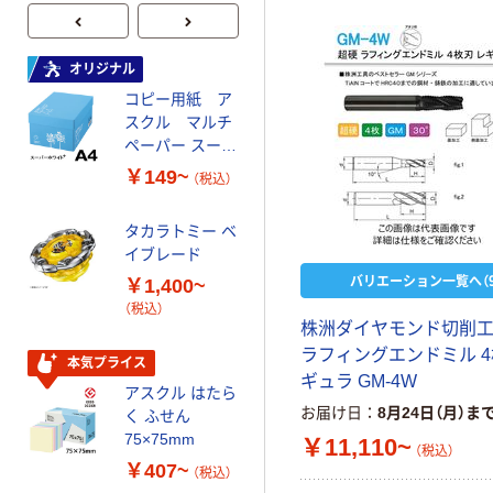
オリジナル
オリジナル
コピー用紙 ア
ゴミ袋 エコノミ
スクル マルチ
ータイプ 乳白半
ペーパー スーパ
透明 高密度タイ
ーホワイト+
プ 詰替用 バイ
￥149~
￥616~
（税込）
（税込）
オマス素材10％
配合
タカラトミー ベ
オリジナル
イブレード
乾電池 単3
バリエーション一覧へ（9
￥1,400~
形 アルカリ乾
（税込）
電池 北欧パッ
株洲ダイヤモンド切削工
ケージ アスク
￥140~
（税込）
ラフィングエンドミル 4
ルオリジナル
本気プライス
ギュラ GM-4W
アスクル はたら
本気プライス
お届け日
8月24日（月）ま
く ふせん
ティッシュペー
75×75mm
￥11,110~
（税込）
パー ボックス
￥407~
（税込）
150組 5箱入 ア