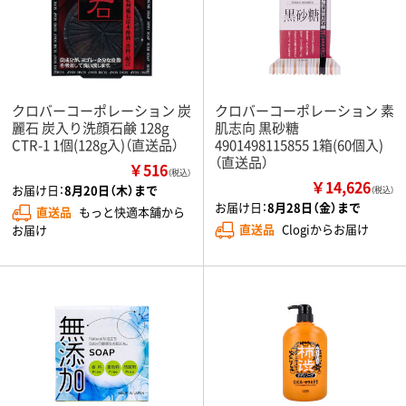
クロバーコーポレーション 炭
クロバーコーポレーション 素
麗石 炭入り洗顔石鹸 128g
肌志向 黒砂糖
CTR-1 1個(128g入)（直送品）
4901498115855 1箱(60個入)
（直送品）
￥516
（税込）
￥14,626
お届け日：
8月20日（木）まで
（税込）
お届け日：
8月28日（金）まで
直送品
もっと快適本舗から
直送品
Clogiからお届け
お届け