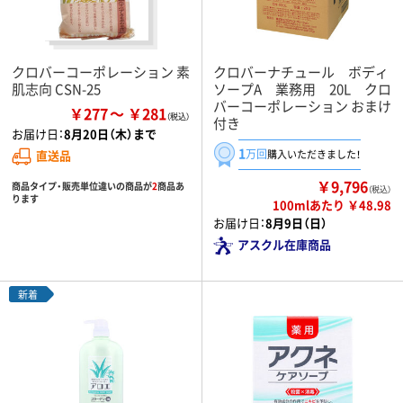
クロバーコーポレーション 素
クロバーナチュール ボディ
肌志向 CSN-25
ソープA 業務用 20L クロ
バーコーポレーション おまけ
￥277
￥281
付き
お届け日：
8月20日（木）まで
1
万回
直送品
購入いただきました！
￥9,796
商品タイプ・販売単位違いの商品が
2
商品あ
（税込）
ります
100mlあたり ￥48.98
お届け日：
8月9日（日）
アスクル在庫商品
新着