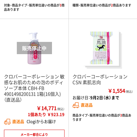
対象・商品タイプ・販売単位違いの商品が
3
商
種類・販売単位違いの商品が
2
商品あります
品あります
クロバーコーポレーション 敏
クロバーコーポレーション
感なお肌のための泡のボディ
CSN 素肌志向
ソープ本体 CBH-FB
￥1,554
（税込）
4901498200131 1箱(16個入)
お届け日：
9月2日（水）まで
（直送品）
直送品
￥14,771
（税込）
1個あたり ￥923.19
商品タイプ・販売単位違いの商品が
3
商品あ
ります
直送品
Clogiからお届け
メーカー都合により