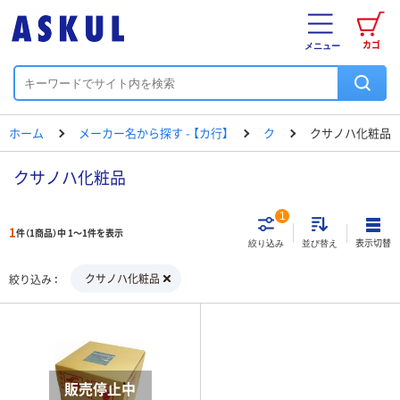
カゴ
メニュー
ホーム
メーカー名から探す - 【カ行】
ク
クサノハ化粧品
クサノハ化粧品
1
1
件（1商品）中 1～1件を表示
表示切替
絞り込み
並び替え
クサノハ化粧品
絞り込み