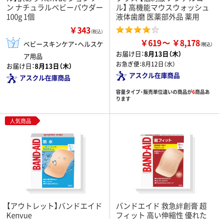
ン ナチュラルベビーパウダー
ル】 高機能マウスウォッシュ
100g 1個
液体歯磨 医薬部外品 薬用
￥343
（税込）
￥619
￥8,178
ベビースキンケア・ヘルスケ
お届け日：
8月13日（木）
ア用品
お急ぎ便：
8月12日（水）
お届け日：
8月13日（木）
アスクル在庫商品
アスクル在庫商品
容量タイプ・販売単位違いの商品が
6
商品あ
ります
人気商品
【アウトレット】バンドエイド
バンドエイド 救急絆創膏 超
Kenvue
フィット 高い伸縮性 優れた