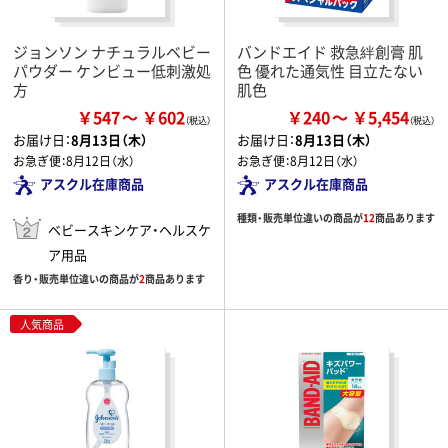
ジョンソン ナチュラルベビー
バンドエイド 救急絆創膏 肌
パウダー ケンビュー低刺激処
色 優れた通気性 目立たない
方
肌色
￥547
￥602
￥240
￥5,454
お届け日：
8月13日（木）
お届け日：
8月13日（木）
お急ぎ便：
8月12日（水）
お急ぎ便：
8月12日（水）
アスクル在庫商品
アスクル在庫商品
種類・販売単位違いの商品が
12
商品あります
ベビースキンケア・ヘルスケ
ア用品
香り・販売単位違いの商品が
2
商品あります
人気商品