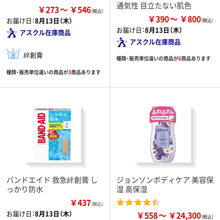
通気性 目立たない肌色
￥273
￥546
￥390
￥800
お届け日：
8月13日（木）
お届け日：
8月13日（木）
アスクル在庫商品
アスクル在庫商品
絆創膏
種類・販売単位違いの商品が
6
商品あります
種類・販売単位違いの商品が
3
商品あります
バンドエイド 救急絆創膏 し
ジョンソンボディケア 美容保
っかり防水
湿 高保湿
￥437
（税込）
お届け日：
8月13日（木）
￥558
￥24,300