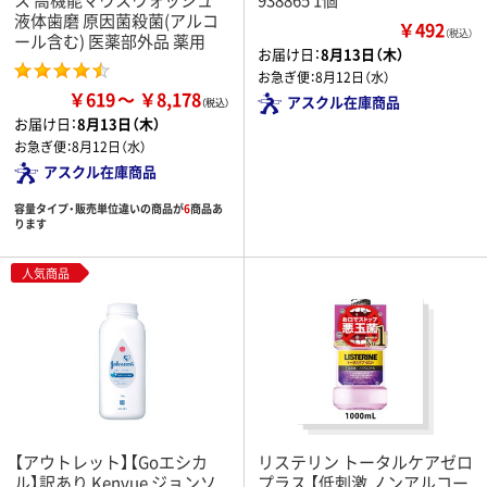
液体歯磨 原因菌殺菌(アルコ
￥492
（税込）
ール含む) 医薬部外品 薬用
お届け日：
8月13日（木）
お急ぎ便：
8月12日（水）
￥619
￥8,178
アスクル在庫商品
お届け日：
8月13日（木）
お急ぎ便：
8月12日（水）
アスクル在庫商品
容量タイプ・販売単位違いの商品が
6
商品あ
ります
人気商品
【アウトレット】【Goエシカ
リステリン トータルケアゼロ
ル】訳あり Kenvue ジョンソ
プラス 【低刺激 ノンアルコー