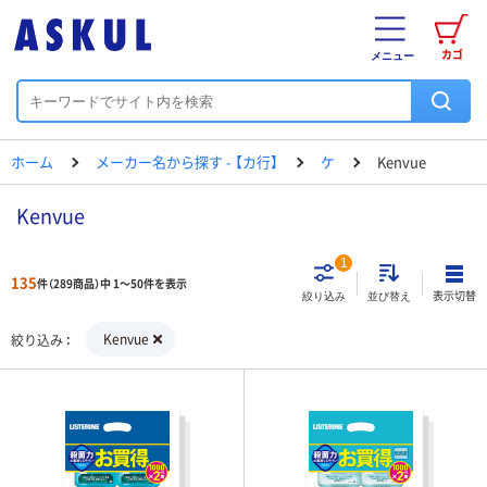
カゴ
メニュー
ホーム
メーカー名から探す - 【カ行】
ケ
Kenvue
Kenvue
1
135
件（289商品）中 1～50件を表示
表示切替
絞り込み
並び替え
Kenvue
絞り込み