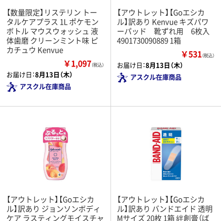
【数量限定】リステリン トー
【アウトレット】【Goエシカ
タルケアプラス 1L ポケモン
ル】訳あり Kenvue キズパワ
ボトル マウスウォッシュ 液
ーパッド 靴ずれ用 6枚入
体歯磨 クリーンミント味 ピ
4901730090889 1箱
カチュウ Kenvue
￥531
（税込）
￥1,097
お届け日：
8月13日（木）
（税込）
お届け日：
8月13日（木）
アスクル在庫商品
アスクル在庫商品
【アウトレット】【Goエシカ
【アウトレット】【Goエシカ
ル】訳あり ジョンソンボディ
ル】訳あり バンドエイド 透明
ケア ラスティングモイスチャ
Mサイズ 20枚 1箱 絆創膏（ば