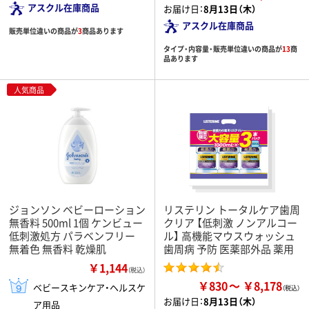
アスクル在庫商品
お届け日：
8月13日（木）
アスクル在庫商品
販売単位違いの商品が
3
商品あります
タイプ・内容量・販売単位違いの商品が
13
商
品あります
人気商品
ジョンソン ベビーローション
リステリン トータルケア歯周
無香料 500ml 1個 ケンビュー
クリア 【低刺激 ノンアルコー
低刺激処方 パラベンフリー
ル】 高機能マウスウォッシュ
無着色 無香料 乾燥肌
歯周病 予防 医薬部外品 薬用
￥1,144
（税込）
￥830
￥8,178
ベビースキンケア・ヘルスケ
お届け日：
8月13日（木）
ア用品