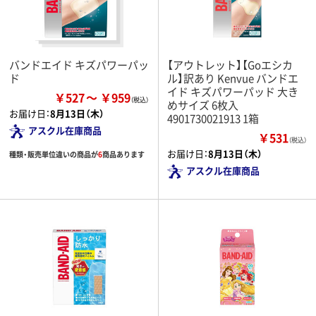
バンドエイド キズパワーパッ
【アウトレット】【Goエシカ
ド
ル】訳あり Kenvue バンドエ
イド キズパワーパッド 大き
￥527
￥959
めサイズ 6枚入
お届け日：
8月13日（木）
4901730021913 1箱
アスクル在庫商品
￥531
（税込）
お届け日：
8月13日（木）
種類・販売単位違いの商品が
6
商品あります
アスクル在庫商品