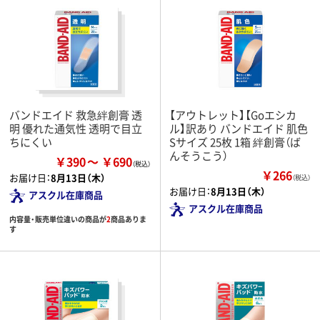
バンドエイド 救急絆創膏 透
【アウトレット】【Goエシカ
明 優れた通気性 透明で目立
ル】訳あり バンドエイド 肌色
ちにくい
Sサイズ 25枚 1箱 絆創膏（ば
んそうこう）
￥390
￥690
￥266
お届け日：
8月13日（木）
（税込）
お届け日：
8月13日（木）
アスクル在庫商品
アスクル在庫商品
内容量・販売単位違いの商品が
2
商品ありま
す