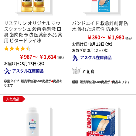
リステリン オリジナル マウ
バンドエイド 救急絆創膏 防
スウォッシュ 殺菌 強刺激 口
水 優れた通気性 防水性
臭 歯肉炎 予防 医薬部外品 薬
￥390
￥1,980
用 ビタードライ味
お届け日：
8月13日（木）
お急ぎ便：
8月12日（水）
￥987
￥1,614
アスクル在庫商品
お届け日：
8月13日（木）
アスクル在庫商品
絆創膏
容量タイプ・販売単位違いの商品が
4
商品あ
種類・販売単位違いの商品が
7
商品あります
ります
人気商品