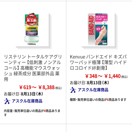
リステリン トータルケアグリ
Kenvue バンドエイド キズパ
ーンティー 【低刺激 ノンアル
ワーパッド極薄 【薄型 ハイド
コール】 高機能マウスウォッ
ロコロイド絆創膏】
シュ 緑茶成分 医薬部外品 薬
￥348
￥1,440
用
お届け日：
8月13日（木）
￥619
￥8,388
アスクル在庫商品
お届け日：
8月13日（木）
種類・販売単位違いの商品が
6
商品あります
アスクル在庫商品
内容量・販売単位違いの商品が
4
商品ありま
す