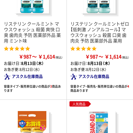
リステリン クールミント マ
リステリン クールミントゼロ
ウスウォッシュ 殺菌 爽快 口
【低刺激 ノンアルコール】 マ
臭 歯肉炎 予防 医薬部外品 薬
ウスウォッシュ 殺菌 口臭 歯
用 ミント味
肉炎 予防 医薬部外品 薬用
￥987
￥1,614
￥987
￥1,614
お届け日：
8月13日（木）
お届け日：
8月13日（木）
お急ぎ便：
8月12日（水）
お急ぎ便：
8月12日（水）
アスクル在庫商品
アスクル在庫商品
容量タイプ・販売単位違いの商品が
3
商品あ
容量タイプ・販売名・販売単位違いの商品が
4
ります
商品あります
人気商品