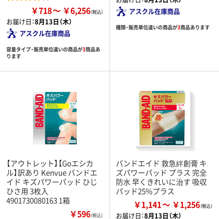
￥718
￥6,256
アスクル在庫商品
お届け日：
8月13日（木）
種類・販売単位違いの商品が
3
商品あります
アスクル在庫商品
容量タイプ・販売単位違いの商品が
3
商品あ
ります
【アウトレット】【Goエシカ
バンドエイド 救急絆創膏 キ
ル】訳あり Kenvue バンドエ
ズパワーパッド プラス 完全
イド キズパワーパッド ひじ
防水 早くきれいに治す 吸収
ひさ用 3枚入
パッド25%プラス
4901730080163 1箱
￥1,141
￥1,256
￥596
お届け日：
8月13日（木）
（税込）