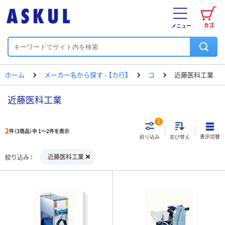
カゴ
メニュー
ホーム
メーカー名から探す - 【カ行】
コ
近藤医科工業
近藤医科工業
1
2
件（3商品）中 1～2件を表示
表示切替
絞り込み
並び替え
近藤医科工業
絞り込み