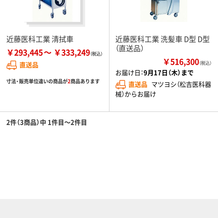
近藤医科工業 清拭車
近藤医科工業 洗髪車 D型 D型
（直送品）
￥293,445
￥333,249
￥516,300
直送品
（税込）
お届け日：
9月17日（木）まで
寸法・販売単位違いの商品が
2
商品あります
直送品
マツヨシ（松吉医科器
械）からお届け
2件（3商品）中 1件目～2件目