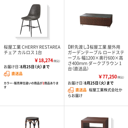
桜屋工業 CHERRY RESTAREA
【軒先渡し】桜屋工業 屋外用
チェア カルロス 1台
ガーデンテーブル ロードステ
ーブル 幅1200×奥行600×高
￥18,274
（税込）
さ400ｍｍ ダークブラウン 1
お届け日：
8月25日（火）まで
台（直送品）
直送品
￥77,250
（税込）
お届け日：
8月25日（火）まで
カラー・販売単位違いの商品が
2
商品ありま
す
直送品
桜屋工業株式会社か
らお届け