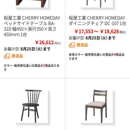
桜屋工業 CHERRY HOMEDAY
桜屋工業 CHERRY HOMEDAY
ベッドサイドテーブル BA-
ダイニングチェア DC-107 1台
31D 幅450×奥行350×高さ
￥17,553
￥18,628
450ｍｍ 1台
お届け日：
8月25日（火）まで
￥26,612
（税込）
直送品
お届け日：
8月25日（火）まで
本体カラー・販売単位違いの商品が
4
商品あ
直送品
ります
カラー・販売単位違いの商品が
2
商品ありま
す