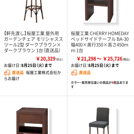
【軒先渡し】桜屋工業 屋外用
桜屋工業 CHERRY HOMEDAY
ガーデンチェア モリシャスス
ベッドサイドテーブル BA-30
ツール2型 ダークブラウン×
幅400×奥行350×高さ450ｍ
ダークブラウン 1台（直送品）
ｍ 1台
￥20,329
￥21,298
￥25,726
（税込）
お届け日：
8月25日（火）まで
お届け日：
8月25日（火）まで
直送品
桜屋工業株式会社か
直送品
らお届け
カラー・販売単位違いの商品が
4
商品ありま
す