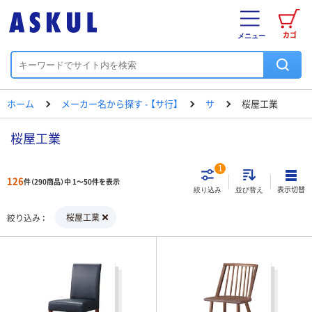
カゴ
メニュー
ホーム
メーカー名から探す - 【サ行】
サ
桜屋工業
桜屋工業
1
126
件（290商品）中 1～50件を表示
表示切替
絞り込み
並び替え
桜屋工業
絞り込み