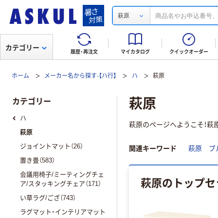
萩原
カテゴリー
履歴・再注文
マイカタログ
クイックオーダー
ホーム
メーカー名から探す-【ハ行】
ハ
萩原
萩原
カテゴリー
ハ
萩原のページへようこそ！萩原
萩原
ジョイントマット（26）
関連キーワード
萩原 ブ
置き畳（583）
会議用椅子/ミーティングチェ
萩原のトップセ
ア/スタッキングチェア（171）
い草ラグ/ござ（743）
ラグマット・インテリアマット