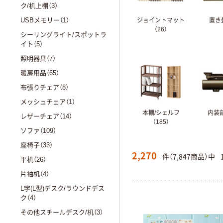
ク/机上棚（3）
USBメモリー（1）
ジョイントマット
置き畳
（26）
シーリングライト/スポットラ
イト（5）
照明器具（7）
暖房用品（65）
布張りチェア（8）
メッシュチェア（1）
本棚/シェルフ
内装部
レザーチェア（14）
（185）
ソファ（109）
座椅子（33）
2,270
件（7,847商品）中
平机（26）
片袖机（4）
L字(L型)デスク/ラウンドデス
ク（4）
その他スチールデスク/机（3）