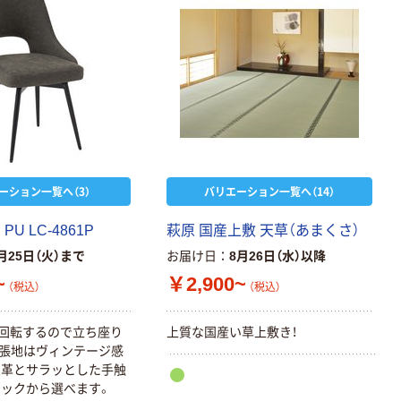
ーション一覧へ（3）
バリエーション一覧へ（14）
PU LC-4861P
萩原 国産上敷 天草（あまくさ）
月25日（火）まで
お届け日
8月26日（水）以降
~
￥2,900~
（税込）
（税込）
度回転するので立ち座り
上質な国産い草上敷き！
張地はヴィンテージ感
皮革とサラッとした手触
ックから選べます。