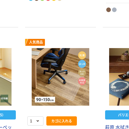
人気商品
5）
バリエ
カゴに入れる
カーペッ
萩原 水拭