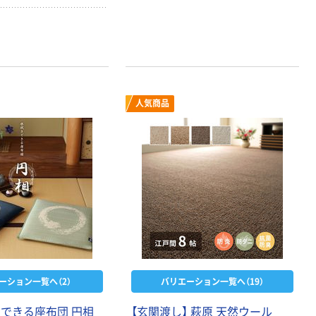
人気商品
ーション一覧へ（2）
バリエーション一覧へ（19）
きできる座布団 円相
【玄関渡し】 萩原 天然ウール