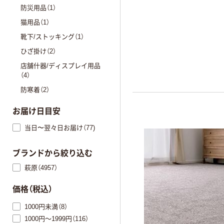
防災用品（1）
猫用品（1）
靴下/ストッキング（1）
ひざ掛け（2）
店舗什器/ディスプレイ用品
（4）
防寒着（2）
お届け日目安
当日〜翌々日お届け（77)
ブランドから絞り込む
萩原（4957）
価格（税込）
1000円未満（8）
1000円～1999円（116）