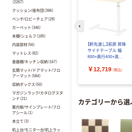
（2267）
クッション/座布団（396）
ベンチ/ロビーチェア（28）
カーペット（346）
前のスライドへ
本棚/シェルフ（185）
【軒先渡し】萩原 昇降
内装部材（56）
サイドテーブル 幅
マットレス（82）
800×奥行400×高さ
食器棚/キッチン収納（167）
940mm ホワイトウ
￥12,719
ォッシュ KT-
（税込）
玄関マット/ドアマット/フロ
3179WS 1台（直送
アーマット（584）
品）
収納ボックス（50）
マガジンラック/カタログスタ
ンド（21）
カテゴリーから選
案内板/サインプレート/フロ
アシール（1）
本立て（3）
机上台/モニター台/机上ラッ