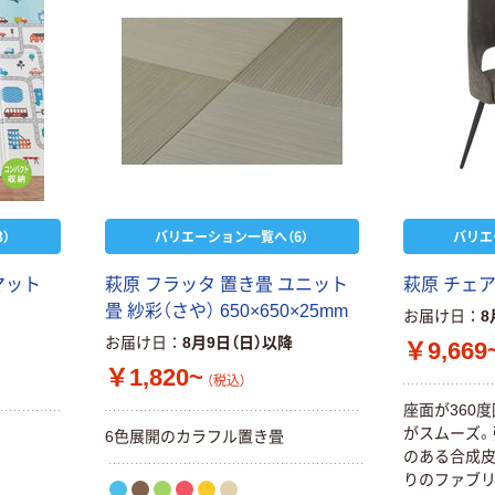
）
バリエーション一覧へ（6）
バリエ
マット
萩原 フラッタ 置き畳 ユニット
萩原 チェア 
畳 紗彩（さや） 650×650×25mm
お届け日
8
お届け日
8月9日（日）以降
￥9,669
￥1,820~
（税込）
座面が360
がスムーズ。
6色展開のカラフル置き畳
のある合成
りのファブリ