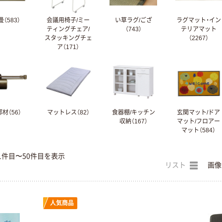
（583）
会議用椅子/ミー
い草ラグ/ござ
ラグマット・イン
ティングチェア/
（743）
テリアマット
スタッキングチェ
（2267）
ア（171）
材（56）
マットレス（82）
食器棚/キッチン
玄関マット/ドア
収納（167）
マット/フロアー
マット（584）
1件目〜50件目を表示
リスト
画像
人気商品