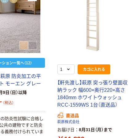
ーション一覧へ（12）
カゴに入れる
 萩原 防炎加工の平
【軒先渡し】萩原 突っ張り壁面収
ト モーエン グレー
納ラック 幅600×奥行220×高さ
月9日（日）以降
1840mm ホワイトウォッシュ
~
（税込）
RCC-1559WS 1台（直送品）
直送品
会の防炎性試験に合格し
萩原株式会社
公共の建物ですと防炎
お届け日
8月31日（月）まで
する義務付けられていま