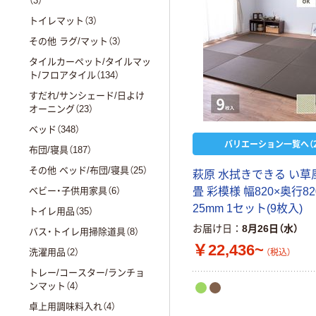
（3）
トイレマット（3）
その他 ラグ/マット（3）
タイルカーペット/タイルマッ
ト/フロアタイル（134）
すだれ/サンシェード/日よけ
オーニング（23）
ベッド（348）
バリエーション一覧へ（2
布団/寝具（187）
その他 ベッド/布団/寝具（25）
萩原 水拭きできる い草
畳 彩模様 幅820×奥行8
ベビー・子供用家具（6）
25mm 1セット(9枚入)
トイレ用品（35）
お届け日
8月26日（水）
バス・トイレ用掃除道具（8）
￥22,436~
洗濯用品（2）
（税込）
トレー/コースター/ランチョ
ンマット（4）
卓上用調味料入れ（4）