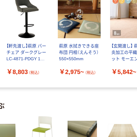
【軒先渡し】萩原 バー
萩原 水拭きできる座
【玄関渡し】 
チェア ダークグレー
布団 円相（えんそう）
炎加工の平
LC-4871-PDGY 1台
550×550mm
ット モーエ
（直送品）
ー
￥8,803
￥2,975~
￥5,842~
（税込）
（税込）
ぶ