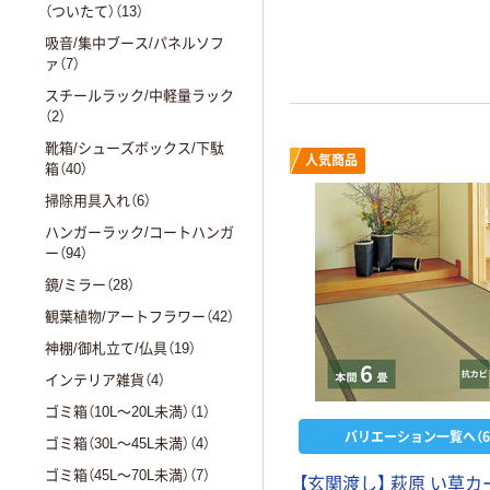
（ついたて）（13）
吸音/集中ブース/パネルソフ
ァ（7）
スチールラック/中軽量ラック
（2）
靴箱/シューズボックス/下駄
人気商品
箱（40）
掃除用具入れ（6）
ハンガーラック/コートハンガ
ー（94）
鏡/ミラー（28）
観葉植物/アートフラワー（42）
神棚/御札立て/仏具（19）
インテリア雑貨（4）
ゴミ箱（10L～20L未満）（1）
バリエーション一覧へ（6
ゴミ箱（30L～45L未満）（4）
ゴミ箱（45L～70L未満）（7）
【玄関渡し】 萩原 い草