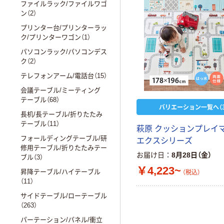
ファイルラック/ファイルワゴ
ン（2）
プリンター台/プリンターラッ
ク/プリンターワゴン（1）
パソコンラック/パソコンデス
ク（2）
テレフォンアーム/電話台（15）
会議テーブル/ミーティング
テーブル（68）
バリエーション一覧へ（3
長机/長テーブル/折りたたみ
テーブル（11）
萩原 クッションプレイ
フォールディングテーブル/研
エクスシリーズ
修用テーブル/折りたたみテー
お届け日
8月28日（金）
ブル（3）
￥4,223~
昇降テーブル/ハイテーブル
（税込）
（11）
サイドテーブル/ローテーブル
（263）
パーテーション/パネル/衝立