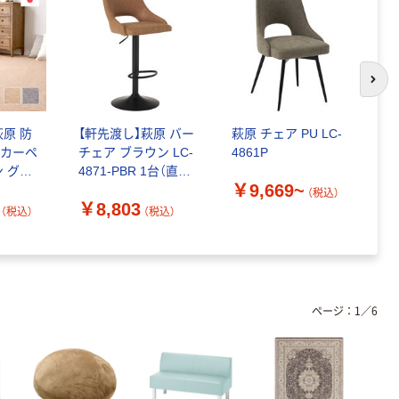
次の
萩原 防
【軒先渡し】萩原 バー
萩原 チェア PU LC-
【
織カーペ
チェア ブラウン LC-
4861P
ィ
ン グレ
4871-PBR 1台（直送
44
￥9,669~
品）
（税込）
￥8,803
￥
（税込）
（税込）
（
ページ：
1
／
6