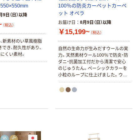
550×550mm
100％の防炎カーペットカーペ
ット オペラ
月9日（日）以降
お届け日
8月9日（日）以降
~
（税込）
￥15,199~
（税込）
、新素材のい草風樹脂
きでき、耐久性があり、
自然の生命力が生みだすウールの実
にくい素材。
力。天然素材ウール100％で防炎・防
ダニ・抗菌加工付だから清潔で安心
のじゅうたん。ベーシックカラーを
小粒のループに仕上げました。ウー
ルカーペットは長期間にわたりホル
ムアルデヒドを吸着し、お部屋の空
気を浄化してくれます。大切に長く
使いたい方にもおすすめです。少し
毛羽立ち感が少しあり、密度少な目
でふんわりとやさしいタッチ、2色の
糸で仕上げたループタイプのカーペ
ットです。