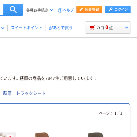
ヘルプ
各種お手続き
0
スイートポイント
あとで買う
カゴ
点
ています。萩原の商品を7847件ご用意しています 。
萩原 トラックシート
ページ：
1
／
3