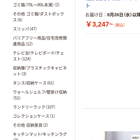
ゴミ箱（70L～80L未満）（2）
ト
その他 ゴミ箱/ダストボック
お届け日
8月26日（水）以
ス（6）
￥3,247~
（税込）
スリッパ（47）
バリアフリー用品/住宅改修関
連用品（12）
テレビ台/テレビボード/チェ
スト（124）
収納庫/プラスチックキャビネ
ット（3）
タンス/収納ケース（61）
ウォールシェルフ/壁掛け収納
（51）
ランドリーラック（107）
コレクションケース（1）
その他 収納家具（2）
キッチンマット/キッチンラグ