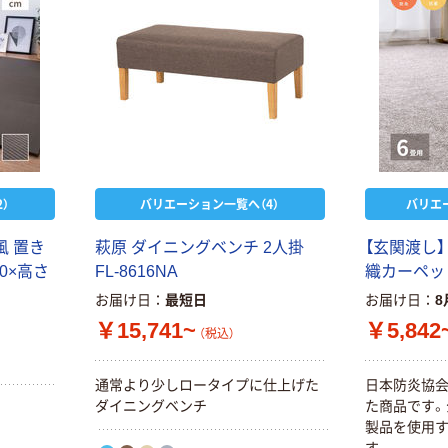
）
バリエーション一覧へ（4）
バリエ
風 置き
萩原 ダイニングベンチ 2人掛
【玄関渡し】
20×高さ
FL-8616NA
織カーペッ
お届け日
最短日
お届け日
8
￥15,741~
￥5,842
（税込）
通常より少しロータイプに仕上げた
日本防炎協
ダイニングベンチ
た商品です。
製品を使用
す。