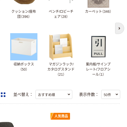
クッション/座布
ベンチ/ロビーチ
カーペット（346）
団（396）
ェア（28）
次の
収納ボックス
マガジンラック/
案内板/サインプ
（50）
カタログスタンド
レート/フロアシ
（21）
ール（1）
並べ替え：
表示件数：
人気商品