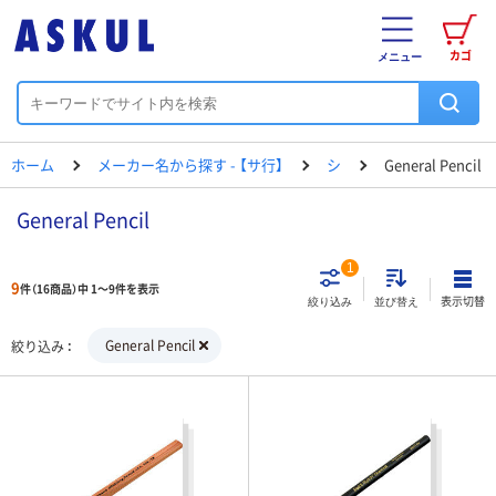
カゴ
メニュー
ホーム
メーカー名から探す - 【サ行】
シ
General Pencil
General Pencil
1
9
件（16商品）中 1～9件を表示
表示切替
絞り込み
並び替え
General Pencil
絞り込み