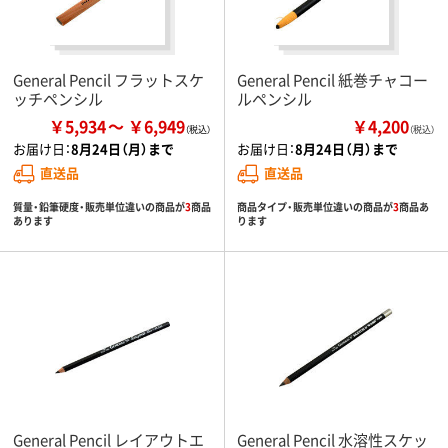
General Pencil フラットスケ
General Pencil 紙巻チャコー
ッチペンシル
ルペンシル
￥5,934
￥6,949
￥4,200
（税込）
お届け日：
8月24日（月）まで
お届け日：
8月24日（月）まで
直送品
直送品
質量・鉛筆硬度・販売単位違いの商品が
3
商品
商品タイプ・販売単位違いの商品が
3
商品あ
あります
ります
General Pencil レイアウトエ
General Pencil 水溶性スケッ