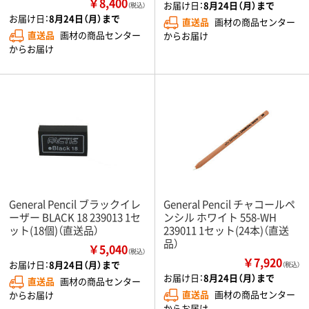
￥8,400
お届け日：
8月24日（月）まで
（税込）
お届け日：
8月24日（月）まで
直送品
画材の商品センター
直送品
画材の商品センター
からお届け
からお届け
General Pencil ブラックイレ
General Pencil チャコールペ
ーザー BLACK 18 239013 1セ
ンシル ホワイト 558-WH
ット(18個)（直送品）
239011 1セット(24本)（直送
品）
￥5,040
（税込）
￥7,920
お届け日：
8月24日（月）まで
（税込）
お届け日：
8月24日（月）まで
直送品
画材の商品センター
直送品
画材の商品センター
からお届け
からお届け