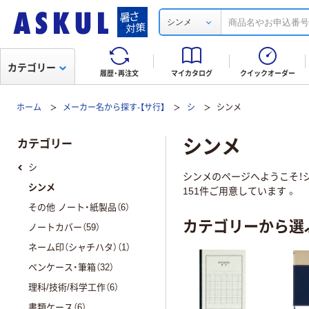
シンメ
カテゴリー
履歴・再注文
マイカタログ
クイックオーダー
ホーム
メーカー名から探す-【サ行】
シ
シンメ
シンメ
カテゴリー
シ
シンメのページへようこそ！シ
シンメ
151件ご用意しています 。
その他 ノート・紙製品（6）
カテゴリーから選
ノートカバー（59）
ネーム印（シャチハタ）（1）
ペンケース・筆箱（32）
理科/技術/科学工作（6）
書類ケース（6）