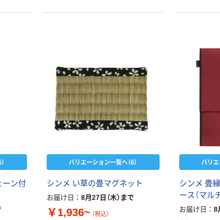
）
バリエーション一覧へ（6）
バリエ
ェーン付
シンメ い草の畳マグネット
シンメ 畳
ース（マル
お届け日
8月27日（木）まで
で
お届け日
8
￥1,936~
（税込）