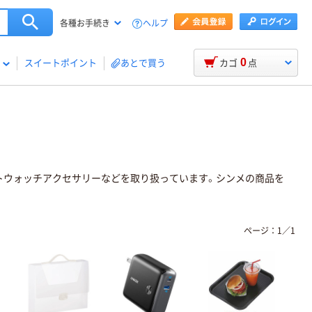
ヘルプ
各種お手続き
0
スイートポイント
あとで買う
カゴ
点
マートウォッチアクセサリーなどを取り扱っています。シンメの商品を
ページ：
1
／
1