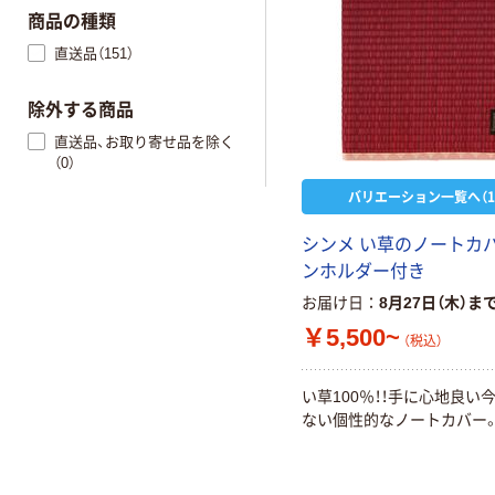
商品の種類
直送品（151）
除外する商品
直送品、お取り寄せ品を除く
（0）
バリエーション一覧へ（1
シンメ い草のノートカバ
ンホルダー付き
お届け日
8月27日（木）ま
￥5,500~
（税込）
い草100％！！手に心地良い
ない個性的なノートカバー