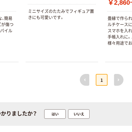
￥2,860
ミニサイズのたたみでフィギュア置
きにも可愛いです。
な、簡易
畳縁で作られ
ズが傷つ
ルチケースに
のパイル
スマホを入れ
手帳入れに。
様々用途でお
クセサリー、
御朱印帳は付
耐荷重：300
前へ
次へ
1
つかりましたか？
はい
いいえ