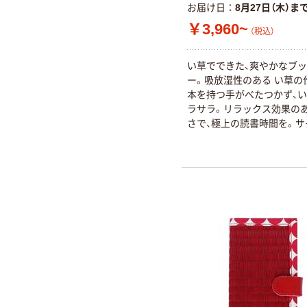
お届け日
8月27日（木）ま
￥3,960~
（税込）
い草でできた、爽やかなブ
ー。吸放湿性のある い草の
本を持つ手がべたつかず、
ラサラ。リラックス効果のあ
さで、極上の読書時間を。サ
般的な新書サイズ（17.3x10.
場合 厚さ約2cmまで対応。