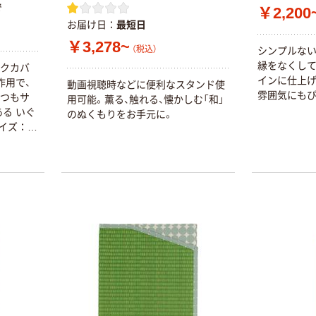
で
￥2,200
お届け日
最短日
￥3,278~
（税込）
シンプルない
縁をなくして
ックカバ
インに仕上げ
作用で、
動画視聴時などに便利なスタンド使
雰囲気にもぴ
いつもサ
用可能。薫る、触れる、懐かしむ「和」
る いぐ
のぬくもりをお手元に。
イズ：一
5cm）の