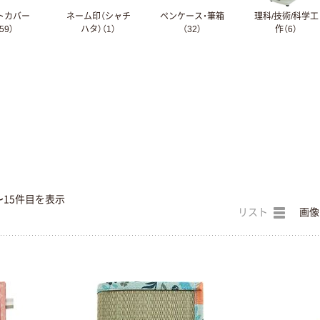
トカバー
ネーム印（シャチ
ペンケース・筆箱
理科/技術/科学工
59）
ハタ）（1）
（32）
作（6）
〜15件目を表示
リスト
画像