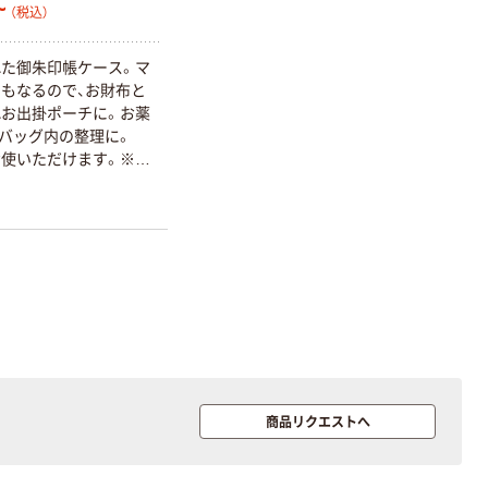
~
（税込）
た御朱印帳ケース。マ
もなるので、お財布と
お出掛ポーチに。お薬
バッグ内の整理に。
使いただけます。※ア
ショルダーストラップ、
属しておりません。※
g（背面Dカン使用時）
商品リクエストへ