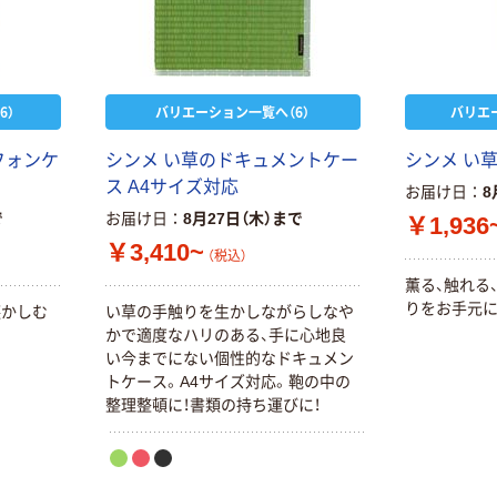
6）
バリエーション一覧へ（6）
バリエ
フォンケ
シンメ い草のドキュメントケー
シンメ い
ス A4サイズ対応
お届け日
8
で
お届け日
8月27日（木）まで
￥1,936
￥3,410~
（税込）
薫る、触れる
りをお手元に
懐かしむ
い草の手触りを生かしながらしなや
。
かで適度なハリのある、手に心地良
い今までにない個性的なドキュメン
トケース。A4サイズ対応。鞄の中の
整理整頓に！書類の持ち運びに！