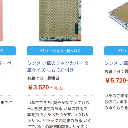
2）
バリエーション一覧へ（31）
バリエ
ー ペ
シンメ い草のブックカバー 文
シンメ い
庫サイズ しおり紐付き
お届け日
で
お届け日
最短日
￥5,720
￥3,520~
（税込）
い草のご朱印
お供に。薫る
今までに
い草でできた、爽やかなブックカバ
のぬくもりを
。
ー。吸放湿性のある い草の作用で、
本を持つ手がべたつかず、いつもサ
ラサラ。リラックス効果のある いぐ
さで、極上の読書時間を。サイズ：一