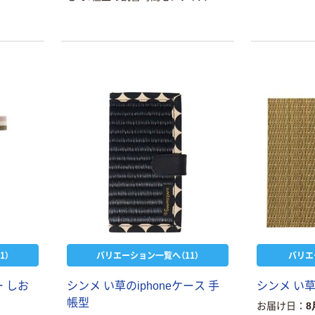
般的な文庫サイズ（14.8x10.5cm）の
場合 厚さ約2.5cmまで対応。
1）
バリエーション一覧へ（11）
バリエ
 しお
シンメ い草のiphoneケース 手
シンメ い
帳型
お届け日
8