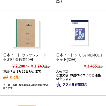
届け
日本ノート カレッジノート
日本ノート メモ B7 MEMO1 1
セミB5 普通罫10冊
セット(30冊)
￥2,200
￥3,740
￥3,455
（税込）
お届け日：
8月25日（火）まで
入荷予定：
ご注文後、お届けについてご連絡
直送品
いたします
アスクル在庫商品
メーカー品番・販売単位違いの商品が
2
商品
あります