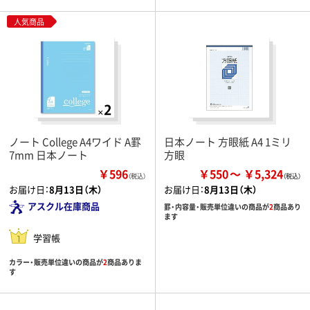
人気商品
ノート College A4ワイド A罫
日本ノート 方眼紙 A4 1ミリ
7mm 日本ノート
方眼
￥596
￥550
￥5,324
（税込）
お届け日：
8月13日（木）
お届け日：
8月13日（木）
アスクル在庫商品
罫・内容量・販売単位違いの商品が
2
商品あり
ます
学習帳
カラー・販売単位違いの商品が
2
商品ありま
す