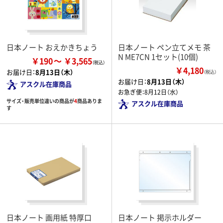
日本ノート おえかきちょう
日本ノート ペン立てメモ 茶
N ME7CN 1セット(10個)
￥190
￥3,565
￥4,180
お届け日：
8月13日（木）
（税込）
お届け日：
8月13日（木）
アスクル在庫商品
お急ぎ便：
8月12日（水）
サイズ・販売単位違いの商品が
4
商品ありま
アスクル在庫商品
す
日本ノート 画用紙 特厚口
日本ノート 掲示ホルダー