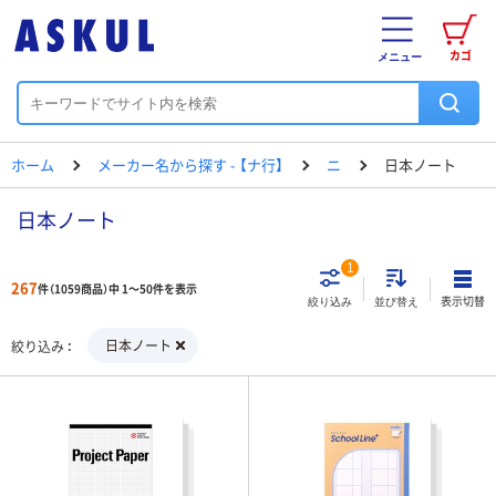
カゴ
メニュー
ホーム
メーカー名から探す - 【ナ行】
ニ
日本ノート
日本ノート
1
267
件（1059商品）中 1～50件を表示
表示切替
絞り込み
並び替え
日本ノート
絞り込み