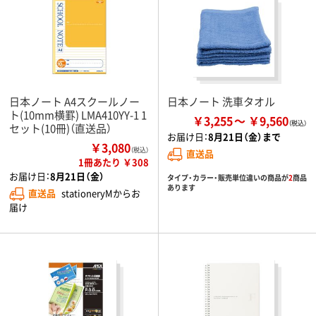
日本ノート A4スクールノー
日本ノート 洗車タオル
ト(10mm横罫) LMA410YY-1 1
￥3,255
￥9,560
セット(10冊)（直送品）
お届け日：
8月21日（金）まで
￥3,080
（税込）
直送品
1冊あたり ￥308
お届け日：
8月21日（金）
タイプ・カラー・販売単位違いの商品が
2
商品
あります
直送品
stationeryMからお
届け