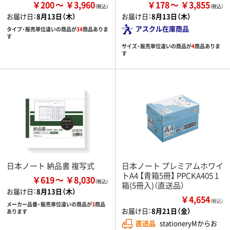
￥200
￥3,960
￥178
￥3,855
お届け日：
8月13日（木）
お届け日：
8月13日（木）
アスクル在庫商品
タイプ・販売単位違いの商品が
34
商品ありま
す
サイズ・販売単位違いの商品が
4
商品ありま
す
日本ノート 納品書 複写式
日本ノート プレミアムホワイ
トA4 【青箱5冊】 PPCKA405 1
￥619
￥8,030
箱(5冊入)（直送品）
お届け日：
8月13日（木）
￥4,654
（税込）
メーカー品番・販売単位違いの商品が
3
商品
お届け日：
8月21日（金）
あります
直送品
stationeryMからお