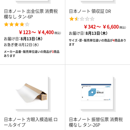
日本ノート 出金伝票 消費税
日本ノート 領収証 DR
欄なし タン-6P
￥342
￥6,600
￥123
￥4,400
お届け日：
8月13日（木）
お届け日：
8月13日（木）
サイズ・罫・販売単位違いの商品が
4
商品あり
お急ぎ便：
8月12日（水）
ます
メーカー品番・販売単位違いの商品が
3
商品
あります
日本ノート 方眼入模造紙 ロ
日本ノート 振替伝票 消費税
ールタイプ
欄なし タン-26P