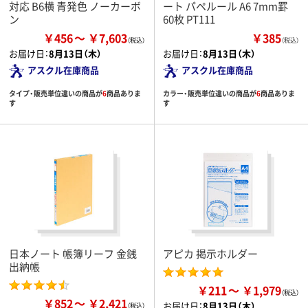
対応 B6横 青発色 ノーカーボ
ート パペルール A6 7mm罫
ン
60枚 PT111
￥456
￥7,603
￥385
（税込）
お届け日：
8月13日（木）
お届け日：
8月13日（木）
アスクル在庫商品
アスクル在庫商品
タイプ・販売単位違いの商品が
6
商品ありま
カラー・販売単位違いの商品が
6
商品ありま
す
す
日本ノート 帳簿リーフ 金銭
アピカ 掲示ホルダー
出納帳
￥211
￥1,979
￥852
￥2,421
お届け日：
8月13日（木）