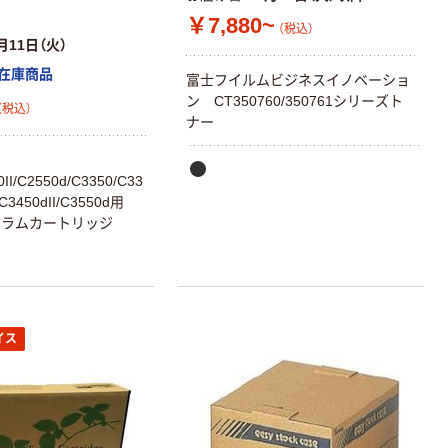
￥7,880~
（税込）
月11日（火）
在庫商品
富士フイルムビジネスイノベーショ
ン CT350760/350761シリーズト
（税込）
ナー
II/C2550d/C3350/C33
/C3450dII/C3550d用
ドラムカートリッジ
イス