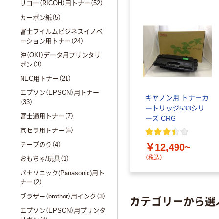
リコー（RICOH）用トナー（52）
カーボン紙（5）
富士フイルムビジネスイノベ
ーション用トナー（24）
沖（OKI）データ用プリンタリ
ボン（3）
NEC用トナー（21）
エプソン（EPSON）用トナー
キヤノン用 トナーカ
（33）
ートリッジ533シリ
富士通用トナー（7）
ーズ CRG
京セラ用トナー（5）
テープのり（4）
￥12,490~
（税込）
おもちゃ/玩具（1）
パナソニック(Panasonic)用ト
ナー（2）
ブラザー（brother）用インク（3）
カテゴリーから選
エプソン（EPSON）用プリンタ