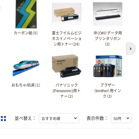
カーボン紙（5）
富士フイルムビジ
沖（OKI）データ用
ネスイノベーショ
プリンタリボン
（
ン用トナー（24）
（3）
次の
おもちゃ/玩具（1）
パナソニック
ブラザー
N
(Panasonic)用ト
（brother）用イン
ナー（2）
ク（3）
並べ替え：
表示件数：