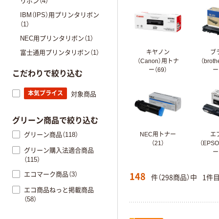
リボン（4）
IBM（IPS）用プリンタリボン
（1）
NEC用プリンタリボン（1）
富士通用プリンタリボン（1）
キヤノン
ブ
（Canon）用トナ
（brot
ー（69）
ー
こだわりで絞り込む
本気プライス
対象商品
グリーン商品で絞り込む
グリーン商品（118）
NEC用トナー
エ
（21）
（EPS
グリーン購入法適合商品
ー
（115）
148
エコマーク商品（3）
件（298商品）中
1件
エコ商品ねっと掲載商品
（58）