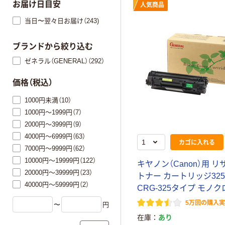
お届け日目安
人気商品
当日〜翌々日お届け（243)
ブランドから絞り込む
ゼネラル（GENERAL）（292）
価格（税込）
1000円未満（10）
1000円～1999円（7）
2000円～3999円（9）
4000円～6999円（63）
カゴに入れる
7000円～9999円（62）
10000円～19999円（122）
キヤノン（Canon）用 
20000円～39999円（23）
トナー カートリッジ32
40000円～59999円（2）
CRG-325タイプ モノク
5万回の購入
〜
円
在庫
あり