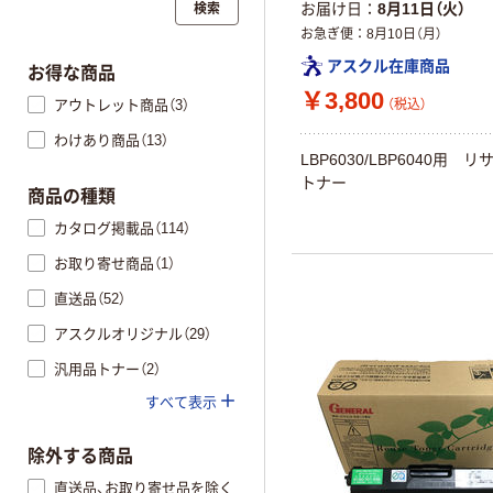
検索
お届け日
8月11日（火）
お急ぎ便
8月10日（月）
アスクル在庫商品
お得な商品
￥3,800
アウトレット商品（3）
（税込）
わけあり商品（13）
LBP6030/LBP6040用 
トナー
商品の種類
カタログ掲載品（114）
お取り寄せ商品（1）
直送品（52）
アスクルオリジナル（29）
汎用品トナー（2）
すべて表示
除外する商品
直送品、お取り寄せ品を除く