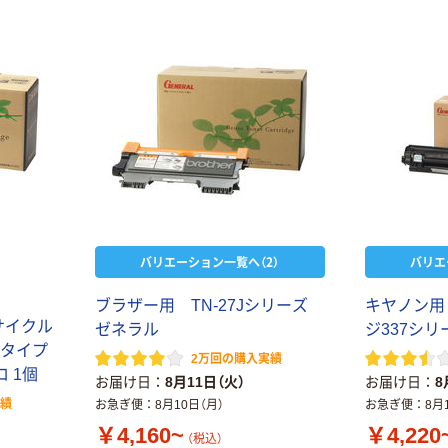
バリエーション一覧へ（2）
バリエ
ブラザー用 TN-27Jシリーズ
キヤノン用
リサイクル
ゼネラル
ジ337シ
5タイプ
2万回の購入実績
ロ 1個
お届け日
8月11日（火）
お届け日
8
実績
お急ぎ便
8月10日（月）
お急ぎ便
8月
￥4,160~
￥4,220
（税込）