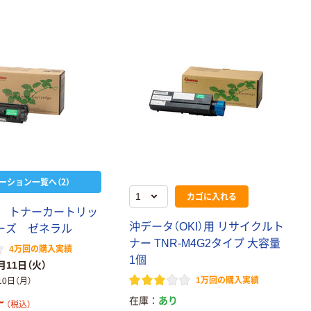
ーション一覧へ（2）
カゴに入れる
 トナーカートリッ
沖データ（OKI）用 リサイクルト
リーズ ゼネラル
ナー TNR-M4G2タイプ 大容量
4万回の購入実績
1個
月11日（火）
1万回の購入実績
10日（月）
~
在庫
あり
（税込）