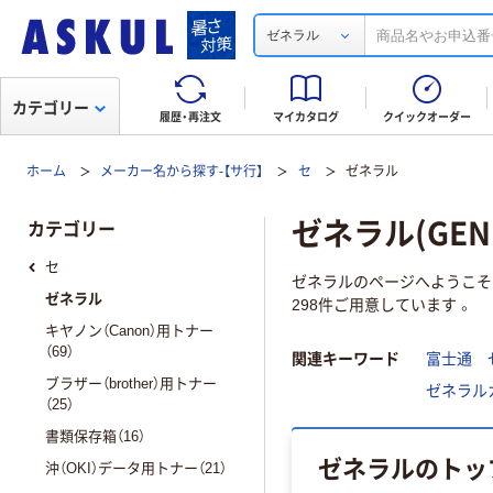
ゼネラル
カテゴリー
履歴・再注文
マイカタログ
クイックオーダー
ホーム
メーカー名から探す-【サ行】
セ
ゼネラル
ゼネラル(GENE
カテゴリー
セ
ゼネラルのページへようこそ
ゼネラル
298件ご用意しています 。
キヤノン（Canon）用トナー
（69）
関連キーワード
富士通 
ブラザー（brother）用トナー
ゼネラル
（25）
書類保存箱（16）
ゼネラルのトッ
沖（OKI）データ用トナー（21）