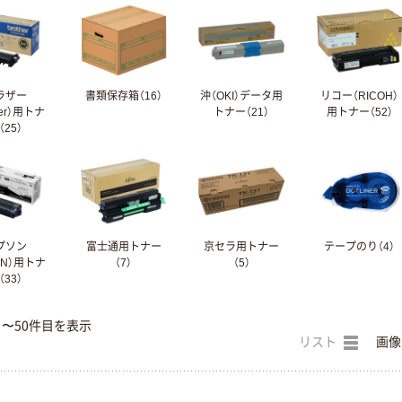
ラザー
書類保存箱（16）
沖（OKI）データ用
リコー（RICOH）
her）用トナ
トナー（21）
用トナー（52）
（25）
プソン
富士通用トナー
京セラ用トナー
テープのり（4）
ON）用トナ
（7）
（5）
（33）
目〜50件目を表示
リスト
画像