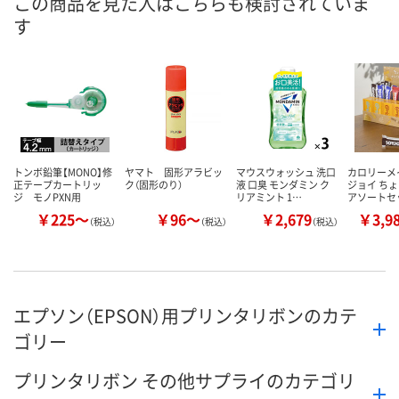
この商品を見た人はこちらも検討されていま
す
トンボ鉛筆【MONO】修
ヤマト 固形アラビッ
マウスウォッシュ 洗口
カロリーメ
正テープカートリッ
ク（固形のり）
液 口臭 モンダミン ク
ジョイ ち
ジ モノPXN用
リアミント 1…
アソートセ
￥225～
￥96～
￥2,679
￥3,9
（税込）
（税込）
（税込）
エプソン（EPSON）用プリンタリボンのカテ
ゴリー
プリンタリボン その他サプライのカテゴリ