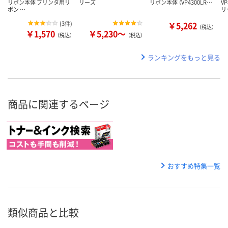
リボン本体 プリンタ用リ
リーズ
リボン本体 （VP4300LR…
V
ボン …
リ
(
3件
)
￥5,262
（税込）
￥1,570
￥5,230～
（税込）
（税込）
ランキングをもっと見る
商品に関連するページ
おすすめ特集一覧
類似商品と比較