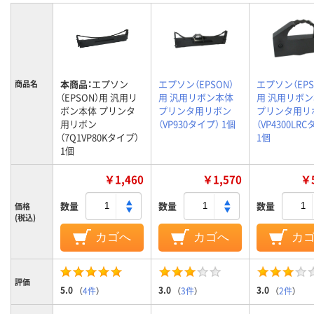
本商品：
エプソン
エプソン（EPSON）
エプソン（EPS
商品名
（EPSON）用 汎用リ
用 汎用リボン本体
用 汎用リボ
ボン本体 プリンタ
プリンタ用リボン
プリンタ用リ
用リボン
（VP930タイプ） 1個
（VP4300LR
（7Q1VP80Kタイプ）
1個
1個
￥1,460
￥1,570
￥5
数量
数量
数量
価格
(税込)
カゴへ
カゴへ
カ
評価
5.0
3.0
3.0
（
4件
）
（
3件
）
（
2件
）