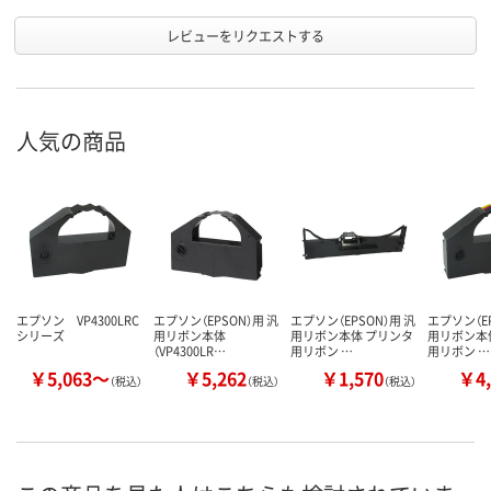
レビューをリクエストする
人気の商品
エプソン VP4300LRC
エプソン（EPSON）用 汎
エプソン（EPSON）用 汎
エプソン（EP
シリーズ
用リボン本体
用リボン本体 プリンタ
用リボン本
（VP4300LR…
用リボン …
用リボン …
￥5,063～
￥5,262
￥1,570
￥4,
（税込）
（税込）
（税込）