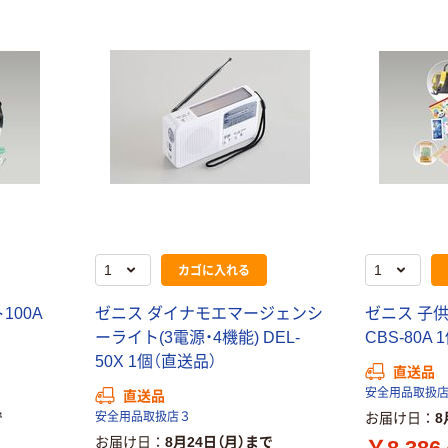
カゴに入れる
100A
ゼニス ダイナモエマージェンシ
ゼニス 子供
ーライト(3電源・4機能) DEL-
CBS-80A
50X 1個（直送品）
直送品
安全用品取扱
直送品
で
安全用品取扱店３
お届け日
8
お届け日
8月24日（月）まで