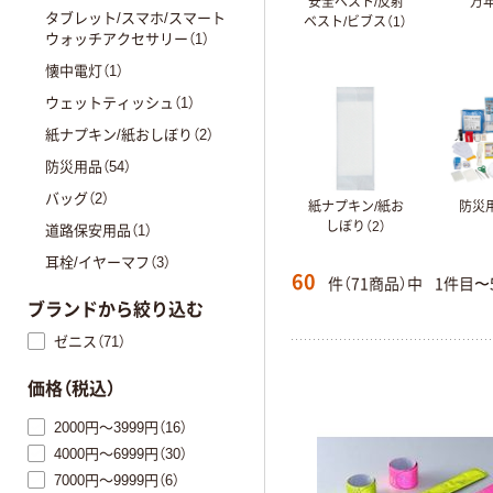
安全ベスト/反射
万年
タブレット/スマホ/スマート
ベスト/ビブス（1）
ウォッチアクセサリー（1）
懐中電灯（1）
ウェットティッシュ（1）
紙ナプキン/紙おしぼり（2）
防災用品（54）
バッグ（2）
紙ナプキン/紙お
防災用
しぼり（2）
道路保安用品（1）
耳栓/イヤーマフ（3）
60
件（71商品）中
1件目〜
ブランドから絞り込む
ゼニス（71）
価格（税込）
2000円～3999円（16）
4000円～6999円（30）
7000円～9999円（6）