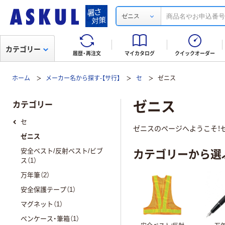
ゼニス
カテゴリー
履歴・再注文
マイカタログ
クイックオーダー
ホーム
メーカー名から探す-【サ行】
セ
ゼニス
ゼニス
カテゴリー
セ
ゼニスのページへようこそ！ゼ
ゼニス
カテゴリーから選
安全ベスト/反射ベスト/ビブ
ス（1）
万年筆（2）
安全保護テープ（1）
マグネット（1）
ペンケース・筆箱（1）