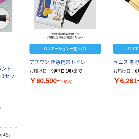
バリエーション一覧へ（2）
バリエ
アズワン 緊急携帯トイレ
ゼニス 熊
バンド
お届け日
9月7日（月）まで
お届け日
8
0 1セッ
￥60,500~
￥6,261
（税込）
で
災小物。