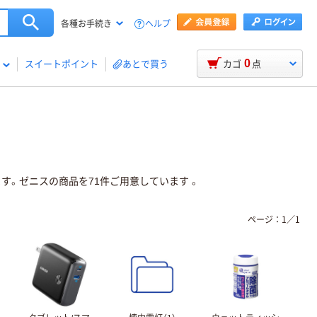
ヘルプ
各種お手続き
0
スイートポイント
あとで買う
カゴ
点
す。ゼニスの商品を71件ご用意しています 。
ページ：
1
／
1