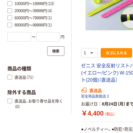
10000円～19999円（13）
20000円～39999円（4）
60000円～79999円（1）
80000円～99999円（1）
〜
円
検索
カゴに入れる
ゼニス 安全反射リスト
商品の種類
(イエロー/ピンク) W-15
直送品（71）
ト(20個)（直送品）
直送品
除外する商品
安全用品取扱店３
直送品、お取り寄せ品を除く
お届け日
8月24日（月）ま
（0）
￥4,400
（税込）
●ノベルティー。●防犯・防