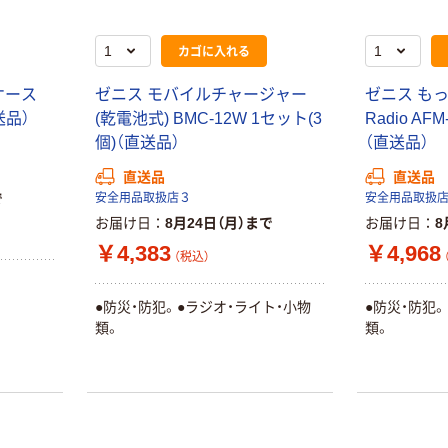
カゴに入れる
ケース
ゼニス モバイルチャージャー
ゼニス も
送品）
(乾電池式) BMC-12W 1セット(3
Radio AF
個)（直送品）
（直送品）
直送品
直送品
で
安全用品取扱店３
安全用品取扱
お届け日
8月24日（月）まで
お届け日
8
￥4,383
￥4,968
（税込）
。
●防災・防犯。●ラジオ・ライト・小物
●防災・防犯
類。
類。