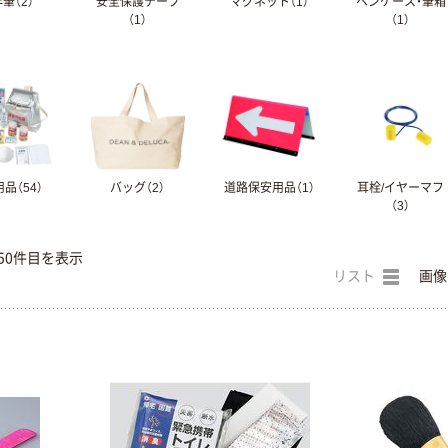
筆（2）
安全保護テープ
マグネット（1）
ペンケース・筆箱
（1）
（1）
品（54）
バッグ（2）
道路保安用品（1）
耳栓/イヤーマフ
（3）
50件目を表示
リスト
画像