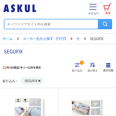
カゴ
メニュー
ホーム
メーカー名から探す - 【サ行】
セ
SEGUFIX
SEGUFIX
1
32
件（80商品）中 1～32件を表示
表示切替
絞り込み
並び替え
SEGUFIX
絞り込み