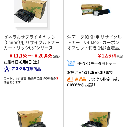
ゼネラルサプライ キヤノン
沖データ（OKI）用 リサイクル
（Canon）用 リサイクルトナー
トナー TNR-M4G2 カーボン
カートリッジ057シリーズ
オフセット付き 1個（直送品）
￥11,158
￥20,085
￥12,674
（税込）
お届け日：
8月8日（土）
沖（OKI）データ用トナー
アスクル在庫商品
お届け日：
8月26日（水）まで
カートリッジ容量・販売単位違いの商品が
2
直送品
アスクル指定出荷元
商品あります
01606からお届け