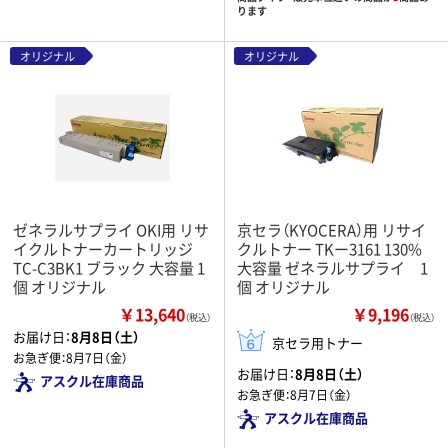
ります
オリジナル
オリジナル
ゼネラルサプライ OKI用 リサ
京セラ（KYOCERA）用 リサイ
イクルトナーカートリッジ
クルトナー TKー3161 130%
TC-C3BK1 ブラック 大容量 1
大容量 ゼネラルサプライ 1
個 オリジナル
個 オリジナル
￥13,640
￥9,196
（税込）
（税込）
お届け日：
8月8日（土）
京セラ用トナー
お急ぎ便：
8月7日（金）
お届け日：
8月8日（土）
アスクル在庫商品
お急ぎ便：
8月7日（金）
アスクル在庫商品