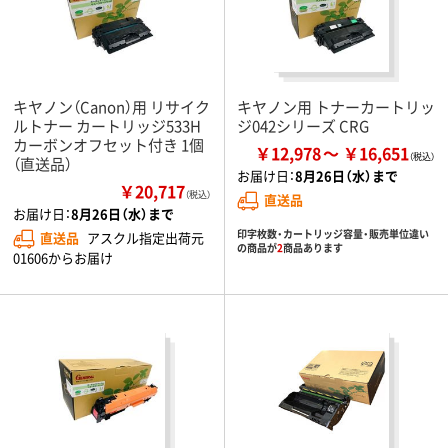
キヤノン（Canon）用 リサイク
キヤノン用 トナーカートリッ
ルトナー カートリッジ533H
ジ042シリーズ CRG
カーボンオフセット付き 1個
￥12,978
￥16,651
（直送品）
お届け日：
8月26日（水）まで
￥20,717
（税込）
直送品
お届け日：
8月26日（水）まで
印字枚数・カートリッジ容量・販売単位違い
直送品
アスクル指定出荷元
の商品が
2
商品あります
01606からお届け