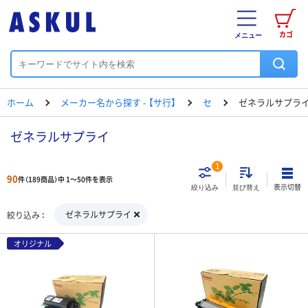
カゴ
メニュー
ホーム
メーカー名から探す - 【サ行】
セ
ゼネラルサプラ
ゼネラルサプライ
1
90
件（189商品）中 1～50件を表示
表示切替
絞り込み
並び替え
ゼネラルサプライ
絞り込み
オリジナル