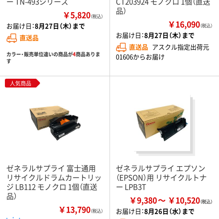
ー TN-493シリーズ
CT203924 モノクロ 1個（直送
品）
￥5,820
（税込）
￥16,090
お届け日：
8月27日（木）まで
（税込）
お届け日：
8月27日（木）まで
直送品
直送品
アスクル指定出荷元
カラー・販売単位違いの商品が
4
商品ありま
01606からお届け
す
人気商品
ゼネラルサプライ 富士通用
ゼネラルサプライ エプソン
リサイクルドラムカートリッ
（EPSON）用 リサイクルトナ
ジ LB112 モノクロ 1個（直送
ー LPB3T
品）
￥9,380
￥10,520
￥13,790
お届け日：
8月26日（水）まで
（税込）