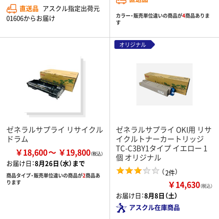
直送品
アスクル指定出荷元
カラー・販売単位違いの商品が
4
商品ありま
01606からお届け
す
オリジナル
ゼネラルサプライ リサイクル
ゼネラルサプライ OKI用 リサ
ドラム
イクルトナーカートリッジ
TC-C3BY1タイプ イエロー 1
￥18,600
￥19,800
個 オリジナル
お届け日：
8月26日（水）まで
（
）
2件
商品タイプ・販売単位違いの商品が
2
商品あ
￥14,630
ります
（税込）
お届け日：
8月8日（土）
アスクル在庫商品