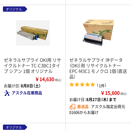
オリジナル
ゼネラルサプライ OKI用 リサ
ゼネラルサプライ 沖データ
イクルトナー TC-C3BC1タイ
（OKI）用 リサイクルトナー
プ シアン 1個 オリジナル
EPC-M3C1 モノクロ 1個（直送
品）
￥14,630
（税込）
（
）
1件
お届け日：
8月8日（土）
￥15,600
アスクル在庫商品
（税込）
お届け日：
8月27日（木）まで
直送品
アスクル指定出荷元
01606からお届け
オリジナル