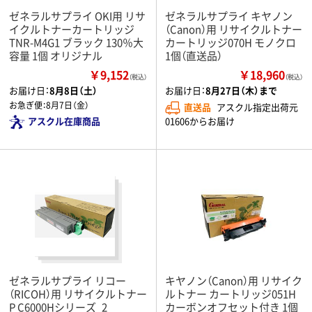
ゼネラルサプライ OKI用 リサ
ゼネラルサプライ キヤノン
イクルトナーカートリッジ
（Canon）用 リサイクルトナー
TNR-M4G1 ブラック 130％大
カートリッジ070H モノクロ
容量 1個 オリジナル
1個（直送品）
￥9,152
￥18,960
（税込）
（税込）
お届け日：
8月8日（土）
お届け日：
8月27日（木）まで
お急ぎ便：
8月7日（金）
直送品
アスクル指定出荷元
01606からお届け
アスクル在庫商品
ゼネラルサプライ リコー
キヤノン（Canon）用 リサイク
（RICOH）用 リサイクルトナー
ルトナー カートリッジ051H
P C6000Hシリーズ_2
カーボンオフセット付き 1個