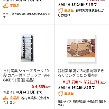
お届け日：
8月24日（月）まで
直送品
直送品
谷村実業株式会社か
カラー・販売単位違いの商品が
2
商品ありま
らお届け
す
谷村実業 シューズラック 10
谷村実業 高さ3段階調節でき
段 カバー付き ブラック TAN-
るリビングこたつ 掛布団
846BK 1個（直送品）
￥17,790
￥21,171
￥4,669
お届け日：
9月1日（火）まで
（税込）
お届け日：
8月24日（月）まで
直送品
直送品
谷村実業株式会社か
質量・タイプ・販売単位違いの商品が
3
商品あ
らお届け
ります