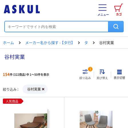
カゴ
メニュー
ホーム
メーカー名から探す - 【タ行】
タ
谷村実業
谷村実業
1
154
件（322商品）中 1～50件を表示
表示切替
絞り込み
並び替え
谷村実業
絞り込み
人気商品