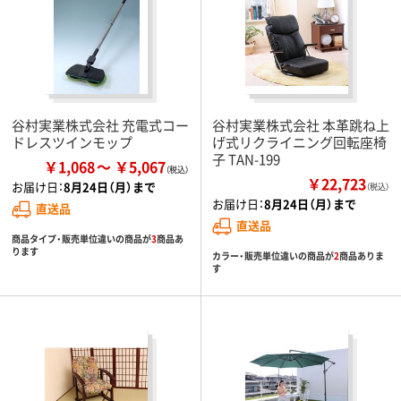
谷村実業株式会社 充電式コー
谷村実業株式会社 本革跳ね上
ドレスツインモップ
げ式リクライニング回転座椅
子 TAN-199
￥1,068
￥5,067
￥22,723
お届け日：
8月24日（月）まで
（税込）
お届け日：
8月24日（月）まで
直送品
直送品
商品タイプ・販売単位違いの商品が
3
商品あ
ります
カラー・販売単位違いの商品が
2
商品ありま
す