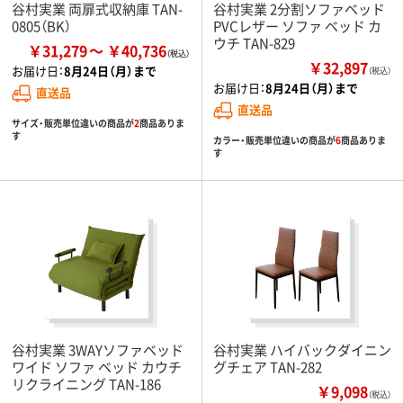
谷村実業 両扉式収納庫 TAN-
谷村実業 2分割ソファベッド
0805（BK）
PVCレザー ソファ ベッド カ
ウチ TAN-829
￥31,279
￥40,736
￥32,897
お届け日：
8月24日（月）まで
（税込）
お届け日：
8月24日（月）まで
直送品
直送品
サイズ・販売単位違いの商品が
2
商品ありま
す
カラー・販売単位違いの商品が
6
商品ありま
す
谷村実業 3WAYソファベッド
谷村実業 ハイバックダイニン
ワイド ソファ ベッド カウチ
グチェア TAN-282
リクライニング TAN-186
￥9,098
（税込）