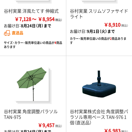
谷村実業 洋風たてす 伸縮式
谷村実業 スリムソファサイド
ライト
￥7,128
￥8,954
￥8,910
お届け日：
8月24日（月）まで
（税込）
お届け日：
9月1日（火）まで
直送品
カラー・販売単位違いの商品が
2
商品ありま
サイズ・カラー・販売単位違いの商品が
4
商品
す
あります
谷村実業 角度調整パラソル
谷村実業株式会社 角度調整パ
TAN-975
ラソル専用ベース TAN-976 1
個（直送品）
￥9,457
（税込）
￥6,983
お届け日：
8月24日（月）まで
（税込）