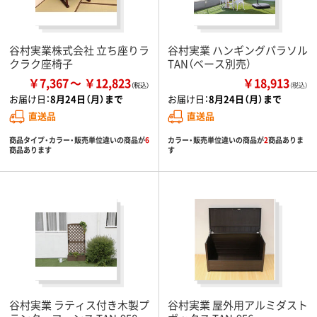
谷村実業株式会社 立ち座りラ
谷村実業 ハンギングパラソル
クラク座椅子
TAN（ベース別売）
￥7,367
￥12,823
￥18,913
（税込）
お届け日：
8月24日（月）まで
お届け日：
8月24日（月）まで
直送品
直送品
商品タイプ・カラー・販売単位違いの商品が
6
カラー・販売単位違いの商品が
2
商品ありま
商品あります
す
谷村実業 ラティス付き木製プ
谷村実業 屋外用アルミダスト