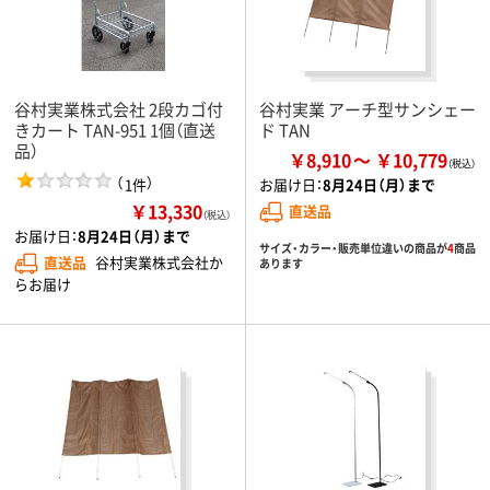
谷村実業株式会社 2段カゴ付
谷村実業 アーチ型サンシェー
きカート TAN-951 1個（直送
ド TAN
品）
￥8,910
￥10,779
（
）
1件
お届け日：
8月24日（月）まで
￥13,330
直送品
（税込）
お届け日：
8月24日（月）まで
サイズ・カラー・販売単位違いの商品が
4
商品
直送品
谷村実業株式会社か
あります
らお届け