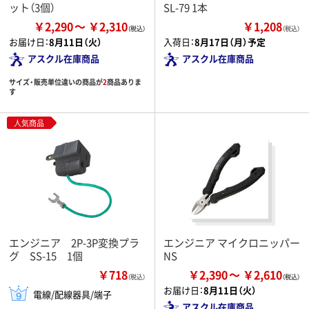
ット（3個）
SL-79 1本
￥2,290
￥2,310
￥1,208
（税込）
お届け日：
8月11日（火）
入荷日：
8月17日（月）予定
アスクル在庫商品
アスクル在庫商品
サイズ・販売単位違いの商品が
2
商品ありま
す
人気商品
エンジニア 2P-3P変換プラ
エンジニア マイクロニッパー
グ SS-15 1個
NS
￥718
￥2,390
￥2,610
（税込）
お届け日：
8月11日（火）
電線/配線器具/端子
アスクル在庫商品