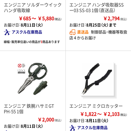
エンジニア ソルダーウイック
エンジニア ハンダ吸取器SS
ハンダ吸取線
ー03 SS-03 1個（直送品）
￥685
￥5,880
￥2,794
（税込）
お届け日：
8月11日（火）
お届け日：
8月25日（火）まで
アスクル在庫商品
直送品
制御部品・機器等取扱
店４からお届け
線幅・販売単位違いの商品が
3
商品あります
エンジニア 鉄腕ハサミGT
エンジニア ミクロカッター
PH-55 1個
￥1,822
￥2,103
￥2,000
お届け日：
8月11日（火）
（税込）
お届け日：
8月11日（火）
アスクル在庫商品