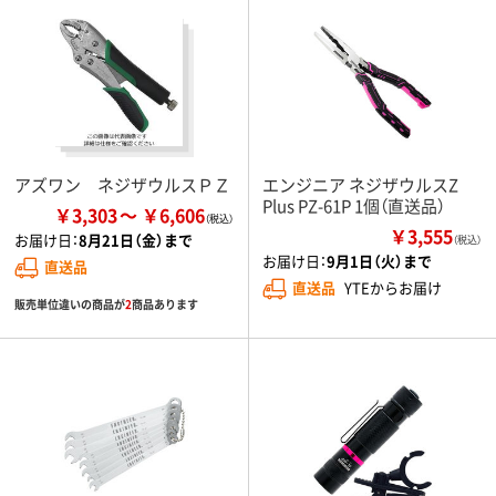
アズワン ネジザウルスＰＺ
エンジニア ネジザウルスZ
Plus PZ-61P 1個（直送品）
￥3,303
￥6,606
￥3,555
お届け日：
8月21日（金）まで
（税込）
お届け日：
9月1日（火）まで
直送品
直送品
YTEからお届け
販売単位違いの商品が
2
商品あります