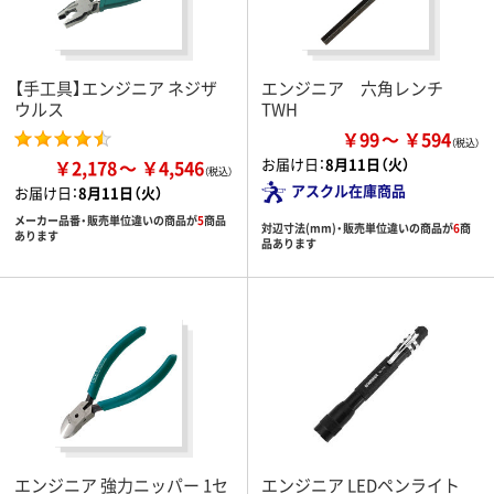
【手工具】エンジニア ネジザ
エンジニア 六角レンチ
ウルス
TWH
￥99
￥594
お届け日：
8月11日（火）
￥2,178
￥4,546
アスクル在庫商品
お届け日：
8月11日（火）
メーカー品番・販売単位違いの商品が
5
商品
対辺寸法(mm)・販売単位違いの商品が
6
商
あります
品あります
エンジニア 強力ニッパー 1セ
エンジニア LEDペンライト