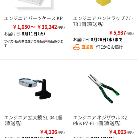
エンジニア パーツケース KP
エンジニア ハンドラップ ZC-
78 1個（直送品）
￥1,050
￥36,242
￥5,937
お届け日：
8月11日（火）
（税込）
お届け日：
8月26日（水）まで
サイズ・販売単位違いの商品が
4
商品ありま
す
直送品
YTEからお届け
エンジニア 拡大鏡 SL-04 1個
エンジニア ネジザウルスZ
（直送品）
Plus PZ-61 1個（直送品）
￥4,106
￥4,063
（税込）
（税込）