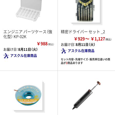
エンジニア パーツケース（強
精密ドライバー セット _2
化型） KP-02K
￥929
￥1,127
￥988
お届け日：
8月11日（火）
（税込）
お届け日：
8月11日（火）
アスクル在庫商品
アスクル在庫商品
セット内容・先端サイズ・販売単位違いの商
品が
3
商品あります