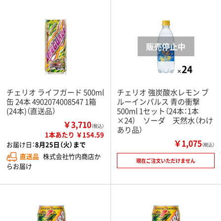
チェリオ ライフガード 500ml
チェリオ 強炭酸水レモン ブ
缶 24本 4902074008547 1箱
ルーインパルス 青の衝撃
(24本)（直送品）
500ml 1セット（24本：1本
×24） ソーダ 天然水（わけ
￥3,710
（税込）
あり品）
1本あたり ￥154.59
￥1,075
お届け日：
8月25日（火）まで
（税込）
直送品
株式会社竹内商店か
現在ご注文いただけません
らお届け