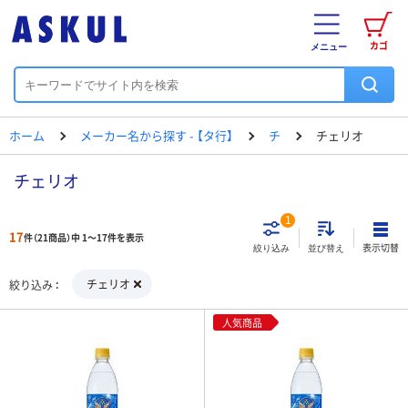
カゴ
メニュー
ホーム
メーカー名から探す - 【タ行】
チ
チェリオ
チェリオ
1
17
件（21商品）中 1～17件を表示
表示切替
絞り込み
並び替え
チェリオ
絞り込み
人気商品