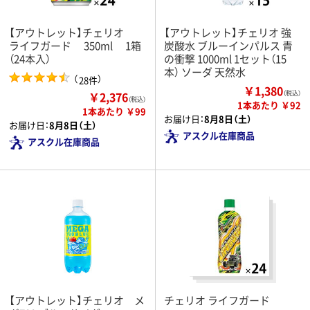
【アウトレット】チェリオ
【アウトレット】チェリオ 強
ライフガード 350ml 1箱
炭酸水 ブルーインパルス 青
（24本入）
の衝撃 1000ml 1セット（15
本） ソーダ 天然水
（
）
28件
￥1,380
￥2,376
（税込）
（税込）
1本あたり ￥92
1本あたり ￥99
お届け日：
8月8日（土）
お届け日：
8月8日（土）
アスクル在庫商品
アスクル在庫商品
【アウトレット】チェリオ メ
チェリオ ライフガード