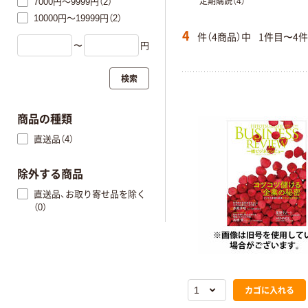
7000円～9999円（2）
定期購読（4）
10000円～19999円（2）
4
件（4商品）中
1件目〜4
〜
円
検索
商品の種類
直送品（4）
除外する商品
直送品、お取り寄せ品を除く
（0）
カゴに入れる