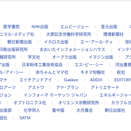
医学書院
NHK出版
エムピージェー
音元出版
ニマル・メディア社
大原記念労働科学研究所
環境新聞社
朝日新聞出版
イカロス出版
エー・アール・ティ
技
印刷出版研究所
おおいたインフォメーションハウス
インテ
報研究所
学文社
オークラ出版
イマジン出版
ア
ア出版
日本粉体工業技術協会
エス・ピー・シー
河出書
ル・アイ・シー
赤ちゃんとママ社
キネマ旬報社
舵社
マナ
エイチアンドアイ
Gakken
ADDIX
EDITOR
ロアーツ
アストワ
アド・プラン
アトリエサード
ジョン
インフォーマ マーケッツ ジャパン
エネルギージャ
ぶ
オプトロニクス社
オリエンス宗教研究所
カラフル
出版部
化学同人
看中国
大月書店
朝日出版社
説社
SATM