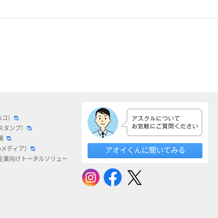
ハコ）
スタンプ）
場
bメディア）
アオイくんに聞いてみる
企業向けトータルソリュー