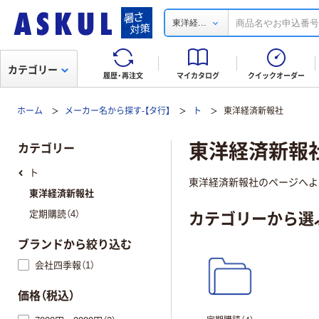
...
東洋経
カテゴリー
履歴・再注文
マイカタログ
クイックオーダー
ホーム
メーカー名から探す-【タ行】
ト
東洋経済新報社
東洋経済新報
カテゴリー
ト
東洋経済新報社のページへよ
東洋経済新報社
カテゴリーから選
定期購読（4）
ブランドから絞り込む
会社四季報（1）
価格（税込）