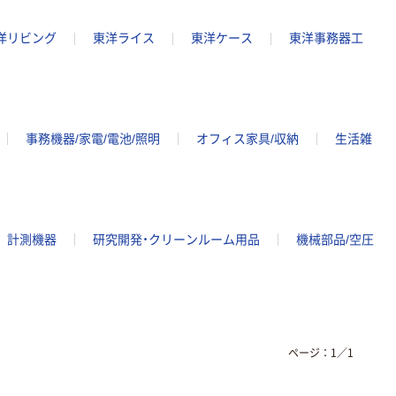
洋リビング
東洋ライス
東洋ケース
東洋事務器工
事務機器/家電/電池/照明
オフィス家具/収納
生活雑
計測機器
研究開発・クリーンルーム用品
機械部品/空圧
ページ：
1
／
1