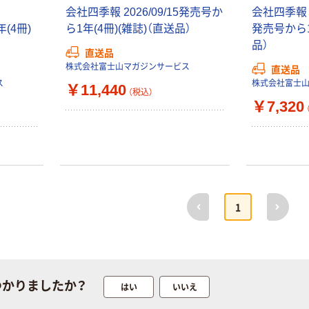
会社四季報 2026/09/15発売号か
会社四季報 プロ
年(4冊)
ら1年(4冊)(雑誌)（直送品）
発売号から1
品）
直送品
株式会社富士山マガジンサービス
直送品
ス
株式会社富士
￥11,440
（税込）
￥7,320
前へ
次へ
1
つかりましたか？
はい
いいえ