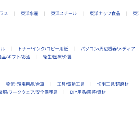
ラス
東洋水産
東洋スチール
東洋ナッツ食品
東
イル
トナー/インク/コピー用紙
パソコン/周辺機器/メディア
食品/ギフト/お酒
衛生/医療/介護
物流・現場用品/台車
工具/電動工具
切削工具/研磨材
業服/ワークウェア/安全保護具
DIY用品/園芸/資材