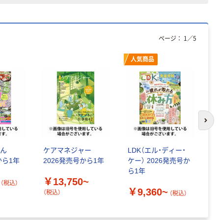
ページ：
1
／
5
人気商品
次の
らん
ケアマネジャー
LDK（エル・ディー・
M
から1年
2026発売号から1年
ケー） 2026発売号か
2
ら1年
ら
￥13,750~
（
（税込）
￥9,360~
￥
（税込）
（税込）