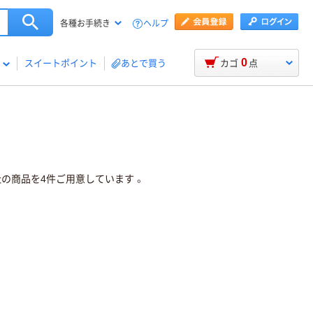
ヘルプ
各種お手続き
0
スイートポイント
あとで買う
カゴ
点
の商品を4件ご用意しています 。