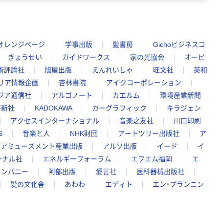
オレンジページ
学事出版
髪書房
Gichoビジネスコ
ぎょうせい
ガイドワークス
家の光協会
オーピ
術評論社
旭屋出版
えんれいしゃ
旺文社
英和
リア情報企画
杏林書院
アイクコーポレーション
ジア通信社
アルゴノート
カエルム
環境産業新聞
房新社
KADOKAWA
カーグラフィック
キラジェン
アクセスインターナショナル
音楽之友社
川口印刷
S
音楽と人
NHK財団
アートツリー出版社
ア
アミューズメント産業出版
アルソ出版
イード
イ
ーナル社
エネルギーフォーラム
エフエム福岡
エ
カンパニー
阿部出版
愛言社
医科器械出版社
髪の文化舎
あわわ
エディト
エン・プランニン