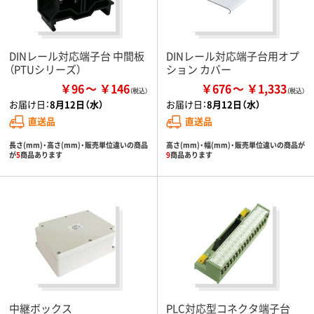
DINレール対応端子台 中間板
DINレール対応端子台用オプ
（PTUシリーズ）
ション カバー
￥96
￥146
￥676
￥1,333
お届け日：
8月12日（水）
お届け日：
8月12日（水）
直送品
直送品
長さ(mm)・高さ(mm)・販売単位違いの商品
高さ(mm)・幅(mm)・販売単位違いの商品が
が
5
商品あります
9
商品あります
中継ボックス
PLC対応型コネクタ端子台