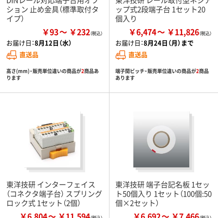
ション 止め金具（標準取付タ
ップ式2段端子台 1セット20
イプ）
個入り
￥93
￥232
￥6,474
￥11,826
お届け日：
8月12日（水）
お届け日：
8月24日（月）まで
直送品
直送品
高さ(mm)・販売単位違いの商品が
2
商品あ
端子間ピッチ・販売単位違いの商品が
2
商品
ります
あります
東洋技研 インターフェイス
東洋技研 端子台記名板 1セッ
（コネクタ端子台） スプリング
ト50個入り 1セット（100個:50
ロック式 1セット（2個）
個×2セット）
￥6,804
￥11,594
￥6,692
￥7,466