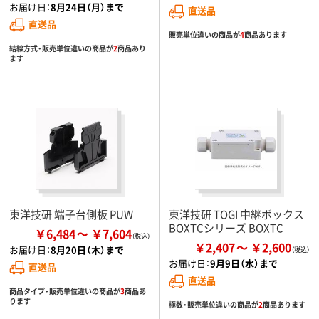
お届け日：
8月24日（月）まで
直送品
直送品
販売単位違いの商品が
4
商品あります
結線方式・販売単位違いの商品が
2
商品あり
ます
東洋技研 端子台側板 PUW
東洋技研 TOGI 中継ボックス
BOXTCシリーズ BOXTC
￥6,484
￥7,604
￥2,407
￥2,600
お届け日：
8月20日（木）まで
お届け日：
9月9日（水）まで
直送品
直送品
商品タイプ・販売単位違いの商品が
3
商品あ
ります
極数・販売単位違いの商品が
2
商品あります