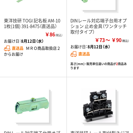
東洋技研 TOGI 記名板 AM-10
DINレール対応端子台用オプ
1枚(1個) 391-8475（直送品）
ション 止め金具（ワンタッチ
取付タイプ）
￥86
（税込）
￥73
￥90
お届け日：
8月12日（水）
お届け日：
8月12日（水）
直送品
ＭＲＯ商品取扱店２
直送品
からお届け
高さ(mm)・販売単位違いの商品が
2
商品あ
ります
DINレール対応端子台用オプ
東洋技研 レール取付型ネジア