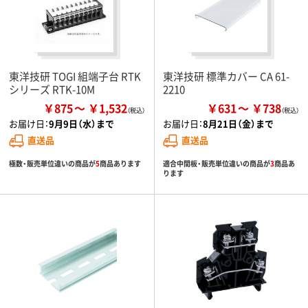
東洋技研 TOGI 組端子台 RTK
東洋技研 標準カバー CA 61-
シリーズ RTK-10M
2210
￥875
￥1,532
￥631
￥738
お届け日：
9月9日（水）まで
お届け日：
8月21日（金）まで
直送品
直送品
極数・販売単位違いの商品が
5
商品あります
適合中間板・販売単位違いの商品が
3
商品あ
ります