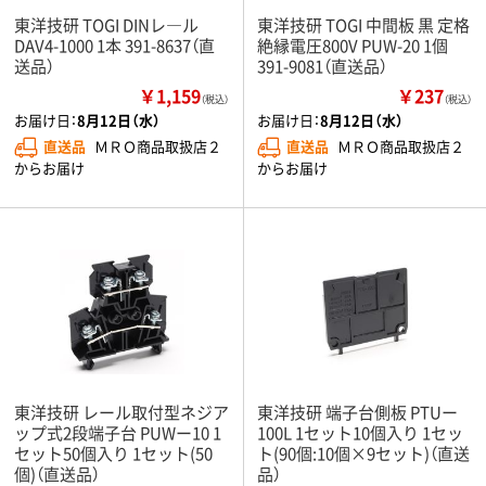
東洋技研 TOGI DINレ―ル
東洋技研 TOGI 中間板 黒 定格
DAV4-1000 1本 391-8637（直
絶縁電圧800V PUW-20 1個
送品）
391-9081（直送品）
￥1,159
￥237
（税込）
（税込）
お届け日：
8月12日（水）
お届け日：
8月12日（水）
直送品
ＭＲＯ商品取扱店２
直送品
ＭＲＯ商品取扱店２
からお届け
からお届け
東洋技研 レール取付型ネジア
東洋技研 端子台側板 PTUー
ップ式2段端子台 PUWー10 1
100L 1セット10個入り 1セッ
セット50個入り 1セット(50
ト(90個:10個×9セット)（直送
個)（直送品）
品）