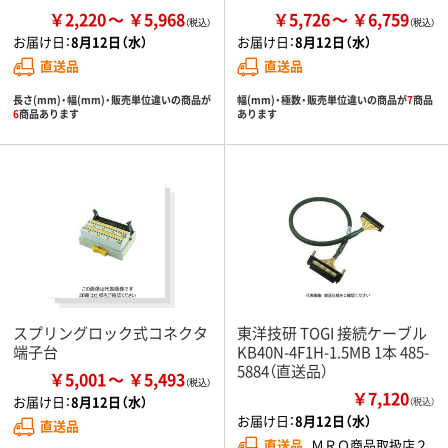
￥2,220
￥5,968
￥5,726
￥6,759
お届け日：
8月12日（水）
お届け日：
8月12日（水）
直送品
直送品
長さ(mm)・幅(mm)・販売単位違いの商品が
幅(mm)・極数・販売単位違いの商品が
7
商品
6
商品あります
あります
スプリングロック式コネクタ
東洋技研 TOGI 接続ケーブル
端子台
KB40N-4F1H-1.5MB 1本 485-
5884（直送品）
￥5,001
￥5,493
￥7,120
お届け日：
8月12日（水）
（税込）
お届け日：
8月12日（水）
直送品
直送品
ＭＲＯ商品取扱店２