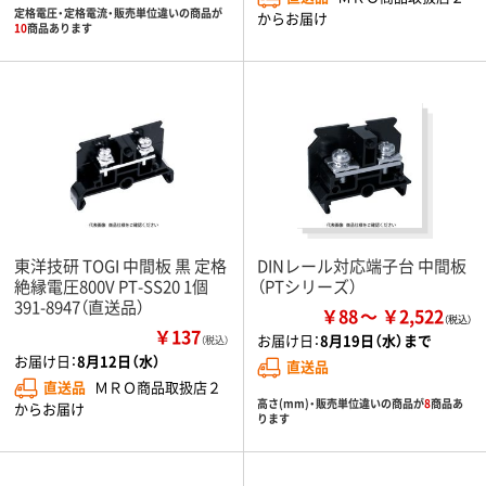
定格電圧・定格電流・販売単位違いの商品が
からお届け
10
商品あります
東洋技研 TOGI 中間板 黒 定格
DINレール対応端子台 中間板
絶縁電圧800V PT-SS20 1個
（PTシリーズ）
391-8947（直送品）
￥88
￥2,522
￥137
お届け日：
8月19日（水）まで
（税込）
お届け日：
8月12日（水）
直送品
直送品
ＭＲＯ商品取扱店２
高さ(mm)・販売単位違いの商品が
8
商品あ
からお届け
ります