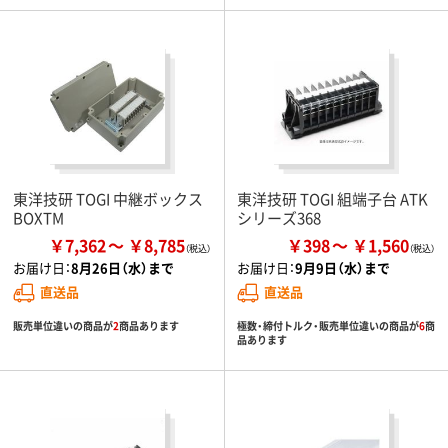
東洋技研 TOGI 中継ボックス
東洋技研 TOGI 組端子台 ATK
BOXTM
シリーズ368
￥7,362
￥8,785
￥398
￥1,560
お届け日：
8月26日（水）まで
お届け日：
9月9日（水）まで
直送品
直送品
販売単位違いの商品が
2
商品あります
極数・締付トルク・販売単位違いの商品が
6
商
品あります