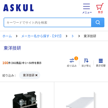
カゴ
メニュー
ホーム
メーカー名から探す - 【タ行】
ト
東洋技研
東洋技研
1
166
件（382商品）中 1～50件を表示
表示切替
絞り込み
並び替え
東洋技研
絞り込み