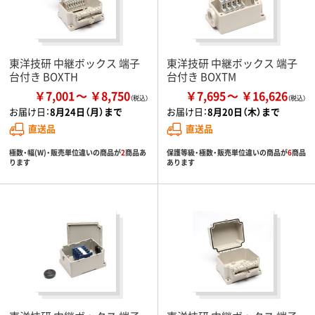
東洋技研 中継ボックス 端子
東洋技研 中継ボックス 端子
台付き BOXTH
台付き BOXTM
￥7,001
￥8,750
￥7,695
￥16,626
お届け日：
8月24日（月）まで
お届け日：
8月20日（木）まで
直送品
直送品
極数・幅(W)・販売単位違いの商品が
2
商品あ
保護等級・極数・販売単位違いの商品が
6
商品
ります
あります