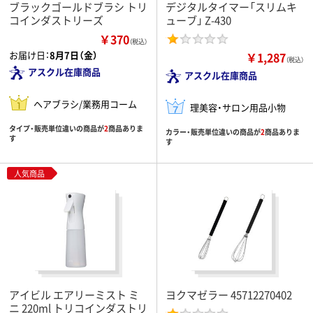
ブラックゴールドブラシ トリ
デジタルタイマー「スリムキ
コインダストリーズ
ューブ」 Z-430
￥370
（税込）
お届け日：
8月7日（金）
￥1,287
（税込）
アスクル在庫商品
アスクル在庫商品
ヘアブラシ/業務用コーム
理美容・サロン用品小物
タイプ・販売単位違いの商品が
2
商品ありま
カラー・販売単位違いの商品が
2
商品ありま
す
す
人気商品
アイビル エアリーミスト ミ
ヨクマゼラー 45712270402
ニ 220ml トリコインダストリ