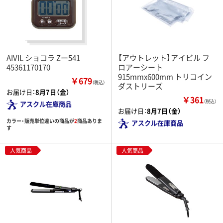
AIVIL ショコラ Zー541
【アウトレット】アイビル フ
45361170170
ロアーシート
915mmx600mm トリコイン
￥679
（税込）
ダストリーズ
お届け日：
8月7日（金）
￥361
（税込）
アスクル在庫商品
お届け日：
8月7日（金）
カラー・販売単位違いの商品が
2
商品ありま
アスクル在庫商品
す
人気商品
人気商品