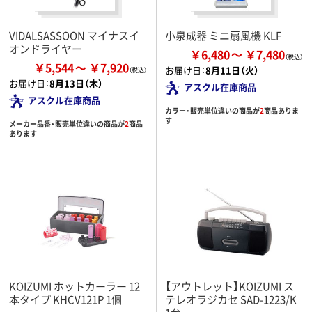
VIDALSASSOON マイナスイ
小泉成器 ミニ扇風機 KLF
オンドライヤー
￥6,480
￥7,480
￥5,544
￥7,920
お届け日：
8月11日（火）
お届け日：
8月13日（木）
アスクル在庫商品
アスクル在庫商品
カラー・販売単位違いの商品が
2
商品ありま
す
メーカー品番・販売単位違いの商品が
2
商品
あります
KOIZUMI ホットカーラー 12
【アウトレット】KOIZUMI ス
本タイプ KHCV121P 1個
テレオラジカセ SAD-1223/K