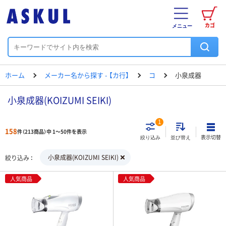
カゴ
メニュー
ホーム
メーカー名から探す - 【カ行】
コ
小泉成器
小泉成器(KOIZUMI SEIKI)
1
158
件（213商品）中 1～50件を表示
表示切替
絞り込み
並び替え
小泉成器(KOIZUMI SEIKI)
絞り込み
人気商品
人気商品