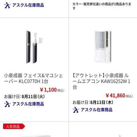
カラー・販売単位違いの商品が
2
商品ありま
アスクル在庫商品
す
小泉成器 フェイス&マユシェ
【アウトレット】小泉成器 ル
ーバー KLC0770H 1台
ームエアコン KAW16252W 1
台
￥1,100
（税込）
￥41,860
お届け日：
8月11日（火）
（税込）
お届け日：
8月13日（木）
アスクル在庫商品
アスクル在庫商品
人気商品