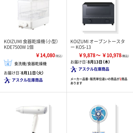
KOIZUMI 食器乾燥機（小型）
KOIZUMI オーブントースタ
KDE7500W 1個
ー KOS-13
￥14,080
￥9,878
￥10,978
（税込）
お届け日：
8月13日（木）
食洗機/食器乾燥機
アスクル在庫商品
お届け日：
8月11日（火）
メーカー品番・販売単位違いの商品が
2
商品
アスクル在庫商品
あります