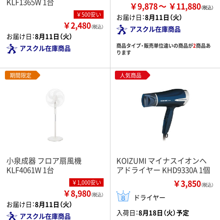
KLF1365W 1台
￥9,878
￥11,880
￥500安い
お届け日：
8月11日（火）
￥2,480
（税込）
アスクル在庫商品
お届け日：
8月11日（火）
商品タイプ・販売単位違いの商品が
2
商品あ
アスクル在庫商品
ります
期間限定
人気商品
小泉成器 フロア扇風機
KOIZUMI マイナスイオンヘ
KLF4061W 1台
アドライヤー KHD9330A 1個
￥3,850
￥1,000安い
（税込）
￥8,980
（税込）
ドライヤー
お届け日：
8月11日（火）
入荷日：
8月18日（火）予定
アスクル在庫商品