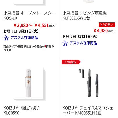
小泉成器 オーブントースター
小泉成器 リビング扇風機
KOS-10
KLF30265W 1台
￥3,980
￥4,551
￥500安い
￥4,980
お届け日：
8月11日（火）
（税込）
お届け日：
8月11日（火）
アスクル在庫商品
アスクル在庫商品
商品タイプ・販売単位違いの商品が
2
商品あ
ります
人気商品
KOIZUMI 電動爪切り
KOIZUMI フェイス&マユシェ
KLC0590
ーバー KMC0651H 1個