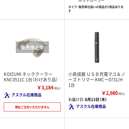
タイプ・販売単位違いの商品が
2
商品ありま
す
KOIZUMI ネッククーラー
小泉成器 ＵＳＢ充電マユ＆ノ
KNC0511C 1台（わけあり品）
ーズトリマー KMCー0731/H
1台
￥3,184
（税込）
￥2,980
アスクル在庫商品
（税込）
お届け日：
8月13日（木）
アスクル在庫商品
現在ご注文いただけません