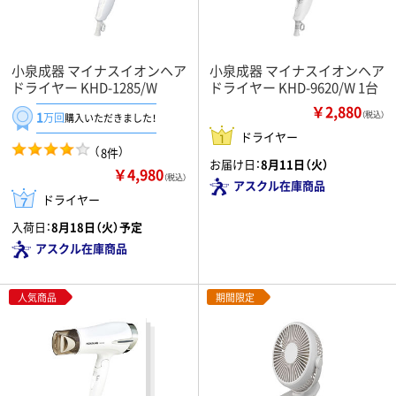
小泉成器 マイナスイオンヘア
小泉成器 マイナスイオンヘア
ドライヤー KHD-1285/W
ドライヤー KHD-9620/W 1台
￥2,880
1
（税込）
万回
購入いただきました！
ドライヤー
（
）
8件
お届け日：
8月11日（火）
￥4,980
（税込）
アスクル在庫商品
ドライヤー
入荷日：
8月18日（火）予定
アスクル在庫商品
人気商品
期間限定