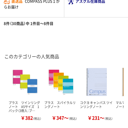
直送品
COMPASS PLUS１か
アスクル在庫商品
らお届け
8件（30商品）中 1件目～8件目
このカテゴリーの人気商品
プラス ツインリング
プラス スパイラルリ
コクヨ キャンパス ツイ
マルマ
ノート A5サイズ 1
ングノート
ンリングノート
ノート
パック（3冊入：ブ…
￥382
￥347～
￥231～
￥
（税込）
（税込）
（税込）