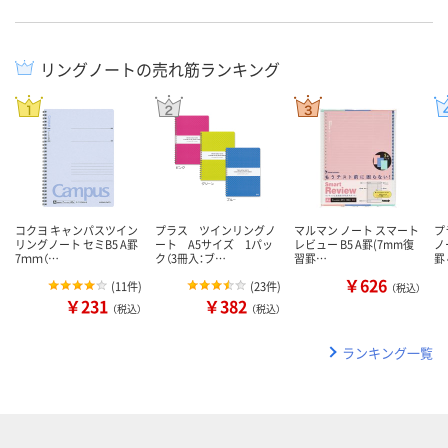
リングノートの売れ筋ランキング
コクヨ キャンパスツイン
プラス ツインリングノ
マルマン ノート スマート
プ
リングノート セミB5 A罫
ート A5サイズ 1パッ
レビュー B5 A罫(7mm復
ノ
7ｍｍ（…
ク（3冊入：ブ…
習罫…
罫
￥626
(
11件
)
(
23件
)
（税込）
￥231
￥382
（税込）
（税込）
ランキング一覧