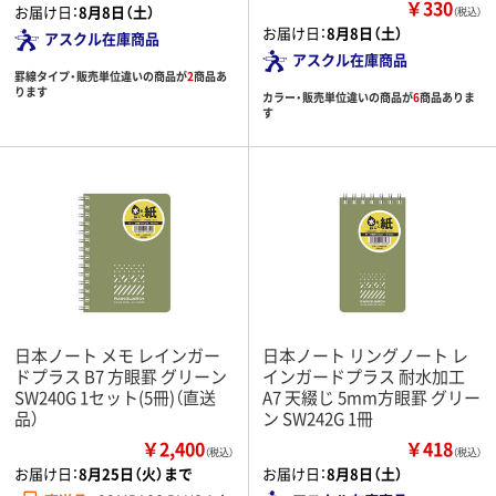
￥330
お届け日：
8月8日（土）
（税込）
お届け日：
8月8日（土）
アスクル在庫商品
アスクル在庫商品
罫線タイプ・販売単位違いの商品が
2
商品あ
ります
カラー・販売単位違いの商品が
6
商品ありま
す
日本ノート メモ レインガー
日本ノート リングノート レ
ドプラス B7 方眼罫 グリーン
インガードプラス 耐水加工
SW240G 1セット(5冊)（直送
A7 天綴じ 5mm方眼罫 グリー
品）
ン SW242G 1冊
￥2,400
￥418
（税込）
（税込）
お届け日：
8月25日（火）まで
お届け日：
8月8日（土）