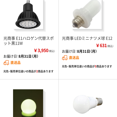
光商事 E11ハロゲン代替スポ
光商事 LEDミニナツメ球 E12
ット黒11W
￥631
（税込）
￥3,950
お届け日：
8月31日（月）
（税込）
お届け日：
8月31日（月）
直送品
直送品
光色・販売単位違いの商品が
5
商品あります
光色・販売単位違いの商品が
2
商品あります