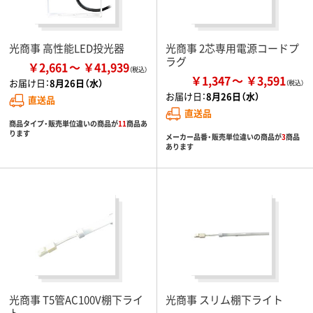
光商事 高性能LED投光器
光商事 2芯専用電源コードプ
ラグ
￥2,661
￥41,939
￥1,347
￥3,591
お届け日：
8月26日（水）
お届け日：
8月26日（水）
直送品
直送品
商品タイプ・販売単位違いの商品が
11
商品あ
ります
メーカー品番・販売単位違いの商品が
3
商品
あります
光商事 T5管AC100V棚下ライ
光商事 スリム棚下ライト
ト