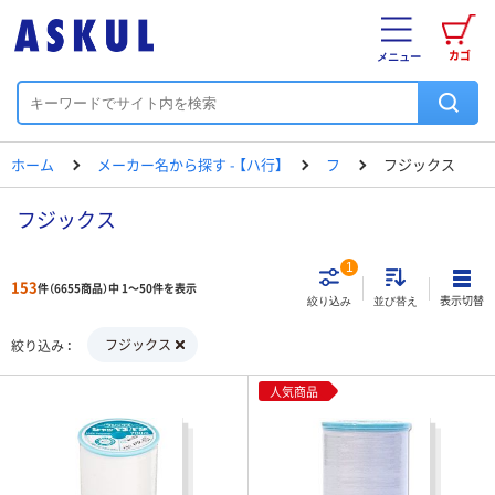
カゴ
メニュー
ホーム
メーカー名から探す - 【ハ行】
フ
フジックス
フジックス
1
153
件（6655商品）中 1～50件を表示
表示切替
絞り込み
並び替え
フジックス
絞り込み
人気商品