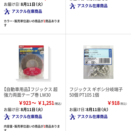
お届け日：
8月11日（火）
アスクル在庫商品
アスクル在庫商品
カラー・販売単位違いの商品が
2
商品ありま
す
【自動車用品】フジックス 超
フジックス ギボシ分岐端子
強力両面テープ巻 LW30
50個 PT105 1個
￥923
￥1,251
￥918
（税込）
お届け日：
8月11日（火）
お届け日：
8月11日（火）
アスクル在庫商品
アスクル在庫商品
内容量・販売単位違いの商品が
2
商品ありま
す