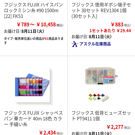
フジックス FUJIX ハイスパン
フジックス 徳用ギボシ端子セ
ロックミシン糸 #90 1500m
ット 30セット REV1304 1個
[22] FK53
(30セット入)
￥789
￥10,458
￥883
（税込）
1セットあたり ￥29.44
お届け日：
8月11日（火）
お届け日：
8月11日（火）
タイプ・販売単位違いの商品が
81
商品ありま
す
アスクル在庫商品
フジックス FUJIX シャッペス
フジックス 低背ヒューズセッ
パン 華カード 40m 18色 カラ
ト PT9411 1個
ー 手縫い糸
￥2,277
（税込）
￥2,434
お届け日：
8月11日（火）
（税込）