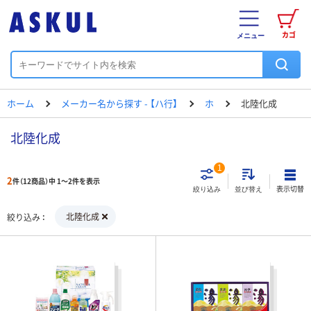
カゴ
メニュー
ホーム
メーカー名から探す - 【ハ行】
ホ
北陸化成
北陸化成
1
2
件（12商品）中 1～2件を表示
表示切替
絞り込み
並び替え
北陸化成
絞り込み