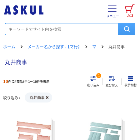
カゴ
メニュー
ホーム
メーカー名から探す - 【マ行】
マ
丸井商事
丸井商事
1
10
件（24商品）中 1～10件を表示
表示切替
絞り込み
並び替え
丸井商事
絞り込み