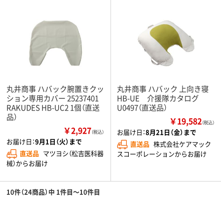
丸井商事 ハバック腕置きクッ
丸井商事 ハバック 上向き寝
ション専用カバー 25237401
HB-UE 介援隊カタログ
RAKUDES HB-UC2 1個（直送
U0497（直送品）
品）
￥19,582
（税込）
￥2,927
お届け日：
8月21日（金）まで
（税込）
お届け日：
9月1日（火）まで
直送品
株式会社ケアマック
直送品
マツヨシ（松吉医科器
スコーポレーションからお届け
械）からお届け
10件（24商品）中 1件目～10件目