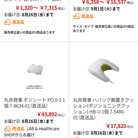
￥6,358
￥16,537
￥1,320
￥7,315
お届け日：
9月1日（火）まで
お届け日：
8月26日（水）まで
直送品
直送品
サイズ・タイプ・販売単位違いの商品が
4
商品
あります
販売単位違いの商品が
6
商品あります
丸井商事 ポジシート POJI-S 1
丸井商事 ハバック腕置きクッ
個 7-8634-01（直送品）
ション(ポジショニングクッ
ション) HB-U 1個 7-5486-
￥43,892
（税込）
01（直送品）
お届け日：
8月26日（水）まで
￥17,820
（税込）
直送品
LAB & Healthcare
お届け日：
8月26日（水）まで
SHOPからお届け