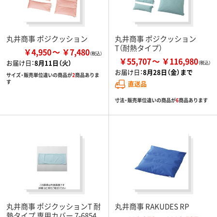
丸井商事 ポジクッション
丸井商事 ポジクッション
T（耐熱タイプ）
￥4,950
￥7,480
￥55,707
￥116,980
お届け日：
8月11日（火）
お届け日：
8月28日（金）まで
サイズ・販売単位違いの商品が
2
商品ありま
す
直送品
寸法・販売単位違いの商品が
6
商品あります
丸井商事 ポジクッションT 耐
丸井商事 RAKUDES RP
熱タイプ 専用カバー 7-6854