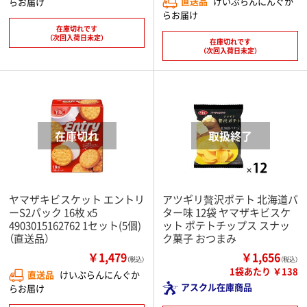
直送品
けいぷらんにんぐか
らお届け
らお届け
在庫切れです
（次回入荷日未定）
在庫切れです
（次回入荷日未定）
ヤマザキビスケット エントリ
アツギリ贅沢ポテト 北海道バ
ーS2パック 16枚 x5
ター味 12袋 ヤマザキビスケ
4903015162762 1セット(5個)
ット ポテトチップス スナッ
（直送品）
ク菓子 おつまみ
￥1,479
￥1,656
（税込）
（税込）
1袋あたり ￥138
直送品
けいぷらんにんぐか
アスクル在庫商品
らお届け