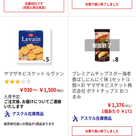
在庫切れです
お取り扱い終了しました
（次回入荷日未定）
ヤマザキビスケット ルヴァン
プレミアムチップスター海老
香ばしにんにく味 1セット（1
個×8） ヤマザキビスケット株
￥930
￥1,500
式会社 ポテトチップス おつ
まみ
入荷予定：
ご注文後、お届けについてご連絡
￥1,376
いたします
（税込）
1個あたり ￥172
アスクル在庫商品
アスクル在庫商品
販売単位違いの商品が
2
商品あります
お取り扱い終了しました