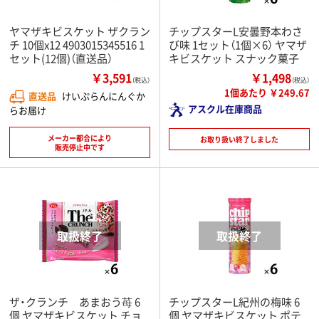
ヤマザキビスケット ザクラン
チップスターL安曇野本わさ
チ 10個x12 4903015345516 1
び味 1セット（1個×6） ヤマザ
セット(12個)（直送品）
キビスケット スナック菓子
￥3,591
￥1,498
（税込）
（税込）
1個あたり ￥249.67
直送品
けいぷらんにんぐか
アスクル在庫商品
らお届け
メーカー都合により
お取り扱い終了しました
販売停止中です
ザ・クランチ あまおう苺 6
チップスターL紀州の梅味 6
個 ヤマザキビスケット チョ
個 ヤマザキビスケット ポテ