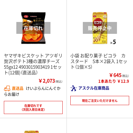
ヤマザキビスケット アツギリ
小袋 お配り菓子 ピコラ カ
贅沢ポテト3種の濃厚チーズ
スタード 5本×2袋入 1セッ
55gx12 4903015903419 1セッ
ト（1個×5）
ト(12個)（直送品）
￥645
（税込）
￥2,073
1本あたり ￥12.9
（税込）
アスクル在庫商品
直送品
けいぷらんにんぐか
らお届け
現在ご注文いただけません
在庫切れです
（次回入荷日未定）