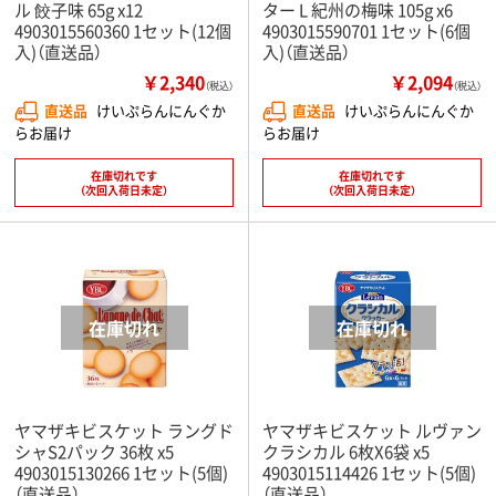
ル 餃子味 65g x12
ター L 紀州の梅味 105g x6
4903015560360 1セット(12個
4903015590701 1セット(6個
入)（直送品）
入)（直送品）
￥2,340
￥2,094
（税込）
（税込）
直送品
けいぷらんにんぐか
直送品
けいぷらんにんぐか
らお届け
らお届け
在庫切れです
在庫切れです
（次回入荷日未定）
（次回入荷日未定）
ヤマザキビスケット ラングド
ヤマザキビスケット ルヴァン
シャS2パック 36枚 x5
クラシカル 6枚X6袋 x5
4903015130266 1セット(5個)
4903015114426 1セット(5個)
（直送品）
（直送品）