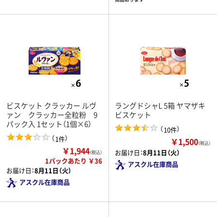
ビスケット クラッカー ルヴ
ラングドシャL 5箱 ヤマザキ
ァン クラッカー全粒粉 9
ビスケット
パック入 1セット（1個×6）
（
）
10件
（
）
1件
￥1,500
（税込）
￥1,944
お届け日：
8月11日（火）
（税込）
1パックあたり ￥36
アスクル在庫商品
お届け日：
8月11日（火）
アスクル在庫商品