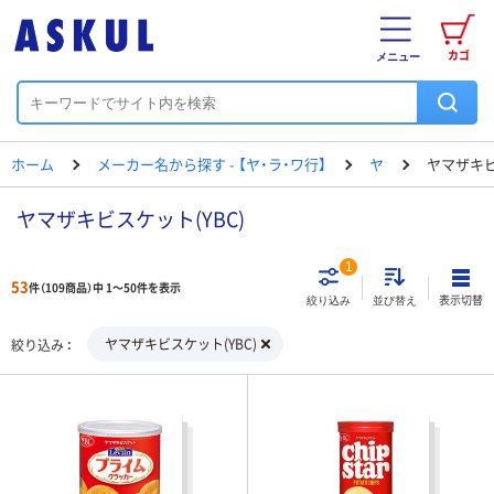
カゴ
メニュー
ホーム
メーカー名から探す - 【ヤ・ラ・ワ行】
ヤ
ヤマザキ
ヤマザキビスケット(YBC)
1
53
件（109商品）中 1～50件を表示
表示切替
絞り込み
並び替え
ヤマザキビスケット(YBC)
絞り込み