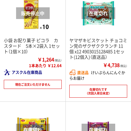
小袋 お配り菓子 ピコラ カ
ヤマザキビスケット チョコミ
スタード 5本×2袋入 1セッ
ン党のザクザククランチ 11
ト（1個×10）
個 x12 4903015128485 1セッ
ト(12個入)（直送品）
￥1,264
（税込）
￥4,738
1本あたり ￥12.64
（税込）
アスクル在庫商品
直送品
けいぷらんにんぐか
らお届け
現在ご注文いただけません
在庫切れです
（次回入荷日未定）