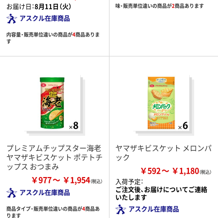
お届け日：
8月11日（火）
味・販売単位違いの商品が
2
商品あります
アスクル在庫商品
内容量・販売単位違いの商品が
4
商品ありま
す
プレミアムチップスター海老
ヤマザキビスケット メロンパ
ヤマザキビスケット ポテトチ
ック
ップス おつまみ
￥592
￥1,180
￥977
￥1,954
入荷予定：
ご注文後、お届けについてご連絡
アスクル在庫商品
いたします
アスクル在庫商品
商品タイプ・販売単位違いの商品が
4
商品あ
ります