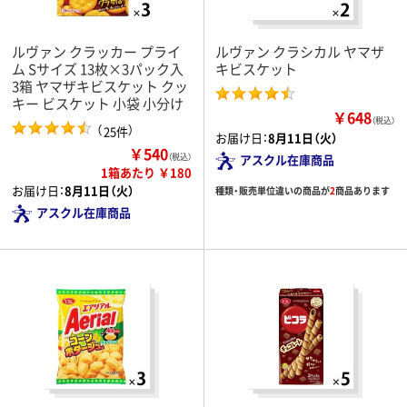
ルヴァン クラッカー プライ
ルヴァン クラシカル ヤマザ
ム Sサイズ 13枚×3パック入
キビスケット
3箱 ヤマザキビスケット クッ
キー ビスケット 小袋 小分け
￥648
（税込）
（
）
25件
お届け日：
8月11日（火）
￥540
（税込）
アスクル在庫商品
1箱あたり ￥180
お届け日：
8月11日（火）
種類・販売単位違いの商品が
2
商品あります
アスクル在庫商品