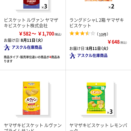
ビスケット ルヴァン ヤマザ
ラングドシャL 2箱 ヤマザキ
キビスケット株式会社
ビスケット
￥582
￥1,700
（
）
10件
お届け日：
8月11日（火）
￥648
（税込）
アスクル在庫商品
お届け日：
8月11日（火）
アスクル在庫商品
商品タイプ・販売単位違いの商品が
4
商品あ
ります
ヤマザキビスケット ルヴァン
ヤマザキビスケット レモンパ
プライムサンド
ック