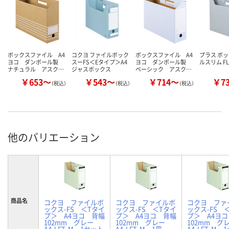
ボックスファイル A4
コクヨ ファイルボック
ボックスファイル A4
プラス ボ
ヨコ ダンボール製
スーFS＜Eタイプ＞A4
ヨコ ダンボール製
ルスリム FL-
ナチュラル アスク…
ジャスボックス
ベーシック アスク…
￥653～
￥543～
￥714～
￥7
（税込）
（税込）
（税込）
他のバリエーション
商品名
コクヨ ファイルボ
コクヨ ファイルボ
コクヨ ファ
ックス-FS ＜Tタイ
ックス-FS ＜Tタイ
ックス-FS 
プ＞ A4ヨコ 背幅
プ＞ A4ヨコ 背幅
プ＞ A4ヨ
102mm グレー
102mm グレー
102mm 
A4-LFT-M 1セット
A4-LFT-M 1冊
A4-LFT-M 