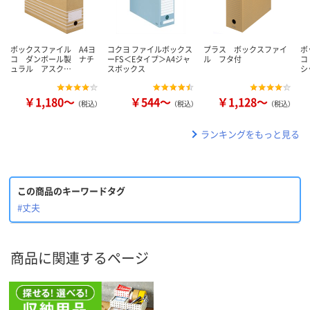
ボックスファイル A4ヨ
コクヨ ファイルボックス
プラス ボックスファイ
ボ
コ ダンボール製 ナチ
ーFS＜Eタイプ＞A4ジャ
ル フタ付
コ
ュラル アスク…
スボックス
シ
￥1,180～
￥544～
￥1,128～
（税込）
（税込）
（税込）
ランキングをもっと見る
この商品のキーワードタグ
#丈夫
商品に関連するページ