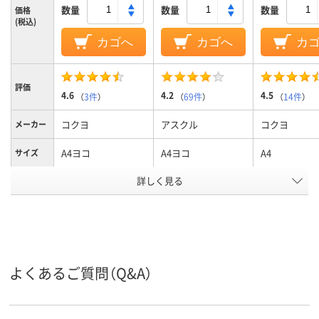
数量
数量
数量
価格
(税込)
カゴへ
カゴへ
カ
評価
4.6
4.2
4.5
（
3件
）
（
69件
）
（
14件
）
コクヨ
アスクル
コクヨ
メーカー
A4ヨコ
A4ヨコ
A4
サイズ
カラーグ
詳しく見る
ピンク系
ブラウン系
ブルー系
ループ
102mm、102
100
102
背幅
ヨコ
ヨコ
ヨコ
向き
よくあるご質問（Q&A）
アスクル
商品環境
75
スコア