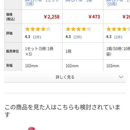
（5冊）
（50冊）
価格
￥2,258
￥473
￥20
(税込)
評価
4.3
4.3
4.3
（
3件
）
（
3件
）
（
3件
）
1セット（5冊：1冊
1箱（50冊：1
1冊
販売単位
×5）
袋）
102mm
102mm
102mm
背幅
詳しく見る
グレー
グレー
グレー
色
お申込番
1267622
004897
1661273
号
あり
あり
2点
在庫
この商品を見た人はこちらも検討されていま
す
8月8日（土）
8月8日（土）
8月8日（土）
お届け日
数量
数量
数量