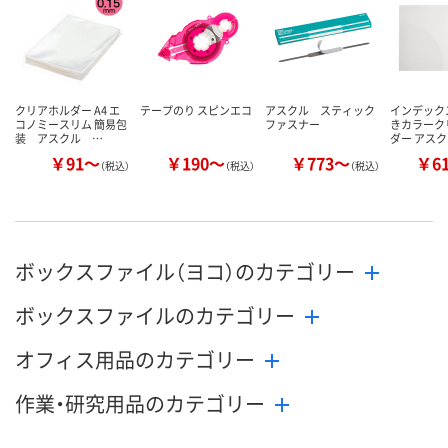
カゴへ
カゴへ
カ
クリアホルダー A4 エ
テープのり スピンエコ
アスクル スティック
インデック
コノミースリム 簡易包
ファスナー
きカラーク
装 アスクル …
ダー アス
￥91～
￥190～
￥773～
￥6
（税込）
（税込）
（税込）
ボックスファイル（ヨコ）のカテゴリー
ボックスファイルのカテゴリー
オフィス用品のカテゴリー
作業・研究用品のカテゴリー