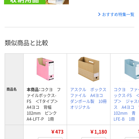
おすすめ特集一覧
類似商品と比較
本商品：
コクヨ フ
アスクル ボックス
コクヨ ファ
商品名
ァイルボックス-
ファイル A4ヨコ
ックス-FS 
FS ＜Tタイプ＞
ダンボール製 10冊
プ＞ ジャス
A4ヨコ 背幅
オリジナル
ス A4ヨコ
102mm ピンク
102mm 青 
A4-LFT-P 1冊
LFE-B 1冊
￥473
￥1,180