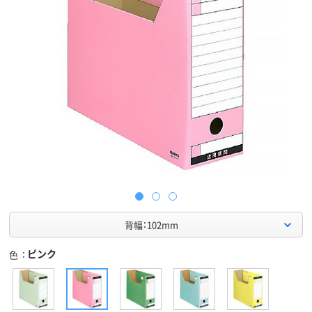
背幅：102mm
ピンク
色