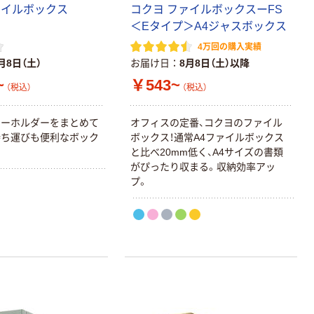
ァイルボックス
コクヨ ファイルボックスーFS
＜Eタイプ＞A4ジャスボックス
4万回の購入実績
月8日（土）
お届け日
8月8日（土）以降
~
￥543~
（税込）
（税込）
アーホルダーをまとめて
オフィスの定番、コクヨのファイル
持ち運びも便利なボック
ボックス！通常A4ファイルボックス
と比べ20mm低く、A4サイズの書類
がぴったり収まる。収納効率アッ
プ。