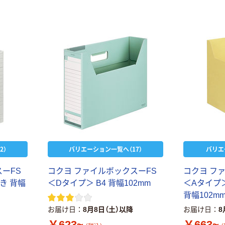
ウダーフリー）
オリジナル
本気プライス
アスクル 検査用
ファーストレイ
ディスポパンツ
ト ホワイト紙コ
￥96~
（税込）
ップ
￥374~
（税込）
2）
バリエーション一覧へ（17）
バリエ
ーFS
コクヨ ファイルボックスーFS
コクヨ フ
き 背幅
＜Dタイプ＞ B4 背幅102mm
＜Aタイプ＞
背幅102m
お届け日
8月8日（土）以降
お届け日
8
￥623~
￥663~