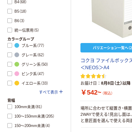
B4（68）
B5（18）
B6（3）
統一伝票用（5）
カラーグループ
ブルー系（77）
バリエーション一覧へ（2
グレー系（62）
コクヨ ファイルボックス
グリーン系（50）
＜NEOS＞A4
ピンク系（47）
お届け日
8月8日（土）以降
イエロー系（33）
￥542~
すべて表示
（税込）
背幅
100mm未満（81）
場所に合わせて縦置き・横
2WAYで使える！見出し面は
100～150mm未満（205）
と意匠面を選んで使える両
150～200mm未満（4）