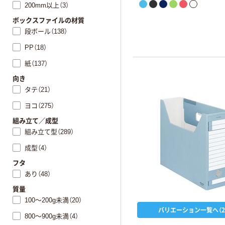
200mm以上（3）
ボックスファイルの材質
段ボール（138）
PP（18）
紙（137）
向き
タテ（21）
ヨコ（275）
組み立て／成型
組み立て型（289）
成型（4）
フタ
あり（48）
質量
100～200g未満（20）
バリエーション一覧へ（2
800～900g未満（4）