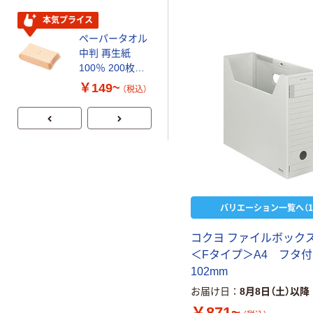
ビッド PEFC認
芯あり FSC認
証
証
本気プライス
期間限定価格
ペーパータオル
アスクル プラ
中判 再生紙
スチックグロー
100％ 200枚
ブ 薄手 粉な
FSC認証 シング
し（パウダーフ
￥149~
￥298~
（税込）
（税込）
ル 大王製紙共同
リー）
企画 オリジナル
バリエーション一覧へ（1
コクヨ ファイルボックス
＜Fタイプ＞A4 フタ付
102mm
お届け日
8月8日（土）以降
￥871~