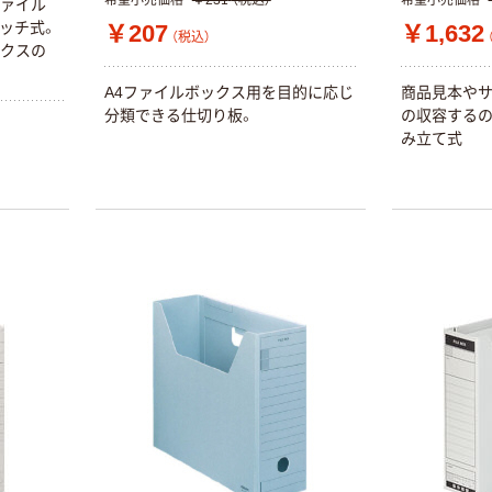
希望小売価格
￥231
（税込）
希望小売価格
ファイル
ッチ式。
￥207
￥1,632
（税込）
ックスの
A4ファイルボックス用を目的に応じ
商品見本やサ
分類できる仕切り板。
の収容するの
み立て式
本気プライス
オリジナル
蛍光オプテック
【アスクル限定】
ス1(アスクル限
ファーストレイ
定モデル) 蛍光
ト ニトリルグ
ペン ゼブラ
ローブ ホワイ
￥52~
￥698~
（税込）
（税込）
ト 粉なし（パ
ウダーフリー）