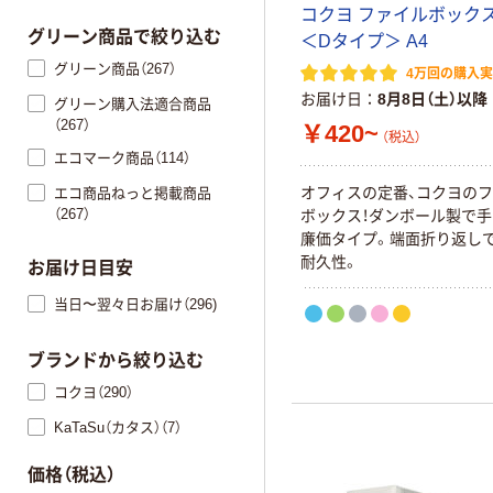
コクヨ ファイルボックス
グリーン商品で絞り込む
＜Dタイプ＞ A4
グリーン商品（267）
4万回の購入
お届け日
8月8日（土）以降
グリーン購入法適合商品
（267）
￥420~
（税込）
エコマーク商品（114）
オフィスの定番、コクヨの
エコ商品ねっと掲載商品
（267）
ボックス！ダンボール製で
廉価タイプ。端面折り返し
耐久性。
お届け日目安
当日〜翌々日お届け（296)
ブランドから絞り込む
コクヨ（290）
KaTaSu（カタス）（7）
価格（税込）