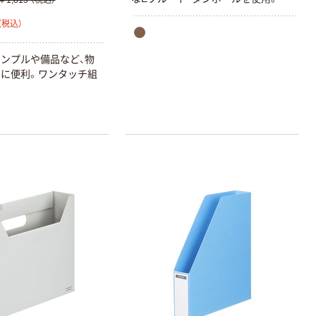
￥1,815
（税込）
（税込）
ンプルや備品など、物
に便利。ワンタッチ組
本気プライス
オリジナル
アスクル トイ
コピー用紙 ア
レのおそうじシ
スクル マルチ
ート 大王製紙
ペーパー スーパ
共同企画 トイ
ーホワイト+
￥330~
￥149~
（税込）
（税込）
レクリーナー
トイレシート