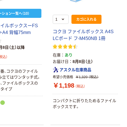
オリジナル
本気プライス
オリジナル
ーション一覧へ（10）
【ガムテープ】ア
アスクル プラス
カゴに入れる
スクル 現場のチ
チックグローブ
カラ 厚さ
粉なし（パウダ
ァイルボックスーFS
0.22mm 布テー
ーフリー）
コクヨ ファイルボックス A4S
A4 背幅75mm
￥145~
￥398~
（税込）
（税込）
プ
LCボード フ-M450NB 1冊
月8日（土）以降
本気プライス
在庫
あり
アスクル クリア
税込）
お届け日
8月8日（土）
ーホルダー A4
スタンダード
アスクル在庫商品
番、コクヨのファイル
￥126~
み立てはワンタッチ式。
希望小売価格
￥1,320
（税込）
（税込）
、ファイルボックスの
￥1,198
（税込）
ドタイプ
本気プライス
ティッシュペー
コンパクトに折りたためるファイル
パー ボックス
ボックスです。
150組 5箱入 ア
スクル スマート
￥328~
（税込）
コンパクト ビ