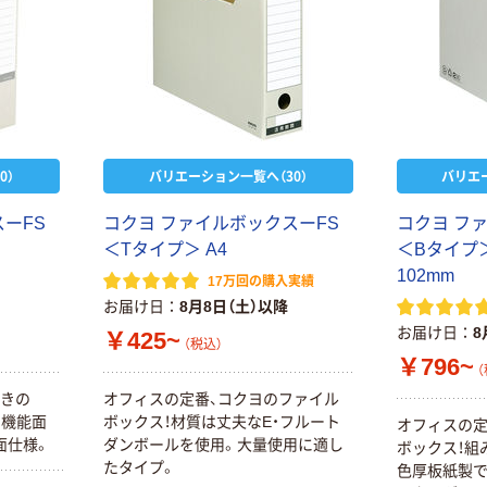
0）
バリエーション一覧へ（30）
バリエ
ーFS
コクヨ ファイルボックスーFS
コクヨ フ
＜Tタイプ＞ A4
＜Bタイプ＞
102mm
17万回の購入実績
お届け日
8月8日（土）以降
お届け日
8
￥425~
（税込）
￥796~
（
置きの
オフィスの定番、コクヨのファイル
、機能面
ボックス！材質は丈夫なE・フルート
オフィスの定
面仕様。
ダンボールを使用。大量使用に適し
ボックス！組
たタイプ。
色厚板紙製で