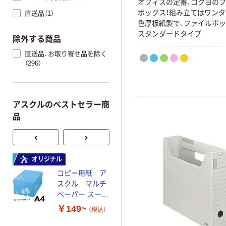
オフィスの定番、コクヨの
ボックス！組み立てはワンタ
直送品（1）
色厚板紙製で、ファイルボ
スタンダードタイプ
除外する商品
直送品、お取り寄せ品を除く
（296）
アスクルのベストセラー商
品
オリジナル
オリジナル
コピー用紙 ア
コピー用紙 マ
スクル マルチ
ルチペーパー
ペーパー スーパ
スーパーエコノ
ーホワイト+
ミー+
￥149~
￥149~
（税込）
（税込）