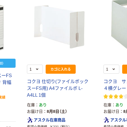
0）
カゴに入れる
ーFS
コクヨ 仕切り(ファイルボック
コクヨ サ
 背幅
スーFS用) A4ファイルボ L-
４横グレー
A4LL 1個
実績
在庫
あり
在庫
あり
お届け日
8月8日（土）
お届け日
8
アスクル在庫商品
アスクル