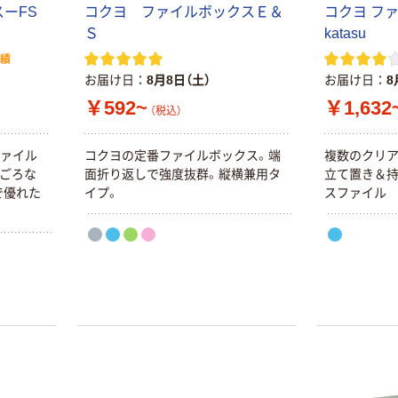
ーFS
コクヨ ファイルボックスＥ＆
コクヨ フ
Ｓ
katasu
実績
お届け日
8月8日（土）
お届け日
8
￥592~
￥1,632
（税込）
ファイル
コクヨの定番ファイルボックス。端
複数のクリ
手ごろな
面折り返しで強度抜群。縦横兼用タ
立て置き＆
で優れた
イプ。
スファイル