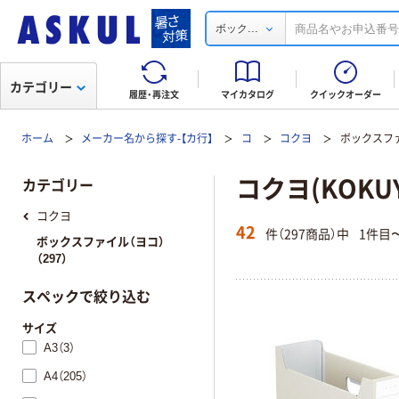
...
ボック
カテゴリー
履歴・再注文
マイカタログ
クイックオーダー
ホーム
メーカー名から探す-【カ行】
コ
コクヨ
ボックスファ
コクヨ(KOKU
カテゴリー
コクヨ
42
件（297商品）中
1件目
ボックスファイル（ヨコ）
（297）
スペックで絞り込む
サイズ
A3（3）
A4（205）