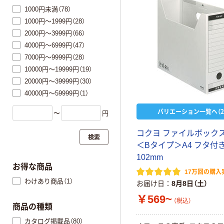
1000円未満（78）
1000円～1999円（28）
2000円～3999円（66）
4000円～6999円（47）
7000円～9999円（28）
10000円～19999円（19）
20000円～39999円（30）
40000円～59999円（1）
バリエーション一覧へ（2
〜
円
コクヨ ファイルボックス
検索
＜Bタイプ＞A4 フタ付き
102mm
お得な商品
17万回の購入
わけあり商品（1）
お届け日
8月8日（土）
￥569~
（税込）
商品の種類
カタログ掲載品（80）