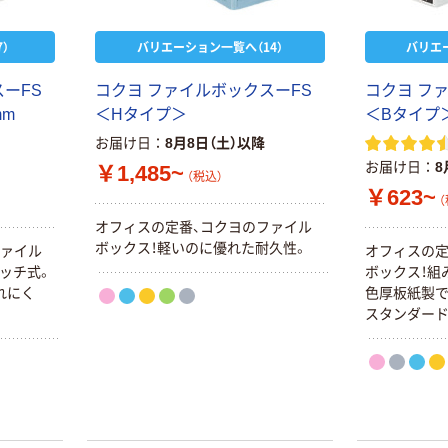
本気プライス
本気プライス
）
バリエーション一覧へ（14）
バリエ
嬬恋銘水 ナチュ
ペーパータオル
ラルミネラルウ
小判・シングル
ォーター 500ml
再生紙 200枚
ーFS
コクヨ ファイルボックスーFS
コクヨ フ
キャップシール
FSC認証紙 アス
mm
＜Hタイプ＞
＜Bタイプ＞
￥1,037~
￥143~
（税込）
付き／2Lラベル
クルオリジナル
（税込）
お届け日
8月8日（土）以降
レス 10本
お届け日
8
￥1,485~
本気プライス
（税込）
オリジナル
￥623~
ティッシュペー
（
スズラン 酒精綿
パー ボックス
オフィスの定番、コクヨのファイル
G バルクタイプ
モカ 200組 5個
ボックス！軽いのに優れた耐久性。
ファイル
オフィスの定
指定医薬部外品
アスクル オリジ
￥428~
ッチ式。
ボックス！組
（税込）
ナルティッシュ
￥140~
（税込）
れにく
色厚板紙製で
PEFC認証
スタンダー
オリジナル
人気商品
【アスクル限定】
サントリー 天然
ファーストレイ
水 ミネラルウォ
ト ニトリルグ
ーター ペットボ
ローブ ブル
￥698~
（税込）
トル
ー 粉なし（パ
￥686~
（税込）