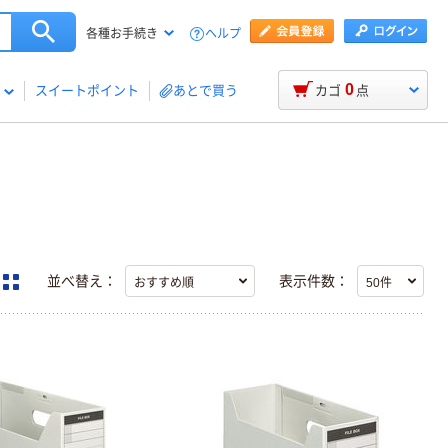
ヘルプ
各種お手続き
0
スイートポイント
あとで買う
カゴ
点
並べ替え：
表示件数：