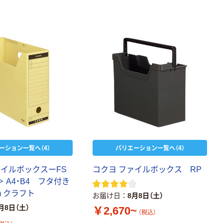
ビッド PEFC認
証
本気プライス
ペーパータオル
中判 再生紙
100％ 200枚
FSC認証 シング
￥149~
（税込）
ル 大王製紙共同
企画 オリジナル
ーション一覧へ（4）
バリエーション一覧へ（4）
ァイルボックスーFS
コクヨ ファイルボックス RP
 A4・B4 フタ付き
m クラフト
お届け日
8月8日（土）
月8日（土）
￥2,670~
（税込）