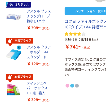
オリジナル
本気プライス
バリエーション一覧へ（7
アスクル プラス
トイレットペー
チックグローブ
パー ダブル60
粉なし（パウダ
ｍ 再生紙
コクヨ ファイルボックス
ーフリー）
100% 6ロール
＜Fタイプ＞A4 背幅75
￥398~
￥460~
（税込）
（税込）
リサイクル100
芯あり FSC認
お届け日
8月8日（土）
証
本気プライス
本気プライス
￥741~
アスクル クリア
アスクル 耳にや
（税込）
ーホルダー A4
さしい やわらか
スタンダード
いマスク
オフィスの定番、コクヨの
￥126~
￥458~
ボックス！組み立てはワンタ
（税込）
（税込）
表面特殊コーティングで汚
い。
本気プライス
本気プライス
ティッシュペー
トイレットペー
パー ボックス
パー シングル
150組 5箱入 ア
120ｍ 再生紙
スクル スマート
100% 6ロール
￥328~
￥470~
（税込）
（税込）
コンパクト ビ
リサイクル100