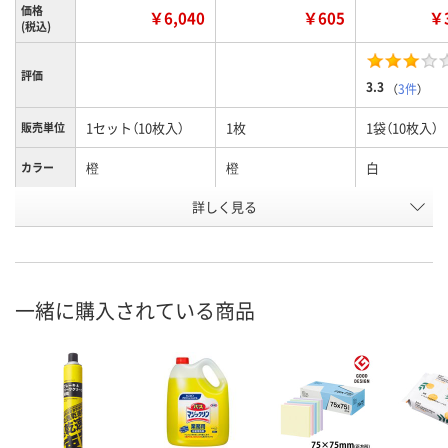
価格
￥6,040
￥605
￥3
(税込)
評価
3.3
（
3件
）
1セット（10枚入）
1枚
1袋（10枚入）
販売単位
橙
橙
白
カラー
お申込番
詳しく見る
X834186
KU81130
030331
号
1点
あり
あり
在庫
8月7日（金）
8月7日（金）
8月7日（金）
お届け日
一緒に購入されている商品
数量
数量
数量
カゴへ
カゴへ
カ