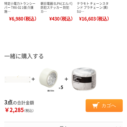
特定小電力トランシー
朝日電器 ELPA(エルパ)
テラモト チェーンスタ
バー TRX-02 1個 介護
防犯ステッカー 防犯
ンド プラチェーン（黄）
施…
カ…
SU…
¥6,980（税込）
¥430（税込）
¥16,603（税込）
一緒に購入する
3点
の合計金額
カゴへ
￥2,285
（税込）