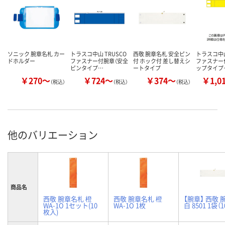
ソニック 腕章名札 カー
トラスコ中山 TRUSCO
西敬 腕章名札 安全ピン
トラスコ中山
ドホルダー
ファスナー付腕章（安全
付 ホック付 差し替えシ
ファスナー
ピンタイプ…
ートタイプ
ップタイプ
￥270～
￥724～
￥374～
￥1,0
（税込）
（税込）
（税込）
他のバリエーション
商品名
西敬 腕章名札 橙
西敬 腕章名札 橙
【腕章】 西敬 
WA-1O 1セット(10
WA-1O 1枚
白 8501 1袋（
枚入)