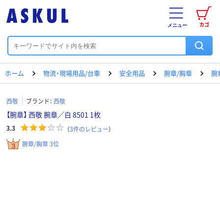
カゴ
メニュー
ホーム
物流・現場用品/台車
安全用品
腕章/胸章
腕
西敬
ブランド：
西敬
【腕章】 西敬 腕章／白 8501 1枚
3.3
（
3
件のレビュー
）
腕章/胸章 3位