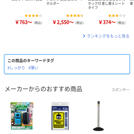
ホルダー
ホック付 差し替えシート
章
タイプ
￥763～
￥2,550～
￥374～
（税込）
（税込）
（税込）
ランキングをもっと見る
この商品のキーワードタグ
#しっかり
#薄い
メーカーからのおすすめ商品
スポンサー