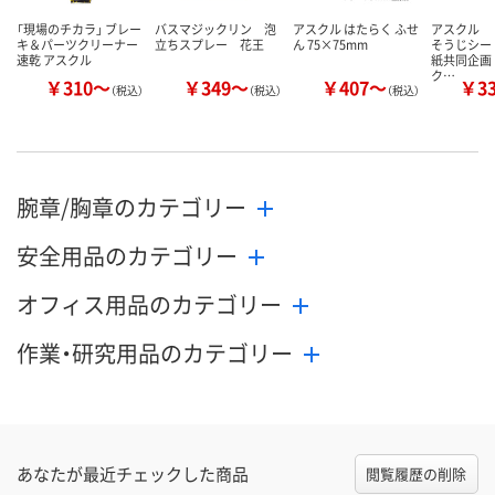
「現場のチカラ」 ブレー
バスマジックリン 泡
アスクル はたらく ふせ
アスクル 
キ＆パーツクリーナー
立ちスプレー 花王
ん 75×75mm
そうじシー
速乾 アスクル
紙共同企画
ク…
￥310～
￥349～
￥407～
￥3
（税込）
（税込）
（税込）
腕章/胸章のカテゴリー
安全用品のカテゴリー
オフィス用品のカテゴリー
作業・研究用品のカテゴリー
あなたが最近チェックした商品
閲覧履歴の削除