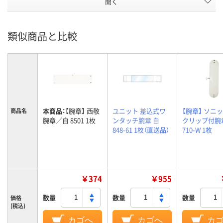
開く
類似商品と比較
本商品：
【腕章】 西敬
ユニット 差込式ワ
【腕章】 ソニッ
商品名
腕章／白 8501 1枚
ンタッチ腕章 白
クリップ付腕章
848-61 1枚（直送品）
710-W 1枚
￥374
￥955
数量
数量
数量
価格
(税込)
カゴへ
カゴへ
カ