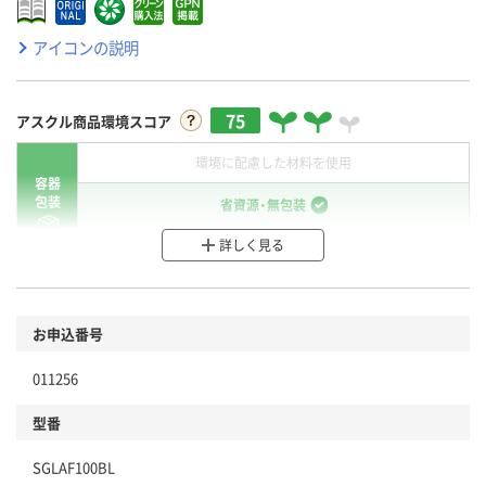
アイコンの説明
75
アスクル商品環境スコア
環境に配慮した材料を使用
容器
包装
省資源・無包装
詳しく見る
分別・リサイクルしやすい設計
環境に配慮した材料を使用
商品
お申込番号
本体
省資源・省エネ・節水
011256
分別・リサイクルしやすい設計
型番
独自の回収スキームがある
SGLAF100BL
仕組
アスクルで資源循環している