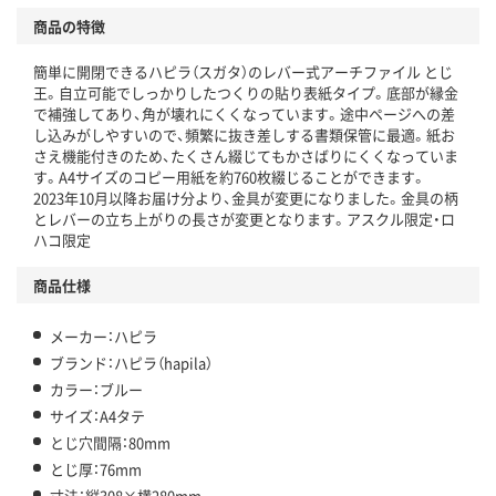
商品の特徴
温室効果ガスなどの削減
簡単に開閉できるハピラ（スガタ）のレバー式アーチファイル とじ
この商品の環境配慮ポイントです。下記商品詳細「
王。自立可能でしっかりしたつくりの貼り表紙タイプ。底部が縁金
アスクル商品環境スコア詳細／加点項目
」で確認できます。
で補強してあり、角が壊れにくくなっています。途中ページへの差
し込みがしやすいので、頻繁に抜き差しする書類保管に最適。紙お
さえ機能付きのため、たくさん綴じてもかさばりにくくなっていま
す。A4サイズのコピー用紙を約760枚綴じることができます。
2023年10月以降お届け分より、金具が変更になりました。金具の柄
とレバーの立ち上がりの長さが変更となります。アスクル限定・ロ
ハコ限定
商品仕様
メーカー：ハピラ
ブランド：ハピラ（hapila）
カラー：ブルー
サイズ：A4タテ
とじ穴間隔：80mm
とじ厚：76mm
寸法：縦308×横280mm