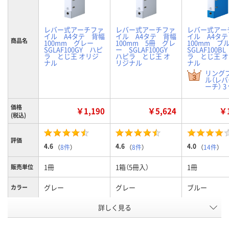
レバー式アーチファ
レバー式アーチファ
レバー式アー
イル A4タテ 背幅
イル A4タテ 背幅
イル A4タ
商品名
100mm グレー
100mm 5冊 グレ
100mm 
SGLAF100GY ハピ
ー SGLAF100GY
SGLAF100B
ラ とじ王 オリジ
ハピラ とじ王 オ
ラ とじ王 
ナル
リジナル
ナル
リング
ル（レ
ーチ） 3
価格
￥1,190
￥5,624
￥1
(税込)
評価
4.6
4.6
4.0
（
8件
）
（
8件
）
（
14件
）
1冊
1箱（5冊入）
1冊
販売単位
グレー
グレー
ブルー
カラー
お申込番
詳しく見る
844608
011283
844591
号