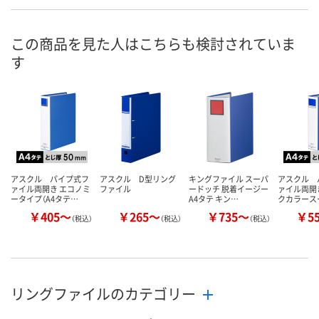
あり
あり
あり
在庫
8月7日（金）
8月7日（金）
8月7日（金）
お届け日
この商品を見た人はこちらも検討されていま
す
数量
数量
数量
カゴへ
カゴへ
カ
アスクル パイプ式フ
アスクル D型リング
キングファイル スーパ
アスクル 
ァイル両開き エコノミ
ファイル
ードッチ 脱着イージー
ァイル両開
ータイプ（A4タテ…
A4タテ キン…
クカラース
￥405～
￥265～
￥735～
￥5
（税込）
（税込）
（税込）
リングファイルのカテゴリー