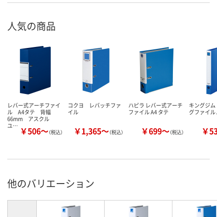
人気の商品
レバー式アーチファイ
コクヨ レバッチファ
ハピラ レバー式アーチ
キングジム
ル A4タテ 背幅
イル
ファイル A4 タテ
グファイル 
66mm アスクル
ユ…
￥506～
￥1,365～
￥699～
￥5
（税込）
（税込）
（税込）
他のバリエーション