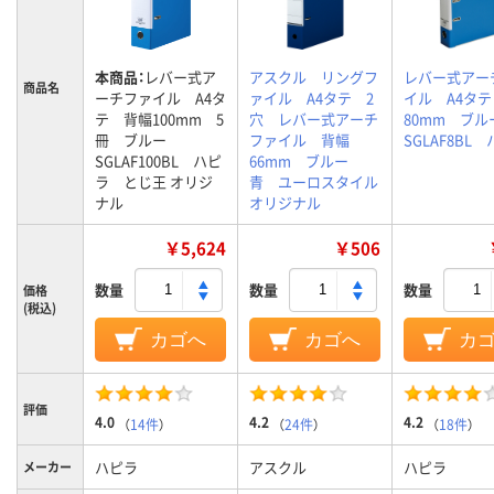
本商品：
レバー式ア
アスクル リングフ
レバー式アー
商品名
ーチファイル A4タ
ァイル A4タテ 2
イル A4タ
テ 背幅100mm 5
穴 レバー式アーチ
80mm ブ
冊 ブルー
ファイル 背幅
SGLAF8BL
SGLAF100BL ハピ
66mm ブルー
ラ とじ王 オリジ
青 ユーロスタイル
ナル
オリジナル
￥5,624
￥506
数量
数量
数量
価格
(税込)
カゴへ
カゴへ
カ
評価
4.0
4.2
4.2
（
14件
）
（
24件
）
（
18件
）
ハピラ
アスクル
ハピラ
メーカー