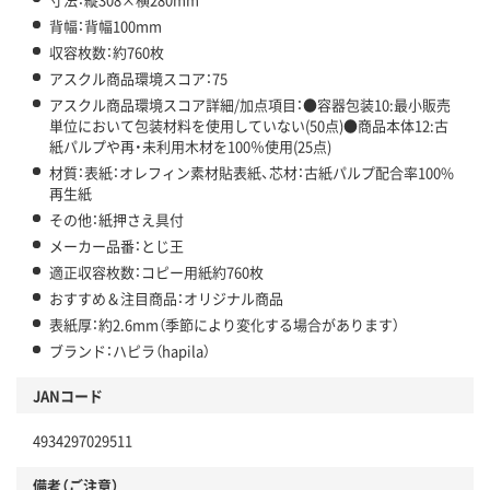
背幅：背幅100mm
収容枚数：約760枚
アスクル商品環境スコア：75
アスクル商品環境スコア詳細/加点項目：●容器包装10:最小販売
単位において包装材料を使用していない(50点)●商品本体12:古
紙パルプや再・未利用木材を100％使用(25点)
材質：表紙：オレフィン素材貼表紙、芯材：古紙パルプ配合率100%
再生紙
その他：紙押さえ具付
メーカー品番：とじ王
適正収容枚数：コピー用紙約760枚
おすすめ＆注目商品：オリジナル商品
表紙厚：約2.6mm（季節により変化する場合があります）
ブランド：ハピラ（hapila）
JANコード
4934297029511
備考（ご注意）