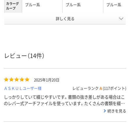
カラーグ
ブルー系
ブルー系
ブルー系
ループ
詳しく見る
背幅100mm、
背幅66mm、66mm
背幅80mm、8
背幅
100mm
A4タテ
A4
A4タテ
サイズ
約760枚
～600枚、580、～600
収容枚数
枚
レビュー（14件）
アスクル
商品環境
75
70
スコア
2025年1月20日
ＡＳＫＵＬユーザー様
レビューランク
A
(117ポイント)
しっかりしていて綴じやすいです。書類の抜き差しがある場合はこ
のレバー式アーチファイルを使っています。たくさんの書類を綴じ
ても見やすいし、入替しやすいです。
続きを見る