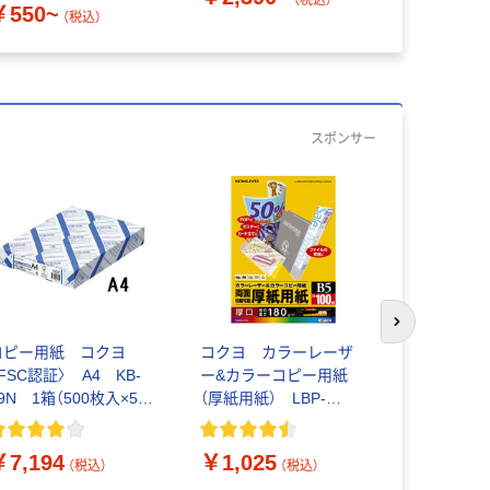
￥550~
（税込）
スポンサー
次のスライド
コピー用紙 コクヨ
コクヨ カラーレーザ
コクヨ カ
FSC認証〉 A4 KB-
ー&カラーコピー用紙
カラーコピ
9N 1箱（500枚入×5
（厚紙用紙） LBP-
両面印刷用 
）
F32 B5 1冊（100枚
FH3810 1
￥2,920
入）
￥7,194
￥1,025
（税込）
（税込）