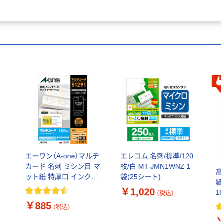
エーワン（A-one）マルチ
エレコム 名刺/標準/120
カード 名刺 ミシン目 マ
枚/白 MT-JMN1WNZ 1
ット紙 特厚口 インクジ
袋(25シート)
紙
0
ェット A4 10面 10シー
￥1,020
（税込）
ト 51291
￥885
（税込）