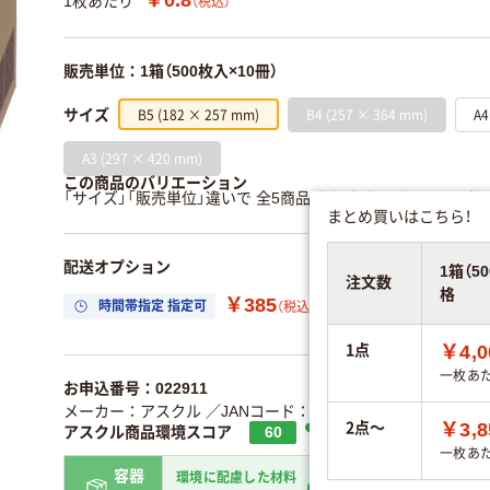
1枚あたり
（税込）
販売単位：1箱（500枚入×10冊）
B5 (182 × 257 mm)
B4 (257 × 364 mm)
A4
サイズ
A3 (297 × 420 mm)
この商品のバリエーション
「サイズ」「販売単位」違いで 全5商品 あります。
すべてのバリ
まとめ買いはこちら！
配送オプション
1箱（5
注文数
格
￥385
時間帯指定 指定可
置き場所指定 利用
（税込）
1点
￥4,0
一枚あ
お申込番号：022911
メーカー：アスクル
／JANコード：4535164027007
2点～
￥3,8
アスクル商品環境スコア
60
一枚あ
容器
環境に配慮した材料
省資源・無包装