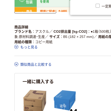
を使用
包装
一定
詳しく見る
商品
環境に配慮した材料
省資源・省エネ・節水
本体
を使用
独自の回収スキームがあ
アスクルで資源循環し
商品詳細
仕組
る
ている
ブランド名
アスクル
／
CO2排出量 [kg-CO2]
●1箱（500枚入
象:原材料調達・生産
／
サイズ
B5 (182 × 257 mm)
／
用紙の
この商品の環境配慮ポイントです。詳しくはページ下部の商品
用紙の種類
コピー用紙
ア詳細／加点項目
」で確認できます。
もっと見る
類似商品と比較する
一緒に購入する