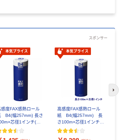
スポンサー
本気プライス
本気プライス
次のスライド
エーワン（A
カード 名刺
高感度FAX感熱ロール
高感度FAX感熱ロール
ット紙 ス
 B4(幅257mm) 長さ
紙 B4(幅257mm) 長
ノミー プリ
100m×芯径1インチ(ロ
さ100m×芯径1インチ
10面 10シート 51017×5
ール紙外径 約
(ロール紙外径 約
￥1,955
袋
88mm) 1本 アスクル
88mm) 1箱（6本入）