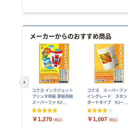
メーカーからのおすすめ商品
前のスライドへ
one）マルチ
コクヨ インクジェット
コクヨ スーパーファ
 ミシン目 再
プリンタ用紙 厚紙用紙
イングレード スタン
スーパーファ KJ-
ダードタイプ KJー
M15A4-50 1袋(50枚入)
M17A4ー100 1袋（10
（税込）
枚入）
￥1,270
￥1,007
（税込）
（税込）