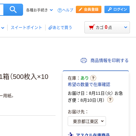
ヘルプ
各種お手続き
0
スイートポイント
あとで買う
カゴ
点
商品情報を印刷する
（500枚入×10
在庫：
あり
希望の数量で在庫確認
お届け日：8月11日（火）
お急
ー用紙。
ぎ便：8月10日（月）
お届け先：
アスクル在庫商品