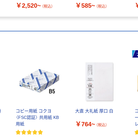
￥2,520~
￥585~
（税込）
（税込）
冊
コピー用紙 コクヨ
大直 大礼紙 厚口 白
〈FSC認証〉 共用紙 KB
￥764~
用紙
（税込）