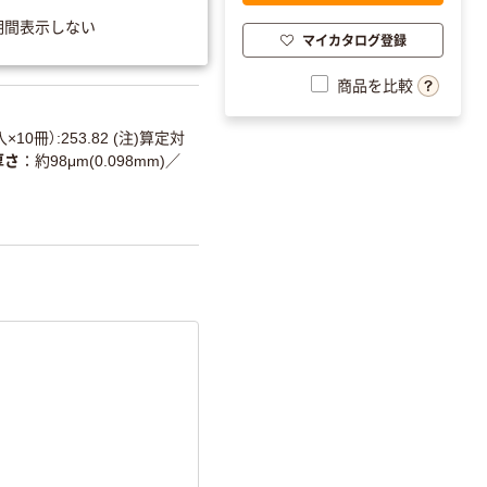
やすい設計
期間表示しない
マイカタログ登録
分別・リサイクルし
やすい設計
商品を比較
温室効果ガスなどの
削減
×10冊）:253.82 (注)算定対
厚さ
約98μm(0.098mm)
／
詳細「
アスクル商品環境スコ