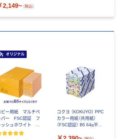
￥2,149~
（税込）
オリジナル
コピー用紙 マルチペ
コクヨ （KOKUYO） PPC
ーパー FSC認証 フ
カラー用紙（共用紙）
レッシュホワイト 高
（FSC認証） B5 64g平米
白色 アスクル
1包（500枚入）
￥2,390~
（税込）