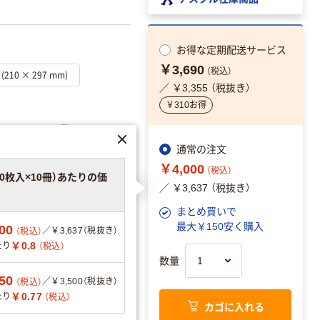
お得な
定期配送サービス
￥3,690
（税込）
 (210 × 297 mm)
／ ￥3,355 （税抜き）
￥310お得
エーションを見る
通常の注文
￥4,000
（税込）
00枚入×10冊）あたりの価
／ ￥3,637 （税抜き）
可
まとめ買いで
最大￥150安く購入
00
／￥3,637（税抜き）
（税込）
￥0.8
たり
（税込）
数量
50
／￥3,500（税抜き）
（税込）
￥0.77
たり
（税込）
カゴに入れる
分別・リサイクルし