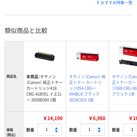
おすすめ特集一覧
類似商品と比較
本商品：
キヤノン
キヤノン（Canon） 純
キヤノン（Can
商品名
（Canon） 純正トナー
正トナー カートリ
正トナーカー
カートリッジ418
ッジ054 CRGー
ジ069 CRG-0
CRG-418YEL イエロ
054BLK ブラック
ブラック 1本
ー 2659B004 1個
3024C003 1個
￥14,190
￥6,960
￥10
数量
数量
数量
価格
(税込)