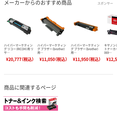
メーカーからのおすすめ商品
スポンサー
ハイパーマーケティン
ハイパーマーケティン
ハイパーマーケティン
キヤノン（C
グ リコー（RICOH）用 リ
グ ブラザー（brother）
グ ブラザー（brother）
トナーカ
サ…
用…
用…
069…
¥20,777（税込）
¥11,050（税込）
¥11,950（税込）
¥12,
商品に関連するページ