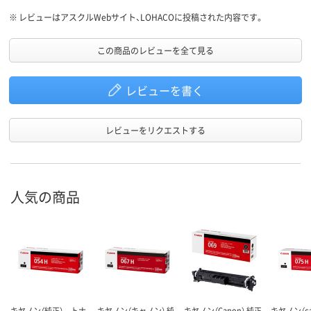
※
レビューはアスクルWebサイト、LOHACOに投稿された内容です。
この商品のレビューを全て見る
レビューを書く
レビューをリクエストする
人気の商品
キヤノン（純正） トナ
キヤノン（キャノン） 純
キヤノン（Canon） 純正
キヤノン（ca