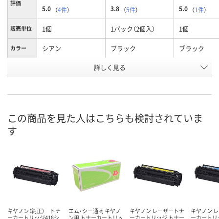
評価
5.0
3.8
5.0
（
4件
）
（
5件
）
（
1件
）
1個
1パック（2個入）
1個
販売単位
シアン
ブラック
ブラック
カラー
お申込番
詳しく見る
042118
042109
042092
号
4点
あり
あり
在庫
8月8日（土）
8月8日（土）
8月8日（土）
お届け日
この商品を見た人はこちらも検討されていま
す
数量
数量
数量
カゴへ
カゴへ
カ
キヤノン（純正） トナ
エム・シー通商 キヤノ
キヤノン レーザートナ
キヤノン 
ーカートリッジ418シ
ン用 トナーカートリッ
ーカートリッジ トナー
ーカートリ