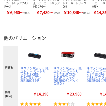
ーカートリッジ054シ
正 トナーカートリッジ
トナーカートリッジ
ーカートリッ
リーズ
067 CRG…
069
075H
￥6,960～
￥7,480～
￥10,340～
￥14,8
（税込）
（税込）
（税込）
他のバリエーション
商品名
キヤノン（Canon） 純
キヤノン（Canon） 純
キヤノン（Can
正トナー カートリ
正トナー カートリ
正トナー カ
ッジ418 CRG-
ッジ418VP CRG-
ッジ418 CRG-
418CYN シアン
418VP ブラック
418BLK ブラ
2661B004 1個
2662B008 1パック
2662B007 1個
（2個入）
価格
￥14,190
￥23,960
￥14
(税込)