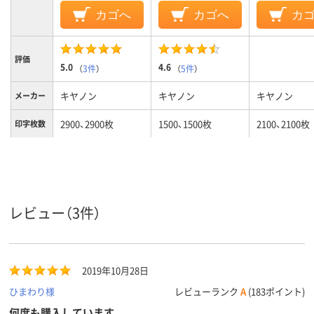
カゴへ
カゴへ
カ
評価
5.0
4.6
（
3件
）
（
5件
）
キヤノン
キヤノン
キヤノン
メーカー
2900、2900枚
1500、1500枚
2100、2100枚
印字枚数
カラーグ
イエロー系
ブラック系
ブラック系
ループ
対応メー
キヤノン
キヤノン
キヤノン
カー
レビュー（3件）
2019年10月28日
ひまわり様
レビューランク
A
(183ポイント)
何度も購入しています。