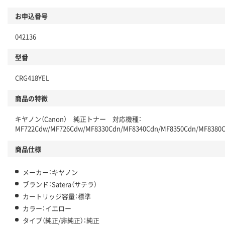
お申込番号
042136
型番
CRG418YEL
商品の特徴
キヤノン（Canon） 純正トナー 対応機種：
MF722Cdw/MF726Cdw/MF8330Cdn/MF8340Cdn/MF8350Cdn/MF8380
商品仕様
メーカー：キヤノン
ブランド：Satera（サテラ）
カートリッジ容量：標準
カラー：イエロー
タイプ（純正/非純正）：純正