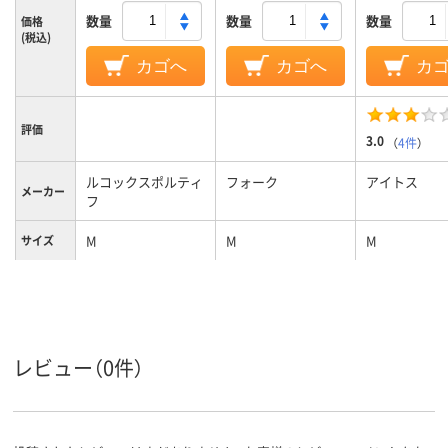
数量
数量
数量
価格
(税込)
カゴへ
カゴへ
カ
評価
3.0
（
4件
）
ルコックスポルティ
フォーク
アイトス
メーカー
フ
M
M
M
サイズ
カラーグ
ホワイト系
ネイビー系
ホワイト系
ループ
女性用
女性用
女性用
対象
レビュー（0件）