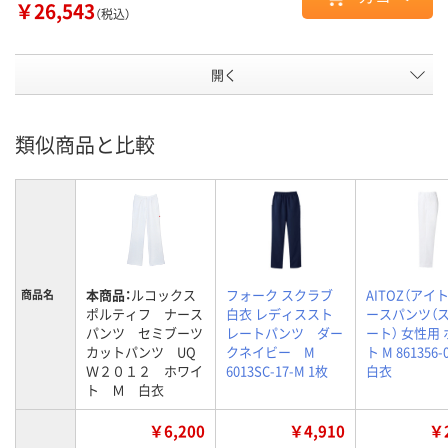
￥26,543
（税込）
開く
類似商品と比較
本商品：
ルコックス
フォーク スクラブ
AITOZ（アイト
商品名
ポルティフ ナース
白衣 レディススト
ースパンツ（
パンツ セミブーツ
レートパンツ ダー
ート） 女性用
カットパンツ UQ
クネイビー M
ト M 861356
Ｗ２０１２ ホワイ
6013SC-17-M 1枚
白衣
ト Ｍ 白衣
￥6,200
￥4,910
￥2