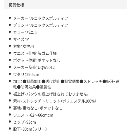
商品仕様
メーカー：ルコックスポルティフ
ブランド：ルコックスポルティフ
カラー：バニラ
サイズ：M
対象：女性用
ウエスト仕様：脇ゴム仕様
ポケット位置：ポケットなし
メーカー品番：UQW2012
ワタリ：29.5cm
加工：●制菌加工●透け防止●制電効果●ストレッチ●吸汗・速
乾●防汚効果●通気性
裾上げ：パンツの裾上げはされておりません。
素材：ストレッチトリコット（ポリエステル100%）
裏地：裏地なし・ポケットなし
ウエスト：62～66cmcm
ヒップ：93cm
股下：80cm（フリー）