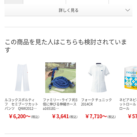
詳しく見る
アクアブルー
グリーン
バニラ
カラー
お申込番
2801207
2801083
2801234
号
直送品
直送品
直送品
在庫
この商品を見た人はこちらも検討されていま
す
8月25日（火）まで
8月25日（火）まで
8月25日（火）
お届け日
数量
数量
数量
カゴへ
カゴへ
カ
ルコックスポルティ
ファミリー・ライフ 約3
フォーク チュニック
ネピアネピ
フ セミブーツカット
倍に伸びる伸縮ホース
2014CR
ットロール 1
パンツ QNW2012…
a165181…
ロール
￥6,200～
￥3,641
￥7,710～
￥5
（税込）
（税込）
（税込）