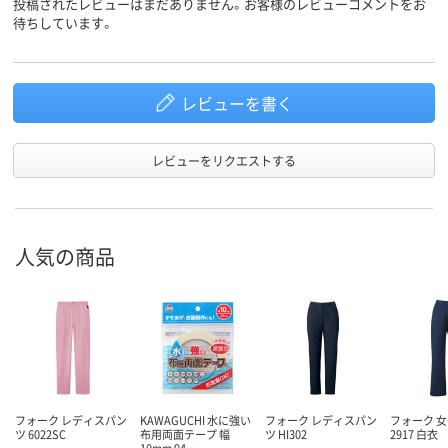
投稿されたレビューはまだありません。お客様のレビューコメントをお
待ちしています。
レビューを書く
レビューをリクエストする
人気の商品
フォーク レディスパン
KAWAGUCHI 水に強い
フォーク レディスパン
フォーク 
ツ 6022SC
布用両面テープ 幅
ツ HI302
2917 白衣