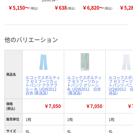
10mm 94…
￥5,150～
￥638
￥6,820～
￥5,2
（税込）
（税込）
（税込）
他のバリエーション
商品名
ルコックスポルティ
ルコックスポルティ
ルコックスポ
フ セミブーツカッ
フ セミブーツカッ
フ セミブー
トパンツ アクアブ
トパンツ グリーン
トパンツ バニラ
ルー 4L UQW2012
4L UQW2012 白衣
UQW2012 
白衣（直送品）
（直送品）
送品）
価格
￥7,050
￥7,050
￥7
(税込)
1枚
1枚
1枚
販売単位
4L
4L
4L
サイズ