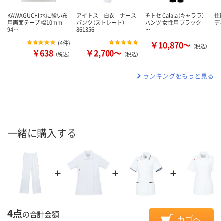
KAWAGUCHI 水に強い布
アイトス 白衣 ナース
チトセ Calala（キャララ）
住
用両面テープ 幅10mm
パンツ（ストレート）
パンツ 女性用 ブラック
デ
94…
861356
…
(
4件
)
￥10,870～
（税込）
￥638
￥2,700～
（税込）
（税込）
ランキングをもっと見る
一緒に購入する
4点
の合計金額
カゴへ