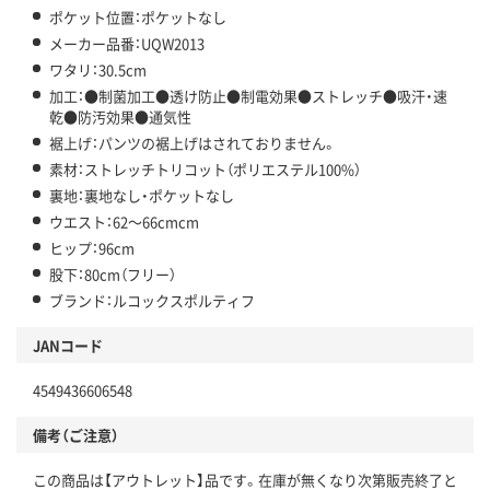
ポケット位置：ポケットなし
メーカー品番：UQW2013
ワタリ：30.5cm
加工：●制菌加工●透け防止●制電効果●ストレッチ●吸汗・速
乾●防汚効果●通気性
裾上げ：パンツの裾上げはされておりません。
素材：ストレッチトリコット（ポリエステル100%）
裏地：裏地なし・ポケットなし
ウエスト：62～66cmcm
ヒップ：96cm
股下：80cm（フリー）
ブランド：ルコックスポルティフ
JANコード
4549436606548
備考（ご注意）
この商品は【アウトレット】品です。在庫が無くなり次第販売終了と