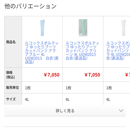
他のバリエーション
商品名
ルコックスポルティ
ルコックスポルティ
ルコックスポ
フ ゆったりブーツ
フ ゆったりブーツ
フ ゆったり
カットパンツ アク
カットパンツ グリ
カットパンツ
アブルー 4L
ーン 4L UQW2013
ラ 4L UQW2
UQW2013 白衣（直
白衣（直送品）
衣（直送品）
送品）
価格
￥7,050
￥7,050
￥7
(税込)
1枚
1枚
1枚
販売単位
4L
4L
4L
サイズ
詳しく見る
アクアブルー
グリーン
バニラ
カラー
お申込番
2801403
2801261
2801440
号