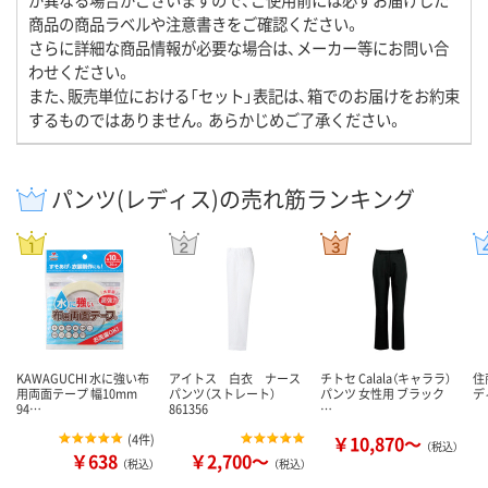
商品の商品ラベルや注意書きをご確認ください。
さらに詳細な商品情報が必要な場合は、メーカー等にお問い合
わせください。
また、販売単位における「セット」表記は、箱でのお届けをお約束
するものではありません。あらかじめご了承ください。
パンツ(レディス)の売れ筋ランキング
KAWAGUCHI 水に強い布
アイトス 白衣 ナース
チトセ Calala（キャララ）
住
用両面テープ 幅10mm
パンツ（ストレート）
パンツ 女性用 ブラック
デ
94…
861356
…
(
4件
)
￥10,870～
（税込）
￥638
￥2,700～
（税込）
（税込）