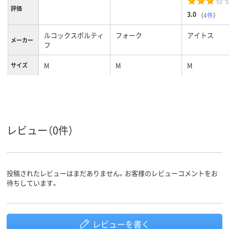
評価
3.0
（
4件
）
ルコックスポルティ
フォーク
アイトス
メーカー
フ
M
M
M
サイズ
カラーグ
ホワイト系
ネイビー系
ホワイト系
ループ
女性用
女性用
女性用
対象
レビュー（0件）
投稿されたレビューはまだありません。お客様のレビューコメントをお
待ちしています。
レビューを書く