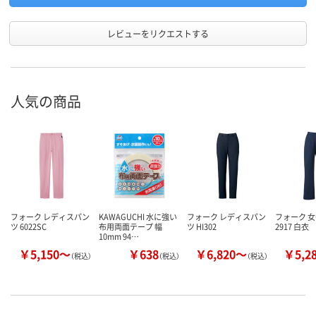
レビューをリクエストする
人気の商品
フォーク レディスパン
KAWAGUCHI 水に強い
フォーク レディスパン
フォーク 
ツ 6022SC
布用両面テープ 幅
ツ HI302
2917 白衣
10mm 94…
￥5,150～
￥638
￥6,820～
￥5,2
（税込）
（税込）
（税込）