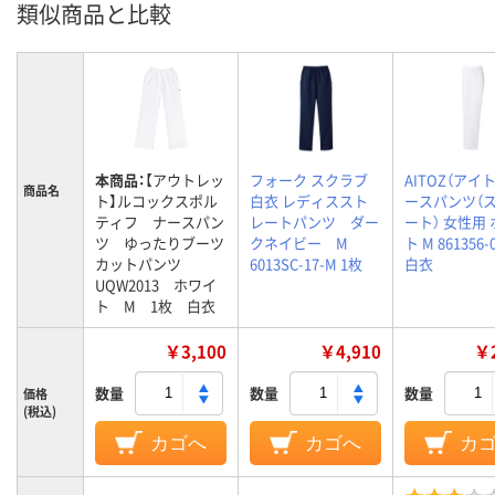
類似商品と比較
本商品：
【アウトレッ
フォーク スクラブ
AITOZ（アイト
商品名
ト】ルコックスポル
白衣 レディススト
ースパンツ（
ティフ ナースパン
レートパンツ ダー
ート） 女性用
ツ ゆったりブーツ
クネイビー M
ト M 861356
カットパンツ
6013SC-17-M 1枚
白衣
UQW2013 ホワイ
ト M 1枚 白衣
￥3,100
￥4,910
￥2
数量
数量
数量
価格
(税込)
カゴへ
カゴへ
カ