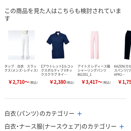
直送品
直送品
直送品
在庫
この商品を見た人はこちらも検討されていま
す
8月25日（火）まで
8月25日（火）
お届け日
数量
数量
メーカー都合により
販売停止中です
カゴへ
カ
タップ 白衣 スラッ
【アウトレット】ルコッ
アイトス レディース脇
KAZEN(カ
クス（メンズ・レディス）
クスポルティフ Vネッ
シャーリングパンツ
スパンツ(
クスクラブ ネイ…
861351_1
APK1…
￥2,710～
￥2,380
￥3,417～
￥1,7
（税込）
（税込）
（税込）
白衣（パンツ）のカテゴリー
白衣・ナース服(ナースウェア)のカテゴリー